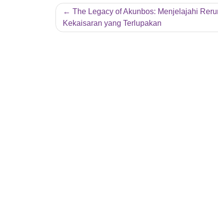
Post
The Legacy of Akunbos: Menjelajahi Rer
navigation
Kekaisaran yang Terlupakan