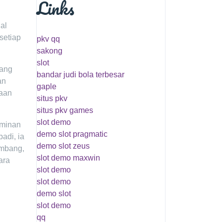
Links
al
setiap
pkv qq
sakong
slot
yang
bandar judi bola terbesar
an
gaple
yaan
situs pkv
situs pkv games
slot demo
ominan
demo slot pragmatic
adi, ia
demo slot zeus
embang,
slot demo maxwin
ara
slot demo
slot demo
demo slot
slot demo
qq