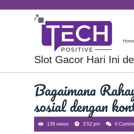
Skip
to
content
Hom
Slot Gacor Hari Ini
Bagaimana Rahay
sosial dengan kon
139 views
3:52 pm
0 Comme