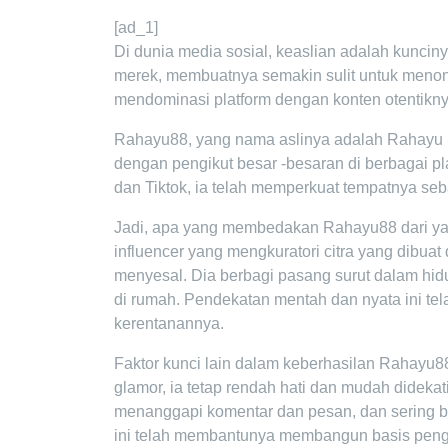
[ad_1]
Di dunia media sosial, keaslian adalah kuncin
merek, membuatnya semakin sulit untuk menonj
mendominasi platform dengan konten otentikn
Rahayu88, yang nama aslinya adalah Rahayu Sa
dengan pengikut besar -besaran di berbagai pla
dan Tiktok, ia telah memperkuat tempatnya seba
Jadi, apa yang membedakan Rahayu88 dari yan
influencer yang mengkuratori citra yang dibuat
menyesal. Dia berbagi pasang surut dalam hidu
di rumah. Pendekatan mentah dan nyata ini te
kerentanannya.
Faktor kunci lain dalam keberhasilan Rahayu8
glamor, ia tetap rendah hati dan mudah didekati
menanggapi komentar dan pesan, dan sering ber
ini telah membantunya membangun basis peng