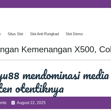
e
Situs Slot
Slot Anti Rungkad
Slot Demo
 dengan Kemenangan X500, Co
u88 mendominasi media
ten otentiknya
nts
August 22, 2025