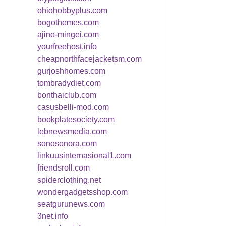
ohiohobbyplus.com
bogothemes.com
ajino-mingei.com
yourfreehost.info
cheapnorthfacejacketsm.com
gurjoshhomes.com
tombradydiet.com
bonthaiclub.com
casusbelli-mod.com
bookplatesociety.com
lebnewsmedia.com
sonosonora.com
linkuusinternasional1.com
friendsroll.com
spiderclothing.net
wondergadgetsshop.com
seatgurunews.com
3net.info