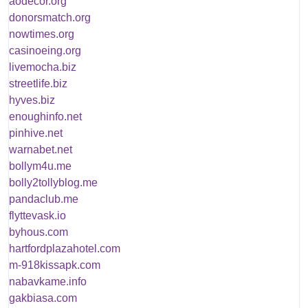
aodecor.org
donorsmatch.org
nowtimes.org
casinoeing.org
livemocha.biz
streetlife.biz
hyves.biz
enoughinfo.net
pinhive.net
warnabet.net
bollym4u.me
bolly2tollyblog.me
pandaclub.me
flyttevask.io
byhous.com
hartfordplazahotel.com
m-918kissapk.com
nabavkame.info
gakbiasa.com