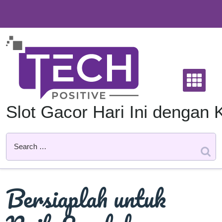
Skip
to
content
Slot Gacor Hari Ini denga
Bersiaplah untuk