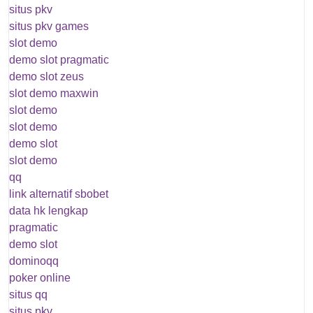
situs pkv
situs pkv games
slot demo
demo slot pragmatic
demo slot zeus
slot demo maxwin
slot demo
slot demo
demo slot
slot demo
qq
link alternatif sbobet
data hk lengkap
pragmatic
demo slot
dominoqq
poker online
situs qq
situs pkv