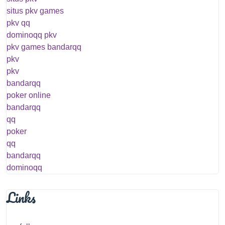
situs pkv games
pkv qq
dominoqq pkv
pkv games bandarqq
pkv
pkv
bandarqq
poker online
bandarqq
qq
poker
qq
bandarqq
dominoqq
Links