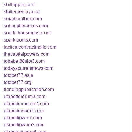
shiftripple.com
slotterpercaya.co
smartcoolbox.com
sohanjitfinances.com
soulfulhousemusic.net
sparklooms.com
tacticalcontractingllc.com
thecapitalpowers.com
tobabet88slot3.com
todayscurrentnews.com
totobet77.asia
totobet77.org
trendingpublication.com
ufabettererum3.com
ufabettermentm4.com
ufabettersum7.com
ufabettinwm7.com
ufabettinwum3.com
ufabetunitedm3.com