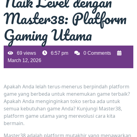
Naik Level dengan
Master38: Platform
Gaming Utama
69 views
6:57 pm
0 Comments
March 12, 2026
Apakah Anda lelah terus-menerus berpindah platform
game yang berbeda untuk menemukan game terbaik?
Apakah Anda menginginkan toko serba ada untuk
semua kebutuhan game Anda? Kunjungi Master38,
platform game utama yang merevolusi cara kita
bermain.
Master38 adalah platform mutakhir yang menawarkan