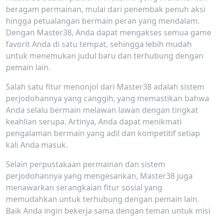
beragam permainan, mulai dari penembak penuh aksi
hingga petualangan bermain peran yang mendalam.
Dengan Master38, Anda dapat mengakses semua game
favorit Anda di satu tempat, sehingga lebih mudah
untuk menemukan judul baru dan terhubung dengan
pemain lain.
Salah satu fitur menonjol dari Master38 adalah sistem
perjodohannya yang canggih, yang memastikan bahwa
Anda selalu bermain melawan lawan dengan tingkat
keahlian serupa. Artinya, Anda dapat menikmati
pengalaman bermain yang adil dan kompetitif setiap
kali Anda masuk.
Selain perpustakaan permainan dan sistem
perjodohannya yang mengesankan, Master38 juga
menawarkan serangkaian fitur sosial yang
memudahkan untuk terhubung dengan pemain lain.
Baik Anda ingin bekerja sama dengan teman untuk misi