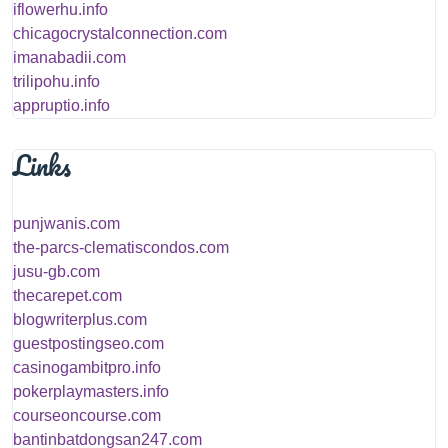
iflowerhu.info
chicagocrystalconnection.com
imanabadii.com
trilipohu.info
appruptio.info
Links
punjwanis.com
the-parcs-clematiscondos.com
jusu-gb.com
thecarepet.com
blogwriterplus.com
guestpostingseo.com
casinogambitpro.info
pokerplaymasters.info
courseoncourse.com
bantinbatdongsan247.com