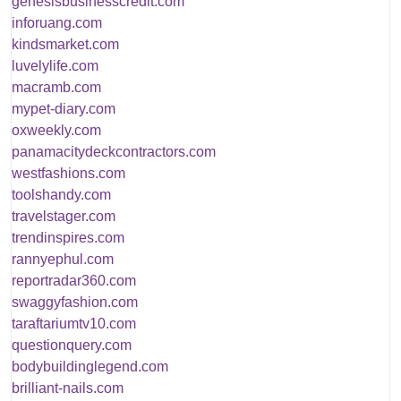
genesisbusinesscredit.com
inforuang.com
kindsmarket.com
luvelylife.com
macramb.com
mypet-diary.com
oxweekly.com
panamacitydeckcontractors.com
westfashions.com
toolshandy.com
travelstager.com
trendinspires.com
rannyephul.com
reportradar360.com
swaggyfashion.com
taraftariumtv10.com
questionquery.com
bodybuildinglegend.com
brilliant-nails.com