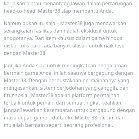
kerja sama atau menantang lawan dalam pertarungan
head-to-head, Master38 siap membantu Anda.
Namun bukan itu saja – Master38 juga menawarkan
serangkaian fasilitas dan hadiah eksklusif untuk
anggotanya. Dari item khusus dalam game hingga
diskon rilis baru, ada banyak alasan untuk naik level
dengan Master38.
Jadi jika Anda siap untuk meningkatkan pengalaman
bermain game Anda, inilah saatnya bergabung dengan
Master38. Dengan perpustakaan permainannya yang
mengesankan, sistem perjodohan yang canggih, dan
fitur sosial, Master38 adalah platform permainan
terbaik untuk pemain dari semua tingkat keahlian.
Jangan lewatkan kesempatan untuk bergabung dengan
masa depan game – daftar ke Master38 hari ini dan
mulailah bermain seperti seorang profesional.