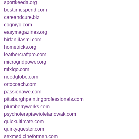
sportkeeda.org
besttimespend.com
careandcure.biz
cogniyo.com
easymagazines.org
hirfanjilasmi.com
hometricks.org
leathercraftpro.com
microgridpower.org
mixiqo.com
needglobe.com
ortocoach.com
passionawe.com
pittsburghpaintingprofessionals.com
plumberryworks.com
psychoterapiawioletanowak.com
quickultimate.com
quirkyquester.com
sexmedicineformen.com