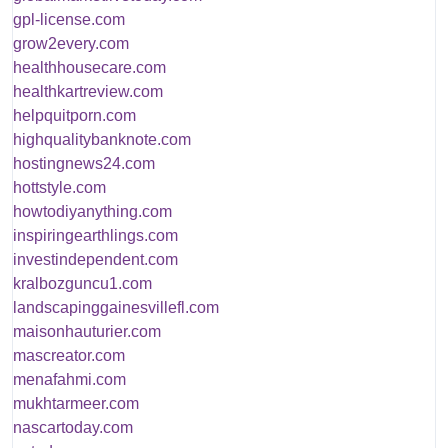
gpl-license.com
grow2every.com
healthhousecare.com
healthkartreview.com
helpquitporn.com
highqualitybanknote.com
hostingnews24.com
hottstyle.com
howtodiyanything.com
inspiringearthlings.com
investindependent.com
kralbozguncu1.com
landscapinggainesvillefl.com
maisonhauturier.com
mascreator.com
menafahmi.com
mukhtarmeer.com
nascartoday.com