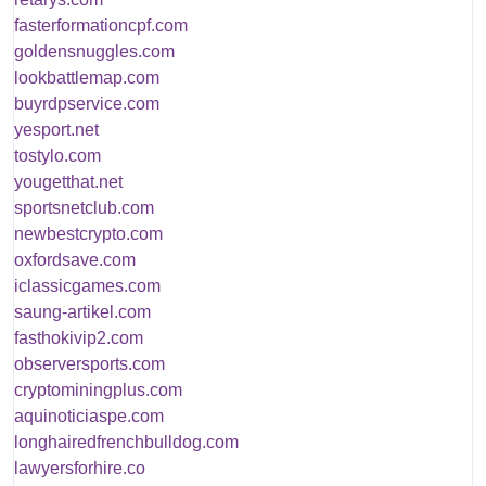
fasterformationcpf.com
goldensnuggles.com
lookbattlemap.com
buyrdpservice.com
yesport.net
tostylo.com
yougetthat.net
sportsnetclub.com
newbestcrypto.com
oxfordsave.com
iclassicgames.com
saung-artikel.com
fasthokivip2.com
observersports.com
cryptominingplus.com
aquinoticiaspe.com
longhairedfrenchbulldog.com
lawyersforhire.co