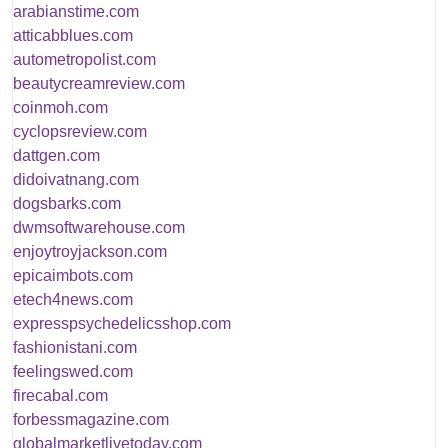
arabianstime.com
atticabblues.com
autometropolist.com
beautycreamreview.com
coinmoh.com
cyclopsreview.com
dattgen.com
didoivatnang.com
dogsbarks.com
dwmsoftwarehouse.com
enjoytroyjackson.com
epicaimbots.com
etech4news.com
expresspsychedelicsshop.com
fashionistani.com
feelingswed.com
firecabal.com
forbessmagazine.com
globalmarketlivetoday.com