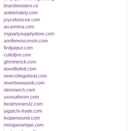
brainboosters.co
amberlately.com
joycebriscoe.com
aicarmina.com
mypartysupplystore.com
annforwisconsin.com
findjaipur.com
cultofjim.com
glimmerick.com
davidfollett.com
newcollegebeat.com
reverbnewyork.com
skinmerch.com
usvisaforum.com
bestmovierulz.com
jagalchi-trade.com
loopersound.com
minapenelope.com