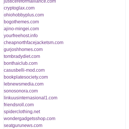
justicereformalliance.com
cryptoglax.com
ohiohobbyplus.com
bogothemes.com
ajino-mingei.com
yourfreehost.info
cheapnorthfacejacketsm.com
gurjoshhomes.com
tombradydiet.com
bonthaiclub.com
casusbelli-mod.com
bookplatesociety.com
lebnewsmedia.com
sonosonora.com
linkuusinternasional1.com
friendsroll.com
spiderclothing.net
wondergadgetsshop.com
seatgurunews.com