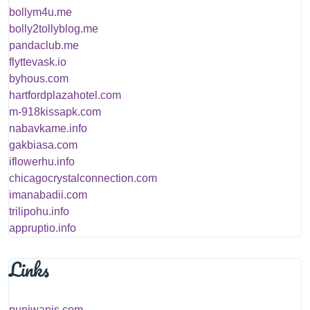
bollym4u.me
bolly2tollyblog.me
pandaclub.me
flyttevask.io
byhous.com
hartfordplazahotel.com
m-918kissapk.com
nabavkame.info
gakbiasa.com
iflowerhu.info
chicagocrystalconnection.com
imanabadii.com
trilipohu.info
appruptio.info
Links
punjwanis.com