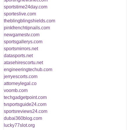
sportstime24day.com
sporteslive.com
theblingblingshields.com
pinkfrenchtipnails.com
newgamestv.com
sportsgallerys.com
sportsmirrors.net
datasports.net
atasehirescortu.net
engineeringtechub.com
jerryescorts.com
attorneylegal.co
voomb.com
techgadgetpoint.com
tvsportsguide24.com
sportsreviews24.com
dubai360blog.com
lucky77slot.org