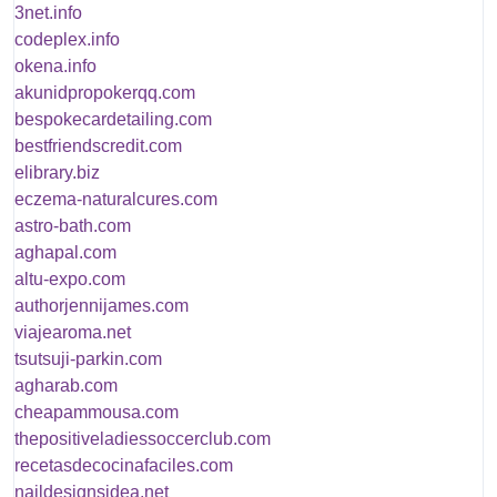
3net.info
codeplex.info
okena.info
akunidpropokerqq.com
bespokecardetailing.com
bestfriendscredit.com
elibrary.biz
eczema-naturalcures.com
astro-bath.com
aghapal.com
altu-expo.com
authorjennijames.com
viajearoma.net
tsutsuji-parkin.com
agharab.com
cheapammousa.com
thepositiveladiessoccerclub.com
recetasdecocinafaciles.com
naildesignsidea.net