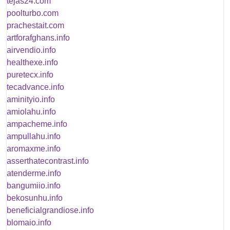
tejas24.com
poolturbo.com
prachestait.com
artforafghans.info
airvendio.info
healthexe.info
puretecx.info
tecadvance.info
aminityio.info
amiolahu.info
ampacheme.info
ampullahu.info
aromaxme.info
asserthatecontrast.info
atenderme.info
bangumiio.info
bekosunhu.info
beneficialgrandiose.info
blomaio.info