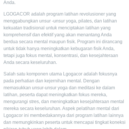
Anda.
LGOGACOR adalah program latihan revolusioner yang
menggabungkan unsur -unsur yoga, pilates, dan latihan
kekuatan tradisional untuk menciptakan latihan yang
komprehensif dan efektif yang akan menantang Anda
berdua secara mental maupun fisik. Program ini dirancang
untuk tidak hanya meningkatkan kebugaran fisik Anda,
tetapi juga fokus mental, konsentrasi, dan kesejahteraan
Anda secara keseluruhan.
Salah satu komponen utama Lgogacor adalah fokusnya
pada perhatian dan kejernihan mental. Dengan
memasukkan unsur-unsur yoga dan meditasi ke dalam
latihan, peserta dapat meningkatkan fokus mereka,
mengurangi stres, dan meningkatkan kesejahteraan mental
mereka secara keseluruhan. Aspek pelatihan mental dari
Lgogacor ini membedakannya dari program latihan lainnya
dan memungkinkan peserta untuk mencapai tingkat koneksi