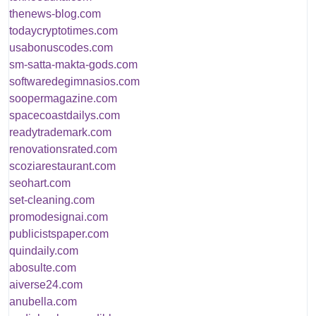
thenews-blog.com
todaycryptotimes.com
usabonuscodes.com
sm-satta-makta-gods.com
softwaredegimnasios.com
soopermagazine.com
spacecoastdailys.com
readytrademark.com
renovationsrated.com
scoziarestaurant.com
seohart.com
set-cleaning.com
promodesignai.com
publicistspaper.com
quindaily.com
abosulte.com
aiverse24.com
anubella.com