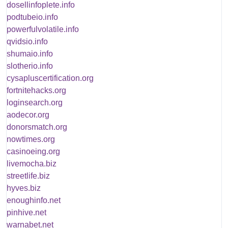
dosellinfoplete.info
podtubeio.info
powerfulvolatile.info
qvidsio.info
shumaio.info
slotherio.info
cysapluscertification.org
fortnitehacks.org
loginsearch.org
aodecor.org
donorsmatch.org
nowtimes.org
casinoeing.org
livemocha.biz
streetlife.biz
hyves.biz
enoughinfo.net
pinhive.net
warnabet.net