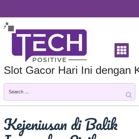
Skip
to
content
Slot Gacor Hari Ini denga
Kejeniusan di Balik