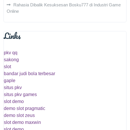
Rahasia Dibalik Kesuksesan Bosku777 di Industri Game
Online
Links
pkv qq
sakong
slot
bandar judi bola terbesar
gaple
situs pkv
situs pkv games
slot demo
demo slot pragmatic
demo slot zeus
slot demo maxwin
slot demo