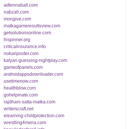
adtennaball.com
nabzah.com
mongive.com
matkagameresultsview.com
getsolutionsonline.com
hispinner.org
criticalinsurance.info
nokariposter.com
kalyan-guessing-nightplay.com
gameofpanels.com
androidappsdownloader.com
usetimenow.com
healthblow.com
gohelpmate.com
rajdhani-satta-matka.com
writerscraft.net
elearning-childprotection.com
wrestling4mena.com