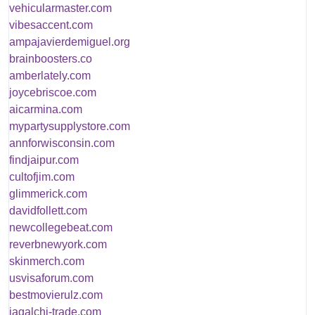
vehicularmaster.com
vibesaccent.com
ampajavierdemiguel.org
brainboosters.co
amberlately.com
joycebriscoe.com
aicarmina.com
mypartysupplystore.com
annforwisconsin.com
findjaipur.com
cultofjim.com
glimmerick.com
davidfollett.com
newcollegebeat.com
reverbnewyork.com
skinmerch.com
usvisaforum.com
bestmovierulz.com
jagalchi-trade.com