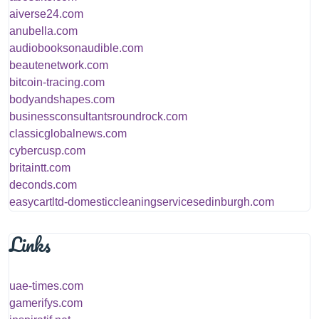
aiverse24.com
anubella.com
audiobooksonaudible.com
beautenetwork.com
bitcoin-tracing.com
bodyandshapes.com
businessconsultantsroundrock.com
classicglobalnews.com
cybercusp.com
britaintt.com
deconds.com
easycartltd-domesticcleaningservicesedinburgh.com
Links
uae-times.com
gamerifys.com