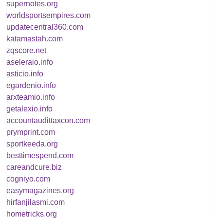
supernotes.org
worldsportsempires.com
updatecentral360.com
katamastah.com
zqscore.net
aseleraio.info
asticio.info
egardenio.info
arxteamio.info
getalexio.info
accountaudittaxcon.com
prymprint.com
sportkeeda.org
besttimespend.com
careandcure.biz
cogniyo.com
easymagazines.org
hirfanjilasmi.com
hometricks.org