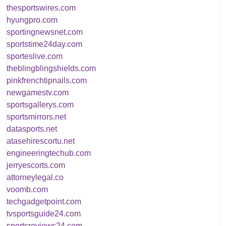
thesportswires.com
hyungpro.com
sportingnewsnet.com
sportstime24day.com
sporteslive.com
theblingblingshields.com
pinkfrenchtipnails.com
newgamestv.com
sportsgallerys.com
sportsmirrors.net
datasports.net
atasehirescortu.net
engineeringtechub.com
jerryescorts.com
attorneylegal.co
voomb.com
techgadgetpoint.com
tvsportsguide24.com
sportsreviews24.com