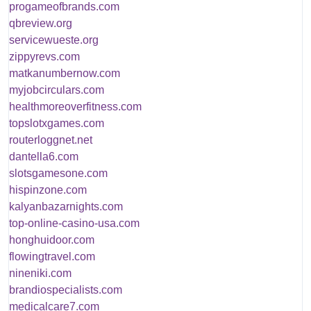
progameofbrands.com
qbreview.org
servicewueste.org
zippyrevs.com
matkanumbernow.com
myjobcirculars.com
healthmoreoverfitness.com
topslotxgames.com
routerloggnet.net
dantella6.com
slotsgamesone.com
hispinzone.com
kalyanbazarnights.com
top-online-casino-usa.com
honghuidoor.com
flowingtravel.com
nineniki.com
brandiospecialists.com
medicalcare7.com