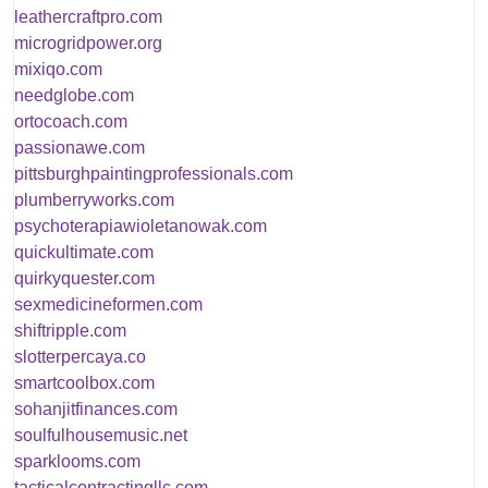
leathercraftpro.com
microgridpower.org
mixiqo.com
needglobe.com
ortocoach.com
passionawe.com
pittsburghpaintingprofessionals.com
plumberryworks.com
psychoterapiawioletanowak.com
quickultimate.com
quirkyquester.com
sexmedicineformen.com
shiftripple.com
slotterpercaya.co
smartcoolbox.com
sohanjitfinances.com
soulfulhousemusic.net
sparklooms.com
tacticalcontractingllc.com