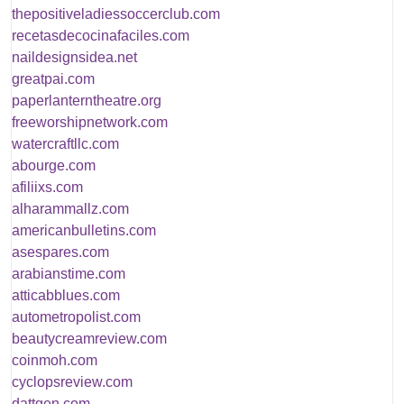
thepositiveladiessoccerclub.com
recetasdecocinafaciles.com
naildesignsidea.net
greatpai.com
paperlanterntheatre.org
freeworshipnetwork.com
watercraftllc.com
abourge.com
afiliixs.com
alharammallz.com
americanbulletins.com
asespares.com
arabianstime.com
atticabblues.com
autometropolist.com
beautycreamreview.com
coinmoh.com
cyclopsreview.com
dattgen.com