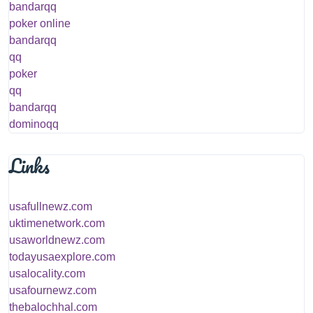
bandarqq
poker online
bandarqq
qq
poker
qq
bandarqq
dominoqq
Links
usafullnewz.com
uktimenetwork.com
usaworldnewz.com
todayusaexplore.com
usalocality.com
usafournewz.com
thebalochhal.com