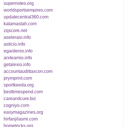
supernotes.org
worldsportsempires.com
updatecentral360.com
katamastah.com
zqscore.net
aseleraio.info
asticio.info
egardenio.info
arxteamio.info
getalexio.info
accountaudittaxcon.com
prymprint.com
sportkeeda.org
besttimespend.com
careandcure.biz
cogniyo.com
easymagazines.org
hirfanjilasmi.com
hometricks.org