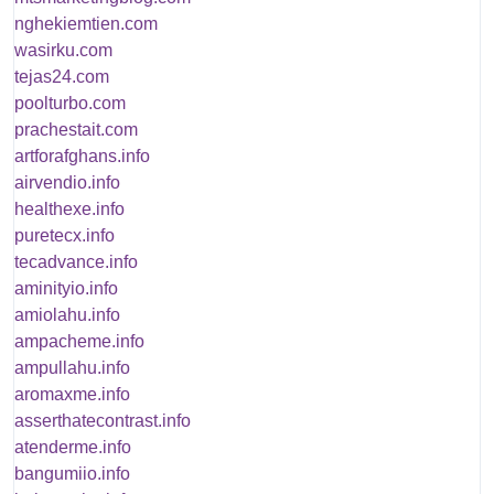
nghekiemtien.com
wasirku.com
tejas24.com
poolturbo.com
prachestait.com
artforafghans.info
airvendio.info
healthexe.info
puretecx.info
tecadvance.info
aminityio.info
amiolahu.info
ampacheme.info
ampullahu.info
aromaxme.info
asserthatecontrast.info
atenderme.info
bangumiio.info