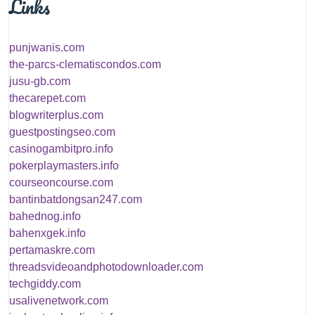
Links
punjwanis.com
the-parcs-clematiscondos.com
jusu-gb.com
thecarepet.com
blogwriterplus.com
guestpostingseo.com
casinogambitpro.info
pokerplaymasters.info
courseoncourse.com
bantinbatdongsan247.com
bahednog.info
bahenxgek.info
pertamaskre.com
threadsvideoandphotodownloader.com
techgiddy.com
usalivenetwork.com