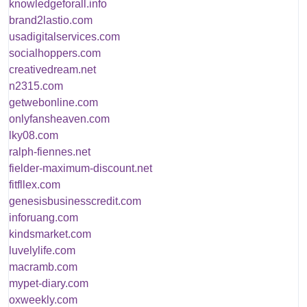
knowledgeforall.info
brand2lastio.com
usadigitalservices.com
socialhoppers.com
creativedream.net
n2315.com
getwebonline.com
onlyfansheaven.com
lky08.com
ralph-fiennes.net
fielder-maximum-discount.net
fitfllex.com
genesisbusinesscredit.com
inforuang.com
kindsmarket.com
luvelylife.com
macramb.com
mypet-diary.com
oxweekly.com