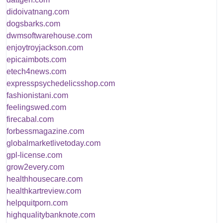
didoivatnang.com
dogsbarks.com
dwmsoftwarehouse.com
enjoytroyjackson.com
epicaimbots.com
etech4news.com
expresspsychedelicsshop.com
fashionistani.com
feelingswed.com
firecabal.com
forbessmagazine.com
globalmarketlivetoday.com
gpl-license.com
grow2every.com
healthhousecare.com
healthkartreview.com
helpquitporn.com
highqualitybanknote.com