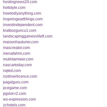
hostingnews24.com
hottstyle.com
howtodiyanything.com
inspiringearthlings.com
investindependent.com
kralbozguncu1.com
landscapinggainesvillefl.com
maisonhauturier.com
mascreator.com
menafahmi.com
mukhtarmeer.com
nascartoday.com
nqted.com
nzdriverlicence.com
pagalguru.com
pcegame.com
pgslot-r2.com
ws-expression.com
zchotels.com