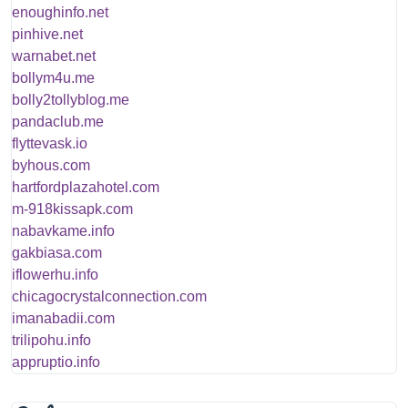
enoughinfo.net
pinhive.net
warnabet.net
bollym4u.me
bolly2tollyblog.me
pandaclub.me
flyttevask.io
byhous.com
hartfordplazahotel.com
m-918kissapk.com
nabavkame.info
gakbiasa.com
iflowerhu.info
chicagocrystalconnection.com
imanabadii.com
trilipohu.info
appruptio.info