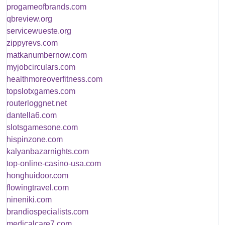
progameofbrands.com
qbreview.org
servicewueste.org
zippyrevs.com
matkanumbernow.com
myjobcirculars.com
healthmoreoverfitness.com
topslotxgames.com
routerloggnet.net
dantella6.com
slotsgamesone.com
hispinzone.com
kalyanbazarnights.com
top-online-casino-usa.com
honghuidoor.com
flowingtravel.com
nineniki.com
brandiospecialists.com
medicalcare7.com