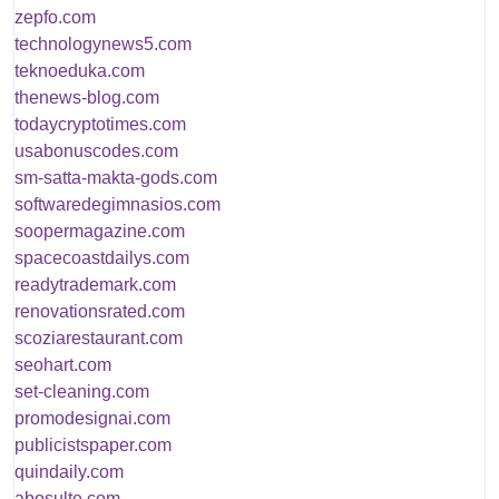
zepfo.com
technologynews5.com
teknoeduka.com
thenews-blog.com
todaycryptotimes.com
usabonuscodes.com
sm-satta-makta-gods.com
softwaredegimnasios.com
soopermagazine.com
spacecoastdailys.com
readytrademark.com
renovationsrated.com
scoziarestaurant.com
seohart.com
set-cleaning.com
promodesignai.com
publicistspaper.com
quindaily.com
abosulte.com