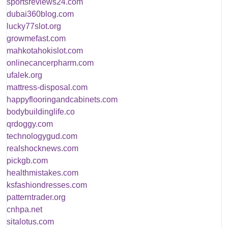
sportsreviews24.com
dubai360blog.com
lucky77slot.org
growmefast.com
mahkotahokislot.com
onlinecancerpharm.com
ufalek.org
mattress-disposal.com
happyflooringandcabinets.com
bodybuildinglife.co
qrdoggy.com
technologygud.com
realshocknews.com
pickgb.com
healthmistakes.com
ksfashiondresses.com
patterntrader.org
cnhpa.net
sitalotus.com