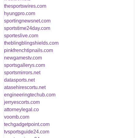
thesportswires.com
hyungpro.com
sportingnewsnet.com
sportstime24day.com
sporteslive.com
theblingblingshields.com
pinkfrenchtipnails.com
newgamestv.com
sportsgallerys.com
sportsmirrors.net
datasports.net
atasehirescortu.net
engineeringtechub.com
jerryescorts.com
attorneylegal.co
voomb.com
techgadgetpoint.com
tvsportsguide24.com