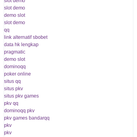
slot demo
slot demo
demo slot
slot demo
qq
link alternatif sbobet
data hk lengkap
pragmatic
demo slot
dominoqq
poker online
situs qq
situs pkv
situs pkv games
pkv qq
dominoqq pkv
pkv games bandarqq
pkv
pkv