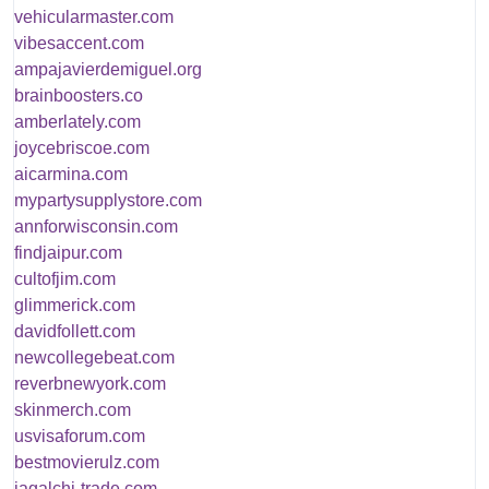
vehicularmaster.com
vibesaccent.com
ampajavierdemiguel.org
brainboosters.co
amberlately.com
joycebriscoe.com
aicarmina.com
mypartysupplystore.com
annforwisconsin.com
findjaipur.com
cultofjim.com
glimmerick.com
davidfollett.com
newcollegebeat.com
reverbnewyork.com
skinmerch.com
usvisaforum.com
bestmovierulz.com
jagalchi-trade.com