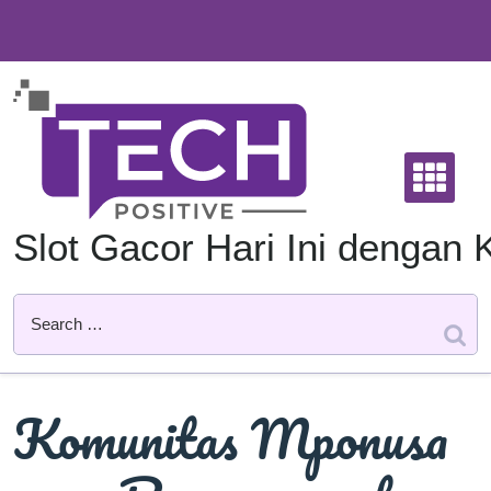
Skip
to
content
Slot Gacor Hari Ini denga
Komunitas Mponusa