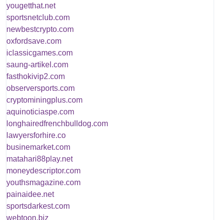
yougetthat.net
sportsnetclub.com
newbestcrypto.com
oxfordsave.com
iclassicgames.com
saung-artikel.com
fasthokivip2.com
observersports.com
cryptominingplus.com
aquinoticiaspe.com
longhairedfrenchbulldog.com
lawyersforhire.co
businemarket.com
matahari88play.net
moneydescriptor.com
youthsmagazine.com
painaidee.net
sportsdarkest.com
webtoon.biz