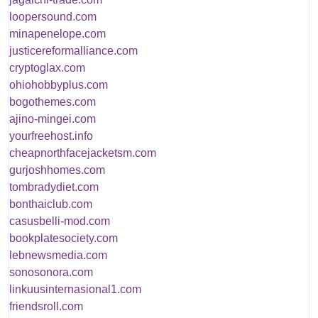
loopersound.com
minapenelope.com
justicereformalliance.com
cryptoglax.com
ohiohobbyplus.com
bogothemes.com
ajino-mingei.com
yourfreehost.info
cheapnorthfacejacketsm.com
gurjoshhomes.com
tombradydiet.com
bonthaiclub.com
casusbelli-mod.com
bookplatesociety.com
lebnewsmedia.com
sonosonora.com
linkuusinternasional1.com
friendsroll.com