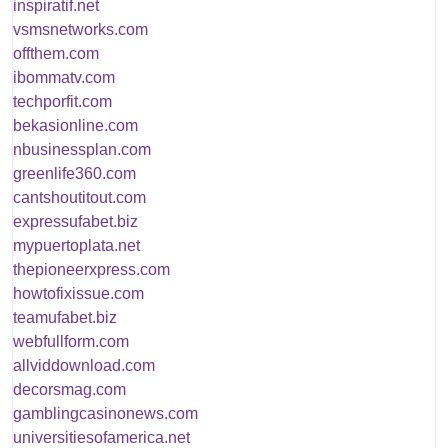
inspiratif.net
vsmsnetworks.com
offthem.com
ibommatv.com
techporfit.com
bekasionline.com
nbusinessplan.com
greenlife360.com
cantshoutitout.com
expressufabet.biz
mypuertoplata.net
thepioneerxpress.com
howtofixissue.com
teamufabet.biz
webfullform.com
allviddownload.com
decorsmag.com
gamblingcasinonews.com
universitiesofamerica.net