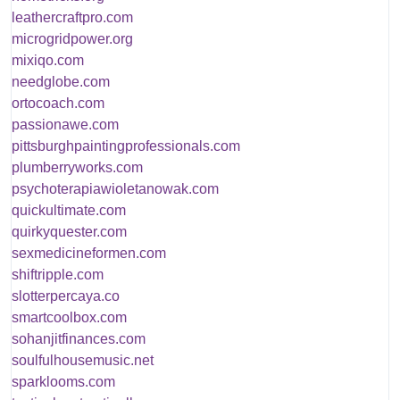
leathercraftpro.com
microgridpower.org
mixiqo.com
needglobe.com
ortocoach.com
passionawe.com
pittsburghpaintingprofessionals.com
plumberryworks.com
psychoterapiawioletanowak.com
quickultimate.com
quirkyquester.com
sexmedicineformen.com
shiftripple.com
slotterpercaya.co
smartcoolbox.com
sohanjitfinances.com
soulfulhousemusic.net
sparklooms.com