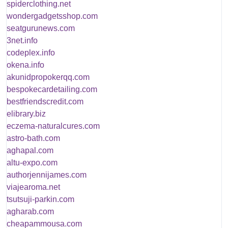
spiderclothing.net
wondergadgetsshop.com
seatgurunews.com
3net.info
codeplex.info
okena.info
akunidpropokerqq.com
bespokecardetailing.com
bestfriendscredit.com
elibrary.biz
eczema-naturalcures.com
astro-bath.com
aghapal.com
altu-expo.com
authorjennijames.com
viajearoma.net
tsutsuji-parkin.com
agharab.com
cheapammousa.com