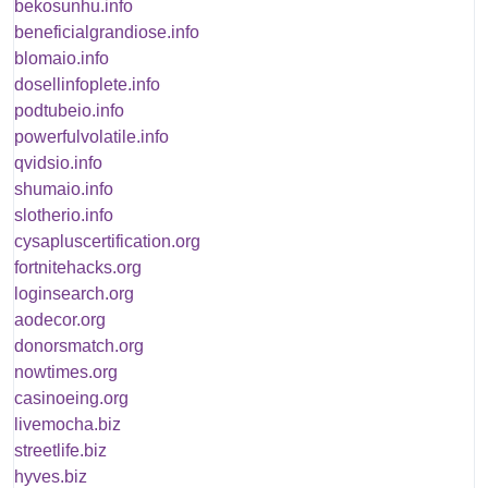
bekosunhu.info
beneficialgrandiose.info
blomaio.info
dosellinfoplete.info
podtubeio.info
powerfulvolatile.info
qvidsio.info
shumaio.info
slotherio.info
cysapluscertification.org
fortnitehacks.org
loginsearch.org
aodecor.org
donorsmatch.org
nowtimes.org
casinoeing.org
livemocha.biz
streetlife.biz
hyves.biz