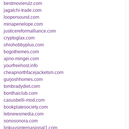
bestmovierulz.com
jagalchi-trade.com
loopersound.com
minapenelope.com
justicereformalliance.com
cryptoglax.com
ohiohobbyplus.com
bogothemes.com
ajino-mingei.com
yourfreehost.info
cheapnorthfacejacketsm.com
gurjoshhomes.com
tombradydiet.com
bonthaiclub.com
casusbelli-mod.com
bookplatesociety.com
lebnewsmedia.com
sonosonora.com
linkuusinternasional1.com