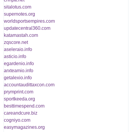
sitalotus.com
supernotes.org
worldsportsempires.com
updatecentral360.com
katamastah.com
zqscore.net
aseleraio.info
asticio.info
egardenio.info
arxteamio.info
getalexio.info
accountaudittaxcon.com
prymprint.com
sportkeeda.org
besttimespend.com
careandcure.biz
cogniyo.com
easymagazines.org