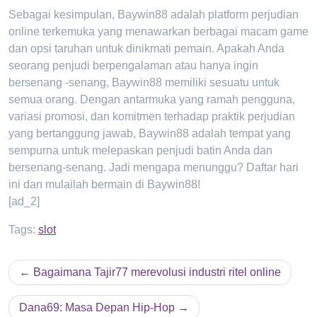
Sebagai kesimpulan, Baywin88 adalah platform perjudian
online terkemuka yang menawarkan berbagai macam game
dan opsi taruhan untuk dinikmati pemain. Apakah Anda
seorang penjudi berpengalaman atau hanya ingin
bersenang -senang, Baywin88 memiliki sesuatu untuk
semua orang. Dengan antarmuka yang ramah pengguna,
variasi promosi, dan komitmen terhadap praktik perjudian
yang bertanggung jawab, Baywin88 adalah tempat yang
sempurna untuk melepaskan penjudi batin Anda dan
bersenang-senang. Jadi mengapa menunggu? Daftar hari
ini dan mulailah bermain di Baywin88!
[ad_2]
Tags:
slot
Post
Bagaimana Tajir77 merevolusi industri ritel online
navigation
Dana69: Masa Depan Hip-Hop