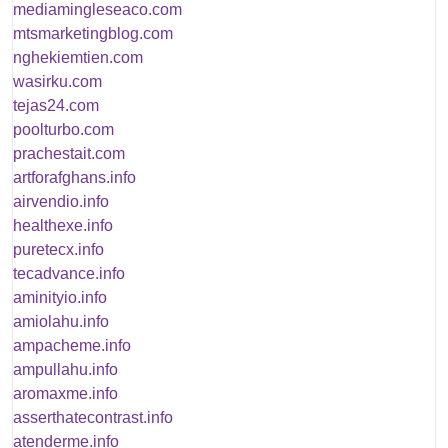
mediamingleseaco.com
mtsmarketingblog.com
nghekiemtien.com
wasirku.com
tejas24.com
poolturbo.com
prachestait.com
artforafghans.info
airvendio.info
healthexe.info
puretecx.info
tecadvance.info
aminityio.info
amiolahu.info
ampacheme.info
ampullahu.info
aromaxme.info
asserthatecontrast.info
atenderme.info