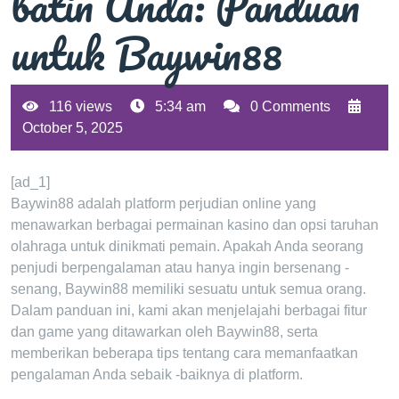
batin Anda: Panduan
untuk Baywin88
116 views
5:34 am
0 Comments
October 5, 2025
[ad_1]
Baywin88 adalah platform perjudian online yang
menawarkan berbagai permainan kasino dan opsi taruhan
olahraga untuk dinikmati pemain. Apakah Anda seorang
penjudi berpengalaman atau hanya ingin bersenang -
senang, Baywin88 memiliki sesuatu untuk semua orang.
Dalam panduan ini, kami akan menjelajahi berbagai fitur
dan game yang ditawarkan oleh Baywin88, serta
memberikan beberapa tips tentang cara memanfaatkan
pengalaman Anda sebaik -baiknya di platform.