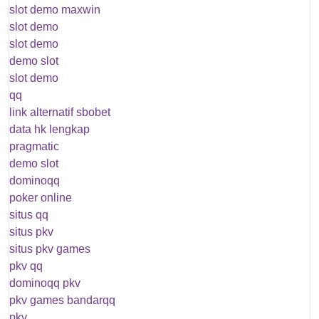
slot demo maxwin
slot demo
slot demo
demo slot
slot demo
qq
link alternatif sbobet
data hk lengkap
pragmatic
demo slot
dominoqq
poker online
situs qq
situs pkv
situs pkv games
pkv qq
dominoqq pkv
pkv games bandarqq
pkv