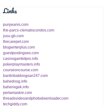
Links
punjwanis.com
the-parcs-clematiscondos.com
jusu-gb.com
thecarepet.com
blogwriterplus.com
guestpostingseo.com
casinogambitpro.info
pokerplaymasters.info
courseoncourse.com
bantinbatdongsan247.com
bahednog.info
bahenxgek.info
pertamaskre.com
threadsvideoandphotodownloader.com
techgiddy.com