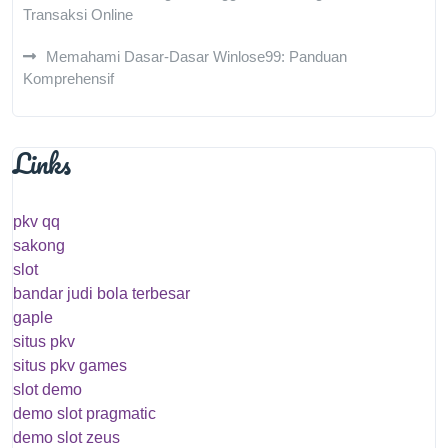
Transaksi Online
Memahami Dasar-Dasar Winlose99: Panduan
Komprehensif
Links
pkv qq
sakong
slot
bandar judi bola terbesar
gaple
situs pkv
situs pkv games
slot demo
demo slot pragmatic
demo slot zeus