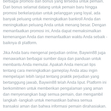
berbagai promosi dan bonus yang tersedia untuk pemain.
Dari bonus selamat datang untuk pemain baru hingga
promosi berkelanjutan untuk pelanggan yang loyal, ada
banyak peluang untuk meningkatkan bankroll Anda dan
meningkatkan peluang Anda untuk menang besar. Dengan
memanfaatkan promosi ini, Anda dapat memaksimalkan
kemenangan Anda dan memanfaatkan waktu Anda sebaik -
baiknya di platform.
Jika Anda baru mengenal perjudian online, Baywin88 juga
menawarkan berbagai sumber daya dan panduan untuk
membantu Anda memulai. Apakah Anda mencari tips
tentang cara meningkatkan gameplay Anda atau ingin
mempelajari lebih lanjut tentang praktik perjudian yang
bertanggung jawab, Baywin88 telah Anda liput. Platform ini
berkomitmen untuk memberikan pengalaman yang aman
dan menyenangkan bagi semua pemain, dan mengambil
langkah -langkah untuk memastikan bahwa semua
transaksi aman dan bahwa informasi pemain dirahasiakan.