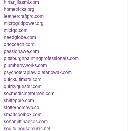
hirfanjilasmi.com
hometricks.org
leathercraftpro.com
microgridpower.org
mixiqo.com
needglobe.com
ortocoach.com
passionawe.com
pittsburghpaintingprofessionals.com
plumberryworks.com
psychoterapiawioletanowak.com
quickultimate.com
quirkyquester.com
sexmedicineformen.com
shiftripple.com
slotterpercaya.co
smartcoolbox.com
sohanjitfinances.com
soulfulhousemusic.net