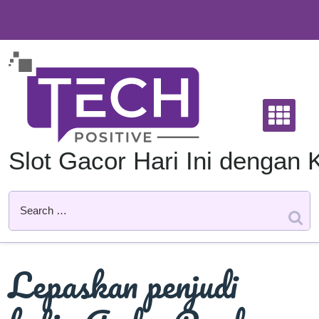
Skip
to
content
Slot Gacor Hari Ini denga
Lepaskan penjudi