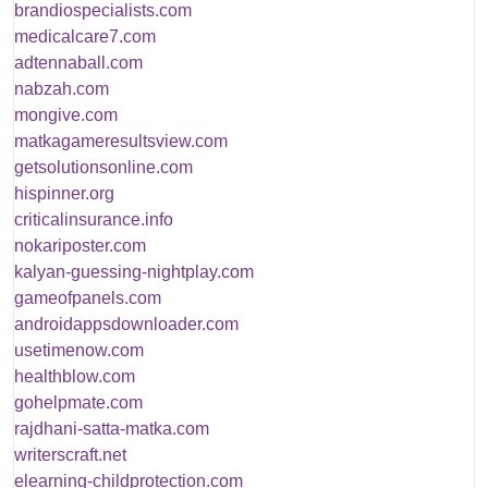
brandiospecialists.com
medicalcare7.com
adtennaball.com
nabzah.com
mongive.com
matkagameresultsview.com
getsolutionsonline.com
hispinner.org
criticalinsurance.info
nokariposter.com
kalyan-guessing-nightplay.com
gameofpanels.com
androidappsdownloader.com
usetimenow.com
healthblow.com
gohelpmate.com
rajdhani-satta-matka.com
writerscraft.net
elearning-childprotection.com