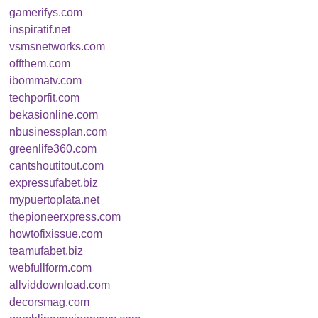
gamerifys.com
inspiratif.net
vsmsnetworks.com
offthem.com
ibommatv.com
techporfit.com
bekasionline.com
nbusinessplan.com
greenlife360.com
cantshoutitout.com
expressufabet.biz
mypuertoplata.net
thepioneerxpress.com
howtofixissue.com
teamufabet.biz
webfullform.com
allviddownload.com
decorsmag.com