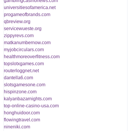
gamblingcasinonews.com
universitiesofamerica.net
progameofbrands.com
qbreview.org
servicewueste.org
zippyrevs.com
matkanumbernow.com
myjobcirculars.com
healthmoreoverfitness.com
topslotxgames.com
routerloggnet.net
dantella6.com
slotsgamesone.com
hispinzone.com
kalyanbazarnights.com
top-online-casino-usa.com
honghuidoor.com
flowingtravel.com
nineniki.com