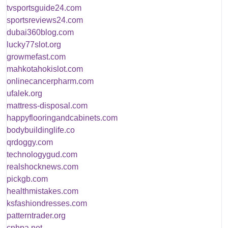
tvsportsguide24.com
sportsreviews24.com
dubai360blog.com
lucky77slot.org
growmefast.com
mahkotahokislot.com
onlinecancerpharm.com
ufalek.org
mattress-disposal.com
happyflooringandcabinets.com
bodybuildinglife.co
qrdoggy.com
technologygud.com
realshocknews.com
pickgb.com
healthmistakes.com
ksfashiondresses.com
patterntrader.org
cnhpa.net