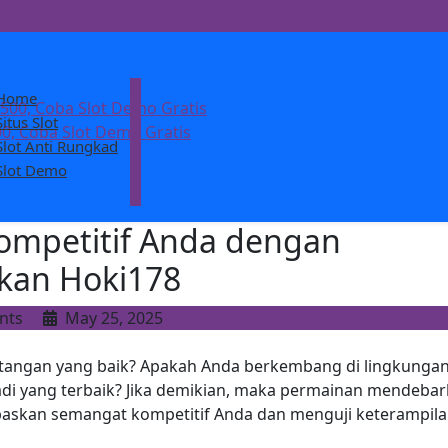
Home
Situs Slot
0, Coba Slot Demo Gratis
Slot Anti Rungkad
Slot Demo
ompetitif Anda dengan
kan Hoki178
nts
May 25, 2025
tangan yang baik? Apakah Anda berkembang di lingkunga
adi yang terbaik? Jika demikian, maka permainan mendeba
askan semangat kompetitif Anda dan menguji keterampil