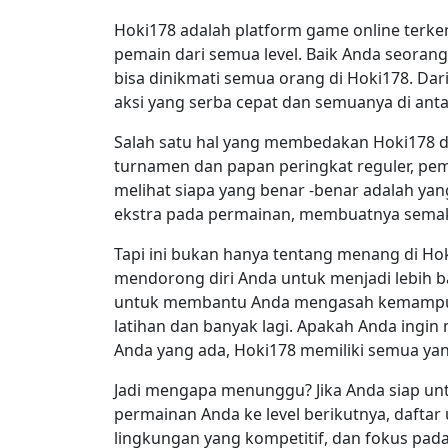
Hoki178 adalah platform game online ter
pemain dari semua level. Baik Anda seoran
bisa dinikmati semua orang di Hoki178. Dar
aksi yang serba cepat dan semuanya di ant
Salah satu hal yang membedakan Hoki178 da
turnamen dan papan peringkat reguler, pem
melihat siapa yang benar -benar adalah yan
ekstra pada permainan, membuatnya sema
Tapi ini bukan hanya tentang menang di Ho
mendorong diri Anda untuk menjadi lebih b
untuk membantu Anda mengasah kemampuan
latihan dan banyak lagi. Apakah Anda ing
Anda yang ada, Hoki178 memiliki semua yan
Jadi mengapa menunggu? Jika Anda siap u
permainan Anda ke level berikutnya, dafta
lingkungan yang kompetitif, dan fokus pa