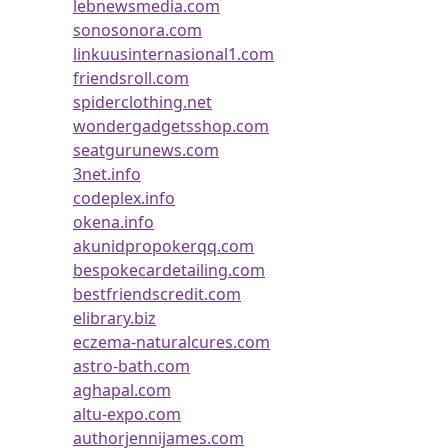
lebnewsmedia.com
sonosonora.com
linkuusinternasional1.com
friendsroll.com
spiderclothing.net
wondergadgetsshop.com
seatgurunews.com
3net.info
codeplex.info
okena.info
akunidpropokerqq.com
bespokecardetailing.com
bestfriendscredit.com
elibrary.biz
eczema-naturalcures.com
astro-bath.com
aghapal.com
altu-expo.com
authorjennijames.com