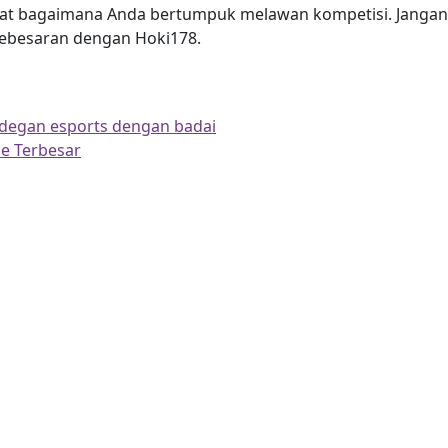
at bagaimana Anda bertumpuk melawan kompetisi. Jangan
 kebesaran dengan Hoki178.
adegan esports dengan badai
e Terbesar