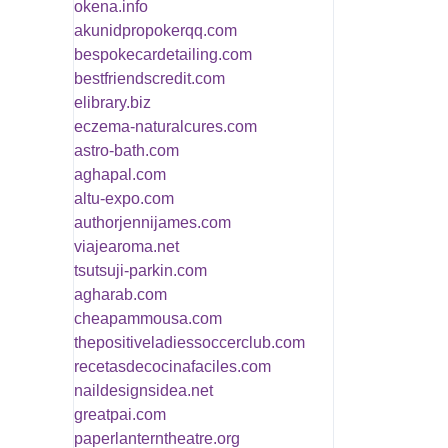
okena.info
akunidpropokerqq.com
bespokecardetailing.com
bestfriendscredit.com
elibrary.biz
eczema-naturalcures.com
astro-bath.com
aghapal.com
altu-expo.com
authorjennijames.com
viajearoma.net
tsutsuji-parkin.com
agharab.com
cheapammousa.com
thepositiveladiessoccerclub.com
recetasdecocinafaciles.com
naildesignsidea.net
greatpai.com
paperlanterntheatre.org