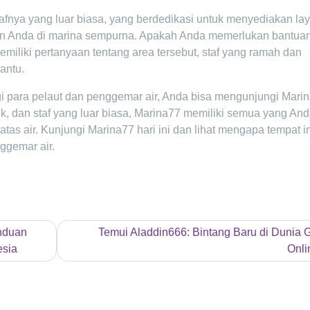
nya yang luar biasa, yang berdedikasi untuk menyediakan la
n Anda di marina sempurna. Apakah Anda memerlukan bantuan
miliki pertanyaan tentang area tersebut, staf yang ramah dan
antu.
gi para pelaut dan penggemar air, Anda bisa mengunjungi Mari
ik, dan staf yang luar biasa, Marina77 memiliki semua yang An
as air. Kunjungi Marina77 hari ini dan lihat mengapa tempat in
ggemar air.
nduan
Temui Aladdin666: Bintang Baru di Dunia
esia
Onli