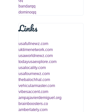
qq
bandarqq
dominoqq
Links
usafullnewz.com
uktimenetwork.com
usaworldnewz.com
todayusaexplore.com
usalocality.com
usafournewz.com
thebalochhal.com
vehicularmaster.com
vibesaccent.com
ampajavierdemiguel.org
brainboosters.co
amberlately.com