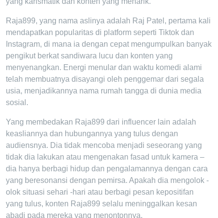
yang karismatik dan konten yang menarik.
Raja899, yang nama aslinya adalah Raj Patel, pertama kali
mendapatkan popularitas di platform seperti Tiktok dan
Instagram, di mana ia dengan cepat mengumpulkan banyak
pengikut berkat sandiwara lucu dan konten yang
menyenangkan. Energi menular dan waktu komedi alami
telah membuatnya disayangi oleh penggemar dari segala
usia, menjadikannya nama rumah tangga di dunia media
sosial.
Yang membedakan Raja899 dari influencer lain adalah
keasliannya dan hubungannya yang tulus dengan
audiensnya. Dia tidak mencoba menjadi seseorang yang
tidak dia lakukan atau mengenakan fasad untuk kamera –
dia hanya berbagi hidup dan pengalamannya dengan cara
yang beresonansi dengan pemirsa. Apakah dia mengolok -
olok situasi sehari -hari atau berbagi pesan kepositifan
yang tulus, konten Raja899 selalu meninggalkan kesan
abadi pada mereka yang menontonnya.