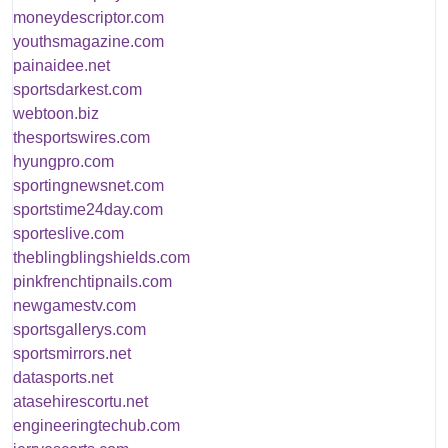
moneydescriptor.com
youthsmagazine.com
painaidee.net
sportsdarkest.com
webtoon.biz
thesportswires.com
hyungpro.com
sportingnewsnet.com
sportstime24day.com
sporteslive.com
theblingblingshields.com
pinkfrenchtipnails.com
newgamestv.com
sportsgallerys.com
sportsmirrors.net
datasports.net
atasehirescortu.net
engineeringtechub.com