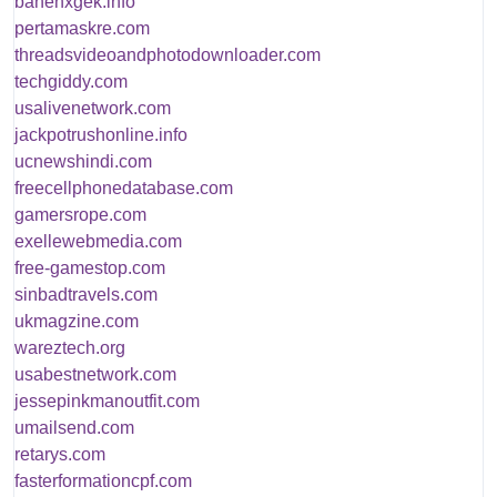
bahenxgek.info
pertamaskre.com
threadsvideoandphotodownloader.com
techgiddy.com
usalivenetwork.com
jackpotrushonline.info
ucnewshindi.com
freecellphonedatabase.com
gamersrope.com
exellewebmedia.com
free-gamestop.com
sinbadtravels.com
ukmagzine.com
wareztech.org
usabestnetwork.com
jessepinkmanoutfit.com
umailsend.com
retarys.com
fasterformationcpf.com