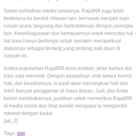
Selain kehadiran media sosialnya, Raja899 juga telah
berkelana ke bentuk hiburan lain, termasuk menjadi tuan
rumah acara langsung dan berkolaborasi dengan pencipta
lain. Keserbagunaan dan kemauannya untuk mencoba hal -
hal baru hanya berfungsi untuk semakin memperkuat
statusnya sebagai bintang yang sedang naik daun di
industri ini.
Ketika popularitas Raja899 terus tumbuh, jelas bahwa dia
baru saja memulai. Dengan perpaduan unik antara humor,
hati, dan keasliannya, ia pasti akan menangkap hati dari
lebih banyak penggemar di masa depan. Jadi, jika Anda
belum melakukannya, pastikan untuk memeriksa Raja899
di media sosial dan lihat sendiri mengapa ia mengambil
internet dengan badai.
[ad_2]
Tags:
slot