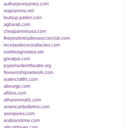
authorjennijames.com
viajearoma.net
tsutsuji-parkin.com
agharab.com
cheapammousa.com
thepositiveladiessoccerclub.com
recetasdecocinafaciles.com
naildesignsidea.net
greatpai.com
paperlanterntheatre.org
freeworshipnetwork.com
watercraftllc.com
abourge.com
afiliixs.com
alharammallz.com
americanbulletins.com
asespares.com
arabianstime.com
atticabblues.com