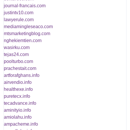
journal-francais.com
justintv10.com
lawyerule.com
mediamingleseaco.com
mtsmarketingblog.com
nghekiemtien.com
wasirku.com
tejas24.com
poolturbo.com
prachestait.com
artforafghans.info
airvendio.info
healthexe.info
puretecx.info
tecadvance.info
aminityio.info
amiolahu.info
ampacheme.info