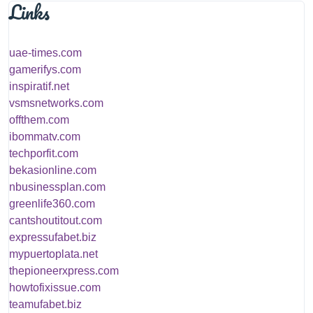
Links
uae-times.com
gamerifys.com
inspiratif.net
vsmsnetworks.com
offthem.com
ibommatv.com
techporfit.com
bekasionline.com
nbusinessplan.com
greenlife360.com
cantshoutitout.com
expressufabet.biz
mypuertoplata.net
thepioneerxpress.com
howtofixissue.com
teamufabet.biz