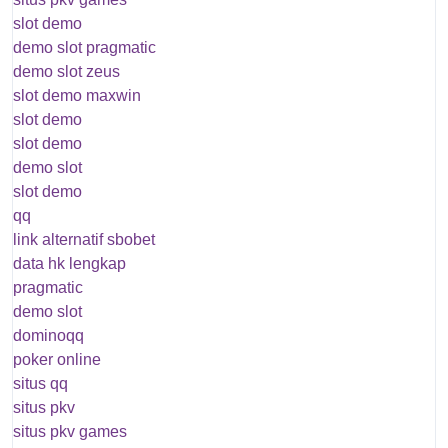
slot demo
demo slot pragmatic
demo slot zeus
slot demo maxwin
slot demo
slot demo
demo slot
slot demo
qq
link alternatif sbobet
data hk lengkap
pragmatic
demo slot
dominoqq
poker online
situs qq
situs pkv
situs pkv games