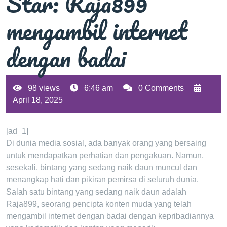
Star: Raja899
mengambil internet
dengan badai
98 views
6:46 am
0 Comments
April 18, 2025
[ad_1]
Di dunia media sosial, ada banyak orang yang bersaing
untuk mendapatkan perhatian dan pengakuan. Namun,
sesekali, bintang yang sedang naik daun muncul dan
menangkap hati dan pikiran pemirsa di seluruh dunia.
Salah satu bintang yang sedang naik daun adalah
Raja899, seorang pencipta konten muda yang telah
mengambil internet dengan badai dengan kepribadiannya