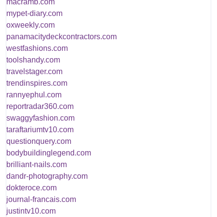
macramb.com
mypet-diary.com
oxweekly.com
panamacitydeckcontractors.com
westfashions.com
toolshandy.com
travelstager.com
trendinspires.com
rannyephul.com
reportradar360.com
swaggyfashion.com
taraftariumtv10.com
questionquery.com
bodybuildinglegend.com
brilliant-nails.com
dandr-photography.com
dokteroce.com
journal-francais.com
justintv10.com