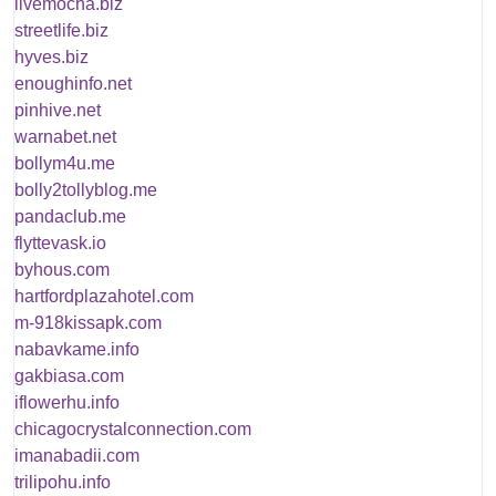
livemocha.biz
streetlife.biz
hyves.biz
enoughinfo.net
pinhive.net
warnabet.net
bollym4u.me
bolly2tollyblog.me
pandaclub.me
flyttevask.io
byhous.com
hartfordplazahotel.com
m-918kissapk.com
nabavkame.info
gakbiasa.com
iflowerhu.info
chicagocrystalconnection.com
imanabadii.com
trilipohu.info