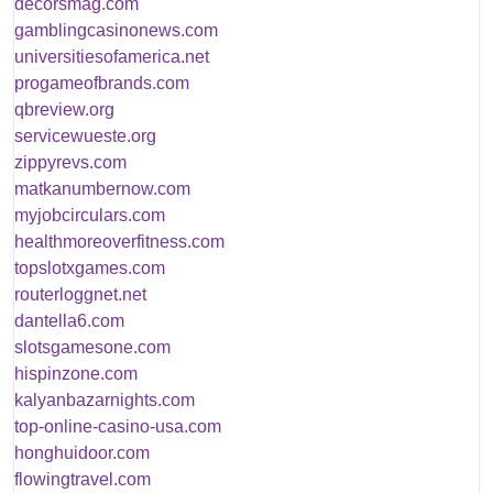
decorsmag.com
gamblingcasinonews.com
universitiesofamerica.net
progameofbrands.com
qbreview.org
servicewueste.org
zippyrevs.com
matkanumbernow.com
myjobcirculars.com
healthmoreoverfitness.com
topslotxgames.com
routerloggnet.net
dantella6.com
slotsgamesone.com
hispinzone.com
kalyanbazarnights.com
top-online-casino-usa.com
honghuidoor.com
flowingtravel.com