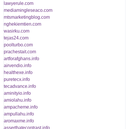
lawyerule.com
mediamingleseaco.com
mtsmarketingblog.com
nghekiemtien.com
wasirku.com
tejas24.com
poolturbo.com
prachestait.com
artforafghans.info
airvendio.info
healthexe.info
puretecx.info
tecadvance.info
aminityio.info
amiolahu.info
ampacheme.info
ampullahu.info
aromaxme.info
asserthatecontrast.info