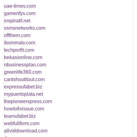
uae-times.com
gamerifys.com
inspiratif.net
vsmsnetworks.com
offthem.com
ibommatv.com
techporfit.com
bekasionline.com
nbusinessplan.com
greenlife360.com
cantshoutitout.com
expressufabet.biz
mypuertoplata.net
thepioneerxpress.com
howtofixissue.com
teamufabet.biz
webfullform.com
allviddownload.com