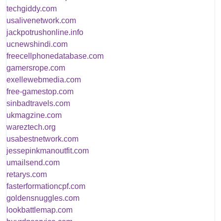
techgiddy.com
usalivenetwork.com
jackpotrushonline.info
ucnewshindi.com
freecellphonedatabase.com
gamersrope.com
exellewebmedia.com
free-gamestop.com
sinbadtravels.com
ukmagzine.com
wareztech.org
usabestnetwork.com
jessepinkmanoutfit.com
umailsend.com
retarys.com
fasterformationcpf.com
goldensnuggles.com
lookbattlemap.com