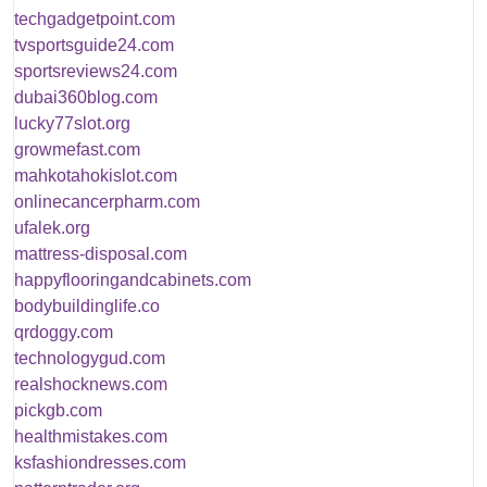
techgadgetpoint.com
tvsportsguide24.com
sportsreviews24.com
dubai360blog.com
lucky77slot.org
growmefast.com
mahkotahokislot.com
onlinecancerpharm.com
ufalek.org
mattress-disposal.com
happyflooringandcabinets.com
bodybuildinglife.co
qrdoggy.com
technologygud.com
realshocknews.com
pickgb.com
healthmistakes.com
ksfashiondresses.com