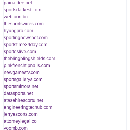
painaidee.net
sportsdarkest.com
webtoon.biz
thesportswires.com
hyungpro.com
sportingnewsnet.com
sportstime24day.com
sporteslive.com
theblingblingshields.com
pinkfrenchtipnails.com
newgamestv.com
sportsgallerys.com
sportsmirrors.net
datasports.net
atasehirescortu.net
engineeringtechub.com
jerryescorts.com
attorneylegal.co
voomb.com