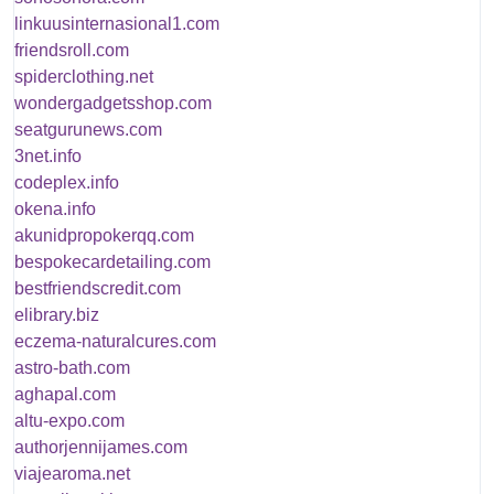
linkuusinternasional1.com
friendsroll.com
spiderclothing.net
wondergadgetsshop.com
seatgurunews.com
3net.info
codeplex.info
okena.info
akunidpropokerqq.com
bespokecardetailing.com
bestfriendscredit.com
elibrary.biz
eczema-naturalcures.com
astro-bath.com
aghapal.com
altu-expo.com
authorjennijames.com
viajearoma.net