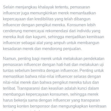
Selain menjangkau khalayak tertentu, pemasaran
influencer juga memungkinkan merek memanfaatkan
kepercayaan dan kredibilitas yang telah dibangun
influencer dengan pengikut mereka. Konsumen lebih
cenderung memercayai rekomendasi dari individu yang
mereka ikuti dan kagumi, sehingga menjadikan kemitraan
influencer sebagai alat yang ampuh untuk membangun
kesadaran merek dan mendorong penjualan.
Namun, penting bagi merek untuk melakukan pendekatan
pemasaran influencer dengan hati-hati dan melakukan uji
tuntas sebelum bermitra dengan influencer. Penting untuk
memastikan bahwa nilai-nilai influencer selaras dengan
nilai-nilai merek dan bahwa pengikut mereka tulus dan
terlibat. Transparansi dan keaslian adalah kunci dalam
membangun kepercayaan konsumen, sehingga merek
harus bekerja sama dengan influencer yang transparan
tentang konten bersponsor dan mengungkapkan kemitraan