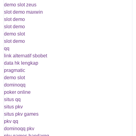
demo slot zeus
slot demo maxwin
slot demo
slot demo
demo slot
slot demo
qq
link alternatif sbobet
data hk lengkap
pragmatic
demo slot
dominoqq
poker online
situs qq
situs pkv
situs pkv games
pkv qq
dominoqq pkv
pkv games bandarqq