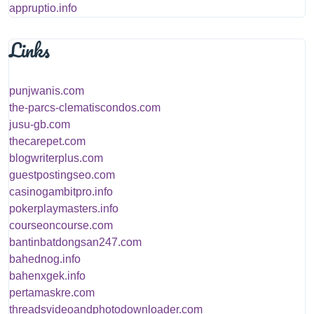
appruptio.info
Links
punjwanis.com
the-parcs-clematiscondos.com
jusu-gb.com
thecarepet.com
blogwriterplus.com
guestpostingseo.com
casinogambitpro.info
pokerplaymasters.info
courseoncourse.com
bantinbatdongsan247.com
bahednog.info
bahenxgek.info
pertamaskre.com
threadsvideoandphotodownloader.com