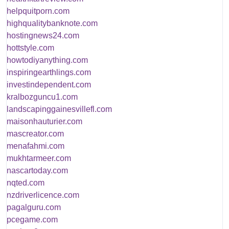
helpquitporn.com
highqualitybanknote.com
hostingnews24.com
hottstyle.com
howtodiyanything.com
inspiringearthlings.com
investindependent.com
kralbozguncu1.com
landscapinggainesvillefl.com
maisonhauturier.com
mascreator.com
menafahmi.com
mukhtarmeer.com
nascartoday.com
nqted.com
nzdriverlicence.com
pagalguru.com
pcegame.com