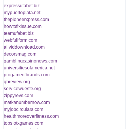
expressufabet.biz
mypuertoplata.net
thepioneerxpress.com
howtofixissue.com
teamufabet.biz
webfullform.com
allviddownload.com
decorsmag.com
gamblingcasinonews.com
universitiesofamerica.net
progameofbrands.com
qbreview.org
servicewueste.org
zippyrevs.com
matkanumbernow.com
myjobcirculars.com
healthmoreoverfitness.com
topslotxgames.com