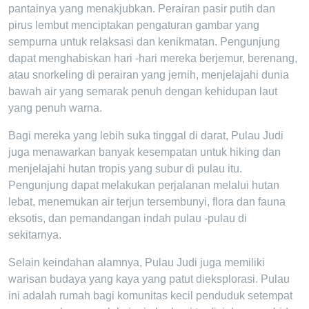
pantainya yang menakjubkan. Perairan pasir putih dan
pirus lembut menciptakan pengaturan gambar yang
sempurna untuk relaksasi dan kenikmatan. Pengunjung
dapat menghabiskan hari -hari mereka berjemur, berenang,
atau snorkeling di perairan yang jernih, menjelajahi dunia
bawah air yang semarak penuh dengan kehidupan laut
yang penuh warna.
Bagi mereka yang lebih suka tinggal di darat, Pulau Judi
juga menawarkan banyak kesempatan untuk hiking dan
menjelajahi hutan tropis yang subur di pulau itu.
Pengunjung dapat melakukan perjalanan melalui hutan
lebat, menemukan air terjun tersembunyi, flora dan fauna
eksotis, dan pemandangan indah pulau -pulau di
sekitarnya.
Selain keindahan alamnya, Pulau Judi juga memiliki
warisan budaya yang kaya yang patut dieksplorasi. Pulau
ini adalah rumah bagi komunitas kecil penduduk setempat