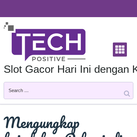
Skip
to
content
Slot Gacor Hari Ini denga
Mengungkap