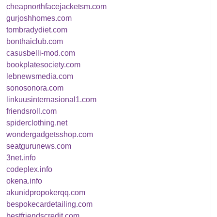
cheapnorthfacejacketsm.com
gurjoshhomes.com
tombradydiet.com
bonthaiclub.com
casusbelli-mod.com
bookplatesociety.com
lebnewsmedia.com
sonosonora.com
linkuusinternasional1.com
friendsroll.com
spiderclothing.net
wondergadgetsshop.com
seatgurunews.com
3net.info
codeplex.info
okena.info
akunidpropokerqq.com
bespokecardetailing.com
bestfriendscredit.com