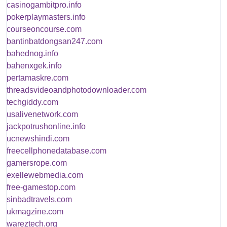
casinogambitpro.info
pokerplaymasters.info
courseoncourse.com
bantinbatdongsan247.com
bahednog.info
bahenxgek.info
pertamaskre.com
threadsvideoandphotodownloader.com
techgiddy.com
usalivenetwork.com
jackpotrushonline.info
ucnewshindi.com
freecellphonedatabase.com
gamersrope.com
exellewebmedia.com
free-gamestop.com
sinbadtravels.com
ukmagzine.com
wareztech.org