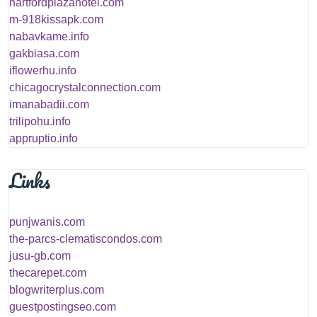
hartfordplazahotel.com
m-918kissapk.com
nabavkame.info
gakbiasa.com
iflowerhu.info
chicagocrystalconnection.com
imanabadii.com
trilipohu.info
appruptio.info
Links
punjwanis.com
the-parcs-clematiscondos.com
jusu-gb.com
thecarepet.com
blogwriterplus.com
guestpostingseo.com