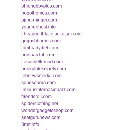
ohiohobbyplus.com
bogothemes.com
ajino-mingei.com
yourfreehost.info
cheapnorthfacejacketsm.com
gurjoshhomes.com
tombradydiet.com
bonthaiclub.com
casusbelli-mod.com
bookplatesociety.com
lebnewsmedia.com
sonosonora.com
linkuusinternasional1.com
friendsroll.com
spiderclothing.net
wondergadgetsshop.com
seatgurunews.com
3net.info