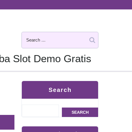
ba Slot Demo Gratis
Search
SEARCH