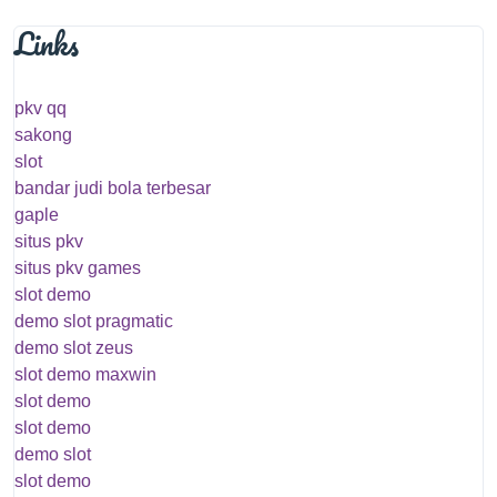
Links
pkv qq
sakong
slot
bandar judi bola terbesar
gaple
situs pkv
situs pkv games
slot demo
demo slot pragmatic
demo slot zeus
slot demo maxwin
slot demo
slot demo
demo slot
slot demo