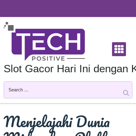
Skip
to
content
Slot Gacor Hari Ini denga
Menjelajahi Dunia