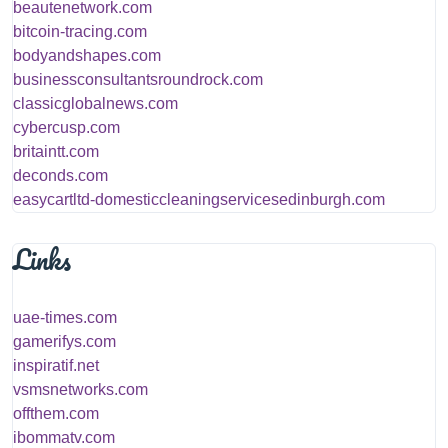
beautenetwork.com
bitcoin-tracing.com
bodyandshapes.com
businessconsultantsroundrock.com
classicglobalnews.com
cybercusp.com
britaintt.com
deconds.com
easycartltd-domesticcleaningservicesedinburgh.com
Links
uae-times.com
gamerifys.com
inspiratif.net
vsmsnetworks.com
offthem.com
ibommatv.com