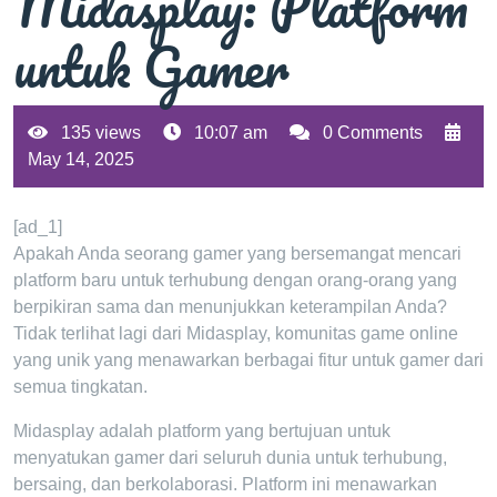
Midasplay: Platform
untuk Gamer
135 views
10:07 am
0 Comments
May 14, 2025
[ad_1]
Apakah Anda seorang gamer yang bersemangat mencari
platform baru untuk terhubung dengan orang-orang yang
berpikiran sama dan menunjukkan keterampilan Anda?
Tidak terlihat lagi dari Midasplay, komunitas game online
yang unik yang menawarkan berbagai fitur untuk gamer dari
semua tingkatan.
Midasplay adalah platform yang bertujuan untuk
menyatukan gamer dari seluruh dunia untuk terhubung,
bersaing, dan berkolaborasi. Platform ini menawarkan