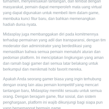
turnamen, menyelesaikan tantangan, dan terlibat dengan
masyarakat, pemain dapat memperoleh mata uang virtual
yang dapat digunakan untuk membeli item dalam game,
membuka kunci fitur baru, dan bahkan memenangkan
hadiah dunia nyata.
Midasplay juga membanggakan diri pada komitmennya
terhadap permainan yang adil dan transparansi, dengan tim
moderator dan administrator yang berdedikasi yang
memastikan bahwa semua pemain mematuhi aturan dan
pedoman platform. Ini menciptakan lingkungan yang aman
dan ramah bagi gamer dari semua latar belakang untuk
berkumpul dan menikmati hobi favorit mereka.
Apakah Anda seorang gamer biasa yang ingin terhubung
dengan orang lain atau pemain kompetitif yang mencari
tantangan baru, Midasplay memiliki sesuatu untuk semua
orang. Dengan beragam game, fitur sosial, dan sistem
penghargaan, platform ini wajib dikunjungi bagi siapa pun
yang bersemangat bermain game.