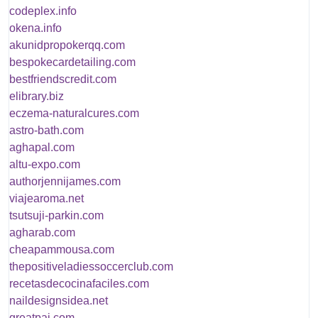
codeplex.info
okena.info
akunidpropokerqq.com
bespokecardetailing.com
bestfriendscredit.com
elibrary.biz
eczema-naturalcures.com
astro-bath.com
aghapal.com
altu-expo.com
authorjennijames.com
viajearoma.net
tsutsuji-parkin.com
agharab.com
cheapammousa.com
thepositiveladiessoccerclub.com
recetasdecocinafaciles.com
naildesignsidea.net
greatpai.com