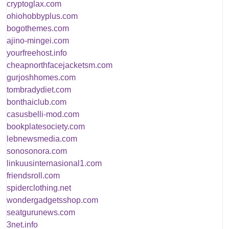
cryptoglax.com
ohiohobbyplus.com
bogothemes.com
ajino-mingei.com
yourfreehost.info
cheapnorthfacejacketsm.com
gurjoshhomes.com
tombradydiet.com
bonthaiclub.com
casusbelli-mod.com
bookplatesociety.com
lebnewsmedia.com
sonosonora.com
linkuusinternasional1.com
friendsroll.com
spiderclothing.net
wondergadgetsshop.com
seatgurunews.com
3net.info