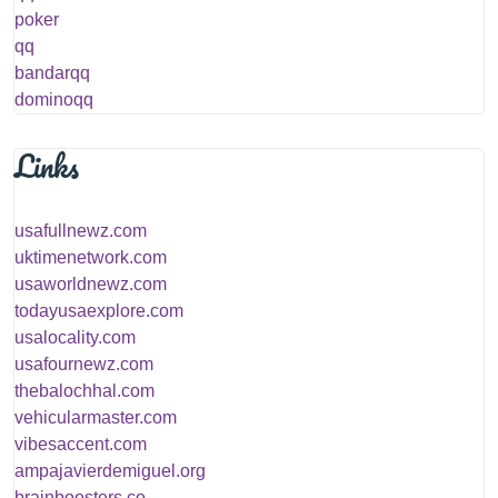
poker
qq
bandarqq
dominoqq
Links
usafullnewz.com
uktimenetwork.com
usaworldnewz.com
todayusaexplore.com
usalocality.com
usafournewz.com
thebalochhal.com
vehicularmaster.com
vibesaccent.com
ampajavierdemiguel.org
brainboosters.co