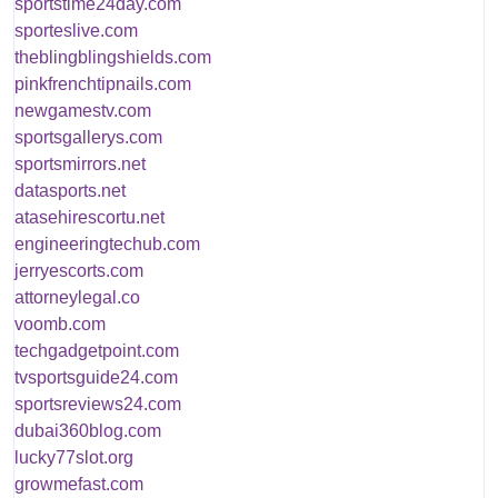
sportstime24day.com
sporteslive.com
theblingblingshields.com
pinkfrenchtipnails.com
newgamestv.com
sportsgallerys.com
sportsmirrors.net
datasports.net
atasehirescortu.net
engineeringtechub.com
jerryescorts.com
attorneylegal.co
voomb.com
techgadgetpoint.com
tvsportsguide24.com
sportsreviews24.com
dubai360blog.com
lucky77slot.org
growmefast.com