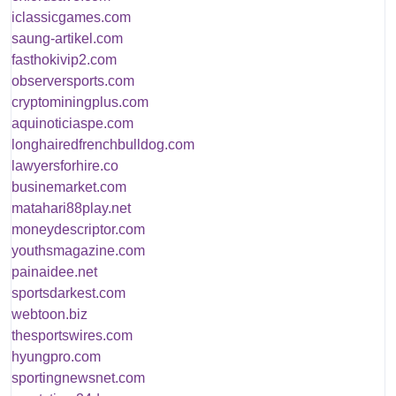
iclassicgames.com
saung-artikel.com
fasthokivip2.com
observersports.com
cryptominingplus.com
aquinoticiaspe.com
longhairedfrenchbulldog.com
lawyersforhire.co
businemarket.com
matahari88play.net
moneydescriptor.com
youthsmagazine.com
painaidee.net
sportsdarkest.com
webtoon.biz
thesportswires.com
hyungpro.com
sportingnewsnet.com