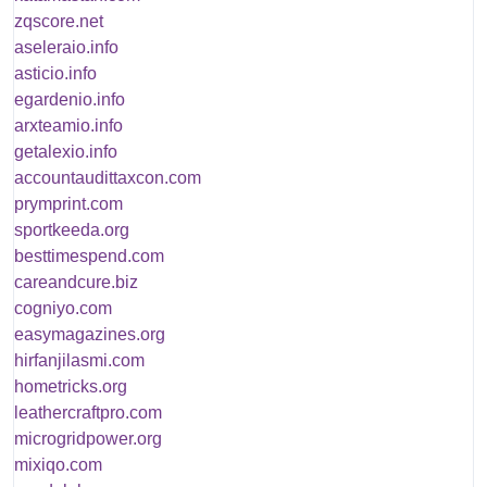
zqscore.net
aseleraio.info
asticio.info
egardenio.info
arxteamio.info
getalexio.info
accountaudittaxcon.com
prymprint.com
sportkeeda.org
besttimespend.com
careandcure.biz
cogniyo.com
easymagazines.org
hirfanjilasmi.com
hometricks.org
leathercraftpro.com
microgridpower.org
mixiqo.com