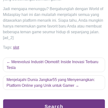
Jadi mengapa menunggu? Bergabunglah dengan World of
Midasplay hari ini dan mulailah menjelajahi semua yang
ditawarkan platform menarik ini. Siapa tahu, Anda mungkin
hanya menemukan game favorit baru Anda atau membuat
beberapa teman game seumur hidup di sepanjang jalan.
[ad_2]
Tags:
slot
Post
Merevolusi Industri Otomotif: Inside Inovasi Terbaru
navigation
Tesla
Menjelajahi Dunia Jangkar55 yang Menyenangkan:
Platform Online yang Unik untuk Gamer
Search