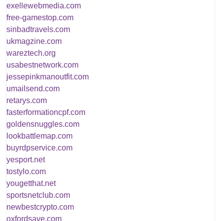
exellewebmedia.com
free-gamestop.com
sinbadtravels.com
ukmagzine.com
wareztech.org
usabestnetwork.com
jessepinkmanoutfit.com
umailsend.com
retarys.com
fasterformationcpf.com
goldensnuggles.com
lookbattlemap.com
buyrdpservice.com
yesport.net
tostylo.com
yougetthat.net
sportsnetclub.com
newbestcrypto.com
oxfordsave.com