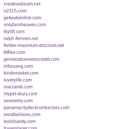
creativedream.net
n2315.com
getwebonline.com
onlyfansheaven.com
lky08.com
ralph-fiennes.net
fielder-maximum-discount.net
fitfllex.com
genesisbusinesscredit.com
inforuang.com
kindsmarket.com
luvelylife.com
macramb.com
mypet-diary.com
oxweekly.com
panamacitydeckcontractors.com
westfashions.com
toolshandy.com
travelstager.com