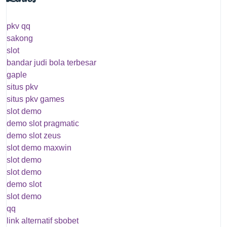
pkv qq
sakong
slot
bandar judi bola terbesar
gaple
situs pkv
situs pkv games
slot demo
demo slot pragmatic
demo slot zeus
slot demo maxwin
slot demo
slot demo
demo slot
slot demo
qq
link alternatif sbobet