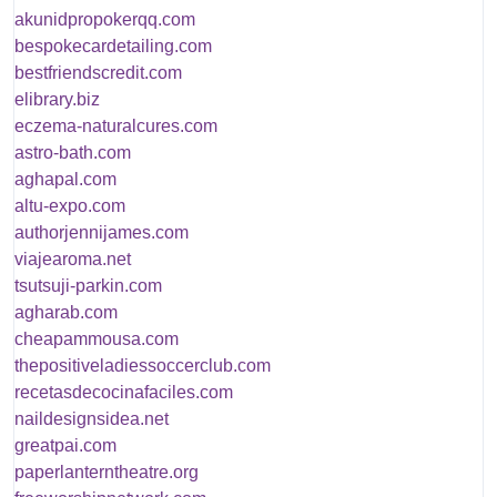
akunidpropokerqq.com
bespokecardetailing.com
bestfriendscredit.com
elibrary.biz
eczema-naturalcures.com
astro-bath.com
aghapal.com
altu-expo.com
authorjennijames.com
viajearoma.net
tsutsuji-parkin.com
agharab.com
cheapammousa.com
thepositiveladiessoccerclub.com
recetasdecocinafaciles.com
naildesignsidea.net
greatpai.com
paperlanterntheatre.org