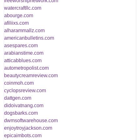
freeworshipnetwork.com
watercraftllc.com
abourge.com
afiliixs.com
alharammallz.com
americanbulletins.com
asespares.com
arabianstime.com
atticabblues.com
autometropolist.com
beautycreamreview.com
coinmoh.com
cyclopsreview.com
dattgen.com
didoivatnang.com
dogsbarks.com
dwmsoftwarehouse.com
enjoytroyjackson.com
epicaimbots.com