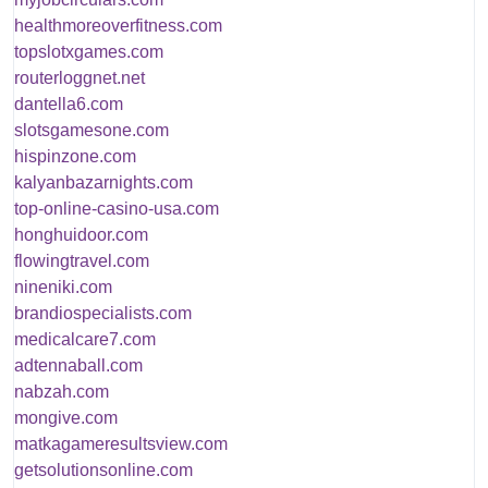
healthmoreoverfitness.com
topslotxgames.com
routerloggnet.net
dantella6.com
slotsgamesone.com
hispinzone.com
kalyanbazarnights.com
top-online-casino-usa.com
honghuidoor.com
flowingtravel.com
nineniki.com
brandiospecialists.com
medicalcare7.com
adtennaball.com
nabzah.com
mongive.com
matkagameresultsview.com
getsolutionsonline.com