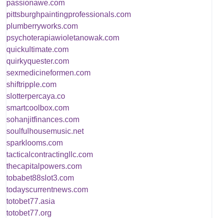
passionawe.com
pittsburghpaintingprofessionals.com
plumberryworks.com
psychoterapiawioletanowak.com
quickultimate.com
quirkyquester.com
sexmedicineformen.com
shiftripple.com
slotterpercaya.co
smartcoolbox.com
sohanjitfinances.com
soulfulhousemusic.net
sparklooms.com
tacticalcontractingllc.com
thecapitalpowers.com
tobabet88slot3.com
todayscurrentnews.com
totobet77.asia
totobet77.org