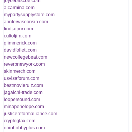
joycebriscoe.com
aicarmina.com
mypartysupplystore.com
annforwisconsin.com
findjaipur.com
cultofjim.com
glimmerick.com
davidfollett.com
newcollegebeat.com
reverbnewyork.com
skinmerch.com
usvisaforum.com
bestmovierulz.com
jagalchi-trade.com
loopersound.com
minapenelope.com
justicereformalliance.com
cryptoglax.com
ohiohobbyplus.com