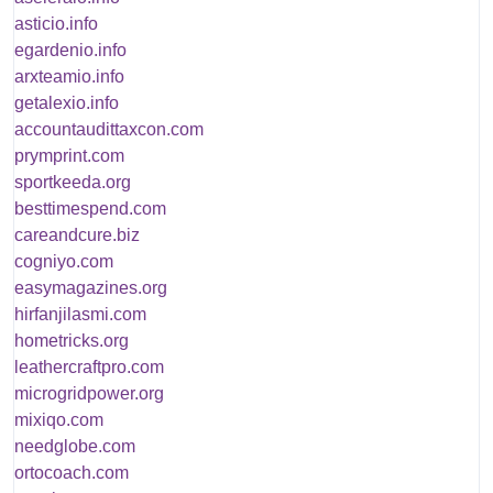
asticio.info
egardenio.info
arxteamio.info
getalexio.info
accountaudittaxcon.com
prymprint.com
sportkeeda.org
besttimespend.com
careandcure.biz
cogniyo.com
easymagazines.org
hirfanjilasmi.com
hometricks.org
leathercraftpro.com
microgridpower.org
mixiqo.com
needglobe.com
ortocoach.com