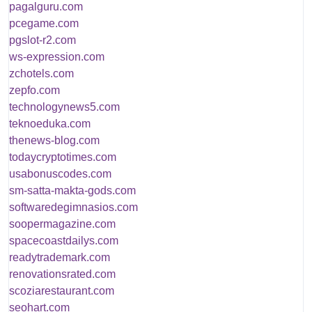
pagalguru.com
pcegame.com
pgslot-r2.com
ws-expression.com
zchotels.com
zepfo.com
technologynews5.com
teknoeduka.com
thenews-blog.com
todaycryptotimes.com
usabonuscodes.com
sm-satta-makta-gods.com
softwaredegimnasios.com
soopermagazine.com
spacecoastdailys.com
readytrademark.com
renovationsrated.com
scoziarestaurant.com
seohart.com