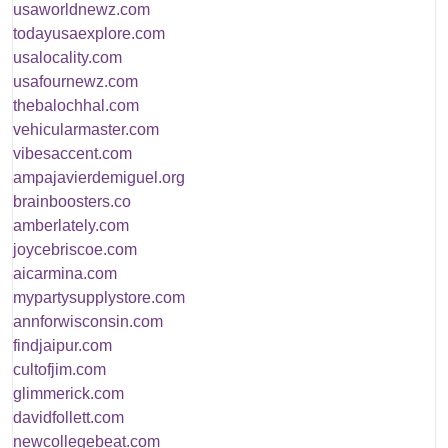
usaworldnewz.com
todayusaexplore.com
usalocality.com
usafournewz.com
thebalochhal.com
vehicularmaster.com
vibesaccent.com
ampajavierdemiguel.org
brainboosters.co
amberlately.com
joycebriscoe.com
aicarmina.com
mypartysupplystore.com
annforwisconsin.com
findjaipur.com
cultofjim.com
glimmerick.com
davidfollett.com
newcollegebeat.com