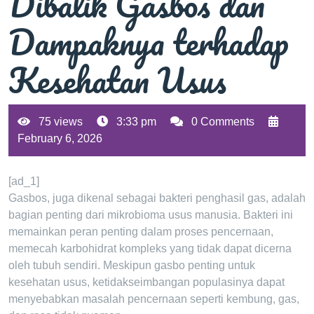
Dibalik Gasbos dan
Dampaknya terhadap
Kesehatan Usus
75 views
3:33 pm
0 Comments
February 6, 2026
[ad_1]
Gasbos, juga dikenal sebagai bakteri penghasil gas, adalah
bagian penting dari mikrobioma usus manusia. Bakteri ini
memainkan peran penting dalam proses pencernaan,
memecah karbohidrat kompleks yang tidak dapat dicerna
oleh tubuh sendiri. Meskipun gasbo penting untuk
kesehatan usus, ketidakseimbangan populasinya dapat
menyebabkan masalah pencernaan seperti kembung, gas,