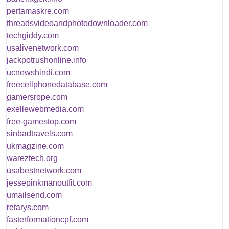
pertamaskre.com
threadsvideoandphotodownloader.com
techgiddy.com
usalivenetwork.com
jackpotrushonline.info
ucnewshindi.com
freecellphonedatabase.com
gamersrope.com
exellewebmedia.com
free-gamestop.com
sinbadtravels.com
ukmagzine.com
wareztech.org
usabestnetwork.com
jessepinkmanoutfit.com
umailsend.com
retarys.com
fasterformationcpf.com