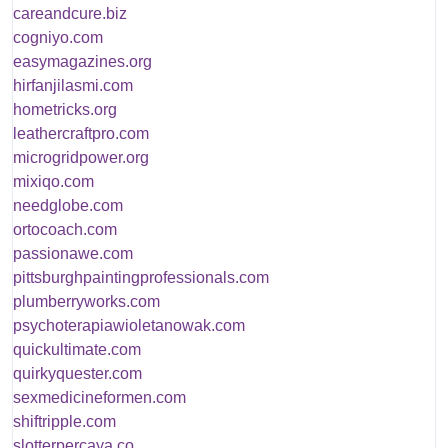
careandcure.biz
cogniyo.com
easymagazines.org
hirfanjilasmi.com
hometricks.org
leathercraftpro.com
microgridpower.org
mixiqo.com
needglobe.com
ortocoach.com
passionawe.com
pittsburghpaintingprofessionals.com
plumberryworks.com
psychoterapiawioletanowak.com
quickultimate.com
quirkyquester.com
sexmedicineformen.com
shiftripple.com
slotterpercaya.co