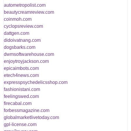
autometropolist.com
beautycreamreview.com
coinmoh.com
cyclopsreview.com
dattgen.com
didoivatnang.com
dogsbarks.com
dwmsoftwarehouse.com
enjoytroyjackson.com
epicaimbots.com
etech4news.com
expresspsychedelicsshop.com
fashionistani.com
feelingswed.com
firecabal.com
forbessmagazine.com
globalmarketlivetoday.com
gpl-license.com