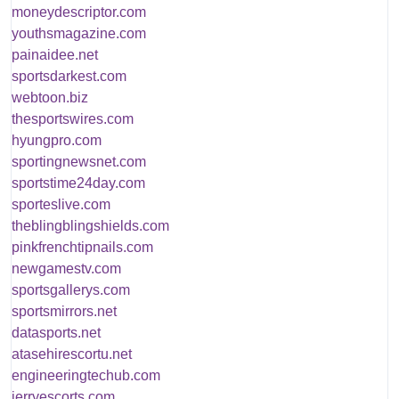
moneydescriptor.com
youthsmagazine.com
painaidee.net
sportsdarkest.com
webtoon.biz
thesportswires.com
hyungpro.com
sportingnewsnet.com
sportstime24day.com
sporteslive.com
theblingblingshields.com
pinkfrenchtipnails.com
newgamestv.com
sportsgallerys.com
sportsmirrors.net
datasports.net
atasehirescortu.net
engineeringtechub.com
jerryescorts.com