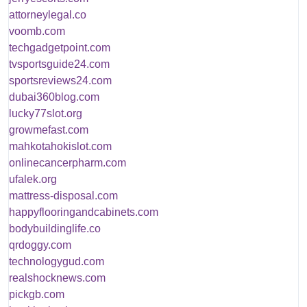
attorneylegal.co
voomb.com
techgadgetpoint.com
tvsportsguide24.com
sportsreviews24.com
dubai360blog.com
lucky77slot.org
growmefast.com
mahkotahokislot.com
onlinecancerpharm.com
ufalek.org
mattress-disposal.com
happyflooringandcabinets.com
bodybuildinglife.co
qrdoggy.com
technologygud.com
realshocknews.com
pickgb.com