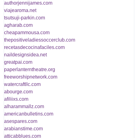
authorjennijames.com
viajearoma.net
tsutsuji-parkin.com
agharab.com
cheapammousa.com
thepositiveladiessoccerclub.com
recetasdecocinafaciles.com
naildesignsidea.net
greatpai.com
paperlanterntheatre.org
freeworshipnetwork.com
watercraftllc.com
abourge.com
afiliixs.com
alharammallz.com
americanbulletins.com
asespares.com
arabianstime.com
atticabblues.com