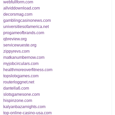
webfullform.com
allviddownload.com
decorsmag.com
gamblingcasinonews.com
universitiesofamerica.net
progameofbrands.com
qbreview.org
servicewueste.org
zippyrevs.com
matkanumbernow.com
myjobcirculars.com
healthmoreoverfitness.com
topslotxgames.com
routerloggnet.net
dantella6.com
slotsgamesone.com
hispinzone.com
kalyanbazarnights.com
top-online-casino-usa.com