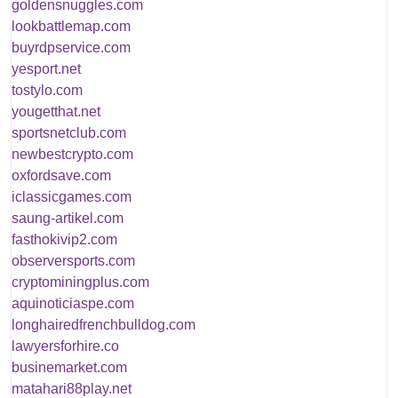
goldensnuggles.com
lookbattlemap.com
buyrdpservice.com
yesport.net
tostylo.com
yougetthat.net
sportsnetclub.com
newbestcrypto.com
oxfordsave.com
iclassicgames.com
saung-artikel.com
fasthokivip2.com
observersports.com
cryptominingplus.com
aquinoticiaspe.com
longhairedfrenchbulldog.com
lawyersforhire.co
businemarket.com
matahari88play.net