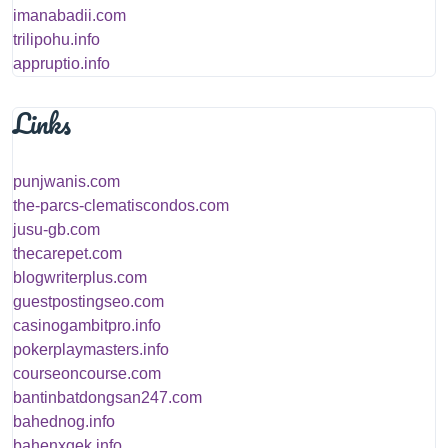
imanabadii.com
trilipohu.info
appruptio.info
Links
punjwanis.com
the-parcs-clematiscondos.com
jusu-gb.com
thecarepet.com
blogwriterplus.com
guestpostingseo.com
casinogambitpro.info
pokerplaymasters.info
courseoncourse.com
bantinbatdongsan247.com
bahednog.info
bahenxgek.info