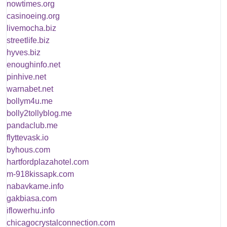
nowtimes.org
casinoeing.org
livemocha.biz
streetlife.biz
hyves.biz
enoughinfo.net
pinhive.net
warnabet.net
bollym4u.me
bolly2tollyblog.me
pandaclub.me
flyttevask.io
byhous.com
hartfordplazahotel.com
m-918kissapk.com
nabavkame.info
gakbiasa.com
iflowerhu.info
chicagocrystalconnection.com