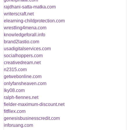
rajdhani-satta-matka.com
writerscraft.net
elearning-childprotection.com
wrestling4mena.com
knowledgeforall.info
brand2lastio.com
usadigitalservices.com
socialhoppers.com
creativedream.net
n2315.com
getwebonline.com
onlyfansheaven.com
lky08.com
ralph-fiennes.net
fielder-maximum-discount.net
fitfllex.com
genesisbusinesscredit.com
inforuang.com