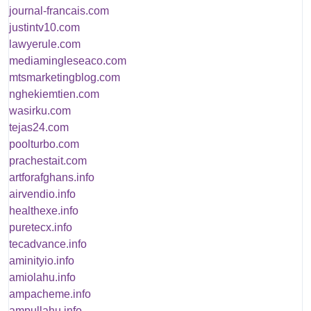
journal-francais.com
justintv10.com
lawyerule.com
mediamingleseaco.com
mtsmarketingblog.com
nghekiemtien.com
wasirku.com
tejas24.com
poolturbo.com
prachestait.com
artforafghans.info
airvendio.info
healthexe.info
puretecx.info
tecadvance.info
aminityio.info
amiolahu.info
ampacheme.info
ampullahu.info