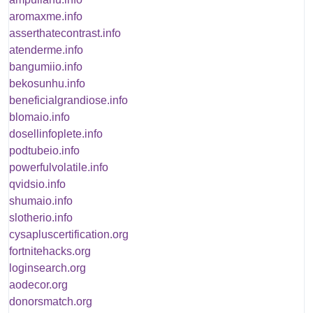
aromaxme.info
asserthatecontrast.info
atenderme.info
bangumiio.info
bekosunhu.info
beneficialgrandiose.info
blomaio.info
dosellinfoplete.info
podtubeio.info
powerfulvolatile.info
qvidsio.info
shumaio.info
slotherio.info
cysapluscertification.org
fortnitehacks.org
loginsearch.org
aodecor.org
donorsmatch.org