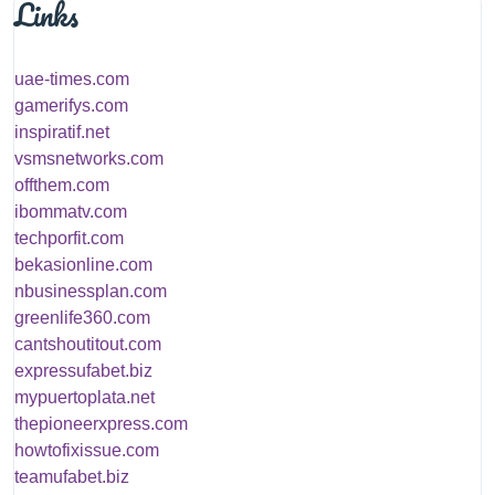
Links
uae-times.com
gamerifys.com
inspiratif.net
vsmsnetworks.com
offthem.com
ibommatv.com
techporfit.com
bekasionline.com
nbusinessplan.com
greenlife360.com
cantshoutitout.com
expressufabet.biz
mypuertoplata.net
thepioneerxpress.com
howtofixissue.com
teamufabet.biz