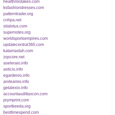
healthmistakes.com
ksfashiondresses.com
patterntrader.org
cnhpa.net
sitalotus.com
supernotes.org
worldsportsempires.com
updatecentral360.com
katamastah.com
zqscore.net
aseleraio.info
asticio.info
egardenio.info
arxteamio.info
getalexio.info
accountaudittaxcon.com
prymprint.com
sportkeeda.org
besttimespend.com