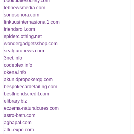
bookplatesociety.com
lebnewsmedia.com
sonosonora.com
linkuusinternasional1.com
friendsroll.com
spiderclothing.net
wondergadgetsshop.com
seatgurunews.com
3net.info
codeplex.info
okena.info
akunidpropokerqq.com
bespokecardetailing.com
bestfriendscredit.com
elibrary.biz
eczema-naturalcures.com
astro-bath.com
aghapal.com
altu-expo.com