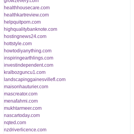
grow2every.com
healthhousecare.com
healthkartreview.com
helpquitporn.com
highqualitybanknote.com
hostingnews24.com
hottstyle.com
howtodiyanything.com
inspiringearthlings.com
investindependent.com
kralbozguncu1.com
landscapinggainesvillefl.com
maisonhauturier.com
mascreator.com
menafahmi.com
mukhtarmeer.com
nascartoday.com
nqted.com
nzdriverlicence.com