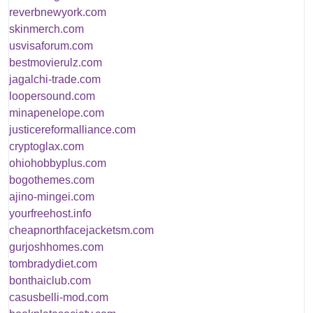
reverbnewyork.com
skinmerch.com
usvisaforum.com
bestmovierulz.com
jagalchi-trade.com
loopersound.com
minapenelope.com
justicereformalliance.com
cryptoglax.com
ohiohobbyplus.com
bogothemes.com
ajino-mingei.com
yourfreehost.info
cheapnorthfacejacketsm.com
gurjoshhomes.com
tombradydiet.com
bonthaiclub.com
casusbelli-mod.com