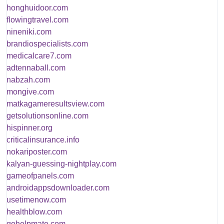
honghuidoor.com
flowingtravel.com
nineniki.com
brandiospecialists.com
medicalcare7.com
adtennaball.com
nabzah.com
mongive.com
matkagameresultsview.com
getsolutionsonline.com
hispinner.org
criticalinsurance.info
nokariposter.com
kalyan-guessing-nightplay.com
gameofpanels.com
androidappsdownloader.com
usetimenow.com
healthblow.com
gohelpmate.com