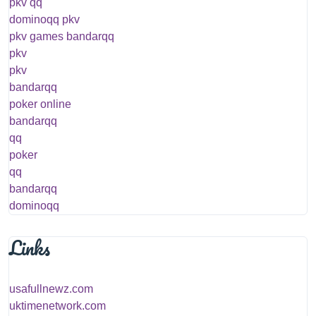
pkv qq
dominoqq pkv
pkv games bandarqq
pkv
pkv
bandarqq
poker online
bandarqq
qq
poker
qq
bandarqq
dominoqq
Links
usafullnewz.com
uktimenetwork.com