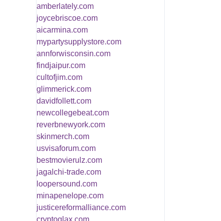
amberlately.com
joycebriscoe.com
aicarmina.com
mypartysupplystore.com
annforwisconsin.com
findjaipur.com
cultofjim.com
glimmerick.com
davidfollett.com
newcollegebeat.com
reverbnewyork.com
skinmerch.com
usvisaforum.com
bestmovierulz.com
jagalchi-trade.com
loopersound.com
minapenelope.com
justicereformalliance.com
cryptoglax.com