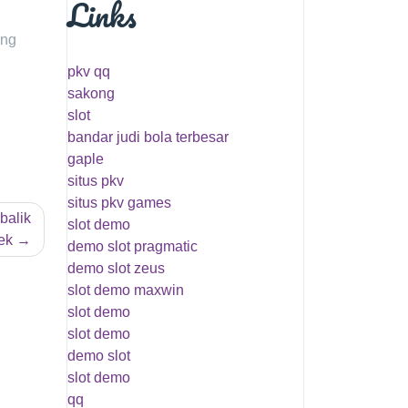
Links
ang
pkv qq
sakong
slot
bandar judi bola terbesar
gaple
situs pkv
situs pkv games
balik
slot demo
ek
demo slot pragmatic
demo slot zeus
slot demo maxwin
slot demo
slot demo
demo slot
slot demo
qq