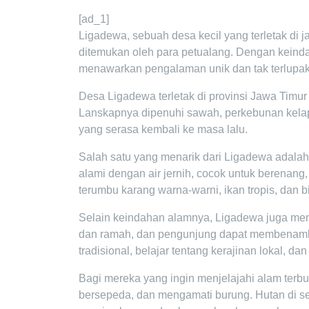
[ad_1]
Ligadewa, sebuah desa kecil yang terletak di
ditemukan oleh para petualang. Dengan kein
menawarkan pengalaman unik dan tak terlupakan
Desa Ligadewa terletak di provinsi Jawa Timur I
Lanskapnya dipenuhi sawah, perkebunan kelap
yang serasa kembali ke masa lalu.
Salah satu yang menarik dari Ligadewa adalah
alami dengan air jernih, cocok untuk berenang
terumbu karang warna-warni, ikan tropis, dan b
Selain keindahan alamnya, Ligadewa juga men
dan ramah, dan pengunjung dapat membenamkan
tradisional, belajar tentang kerajinan lokal, d
Bagi mereka yang ingin menjelajahi alam terb
bersepeda, dan mengamati burung. Hutan di se