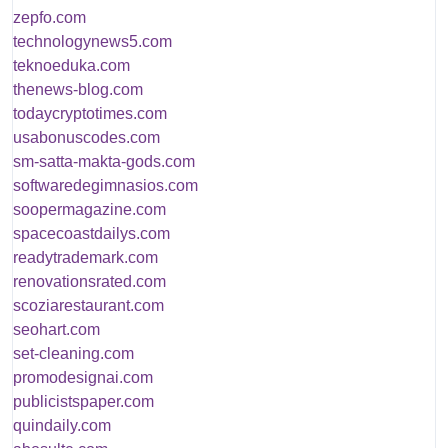
zepfo.com
technologynews5.com
teknoeduka.com
thenews-blog.com
todaycryptotimes.com
usabonuscodes.com
sm-satta-makta-gods.com
softwaredegimnasios.com
soopermagazine.com
spacecoastdailys.com
readytrademark.com
renovationsrated.com
scoziarestaurant.com
seohart.com
set-cleaning.com
promodesignai.com
publicistspaper.com
quindaily.com