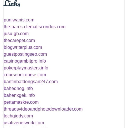
Links
punjwanis.com
the-parcs-clematiscondos.com
jusu-gb.com
thecarepet.com
blogwriterplus.com
guestpostingseo.com
casinogambitpro.info
pokerplaymasters.info
courseoncourse.com
bantinbatdongsan247.com
bahednog.info
bahenxgek.info
pertamaskre.com
threadsvideoandphotodownloader.com
techgiddy.com
usalivenetwork.com