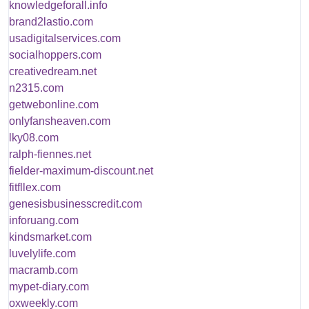
knowledgeforall.info
brand2lastio.com
usadigitalservices.com
socialhoppers.com
creativedream.net
n2315.com
getwebonline.com
onlyfansheaven.com
lky08.com
ralph-fiennes.net
fielder-maximum-discount.net
fitfllex.com
genesisbusinesscredit.com
inforuang.com
kindsmarket.com
luvelylife.com
macramb.com
mypet-diary.com
oxweekly.com