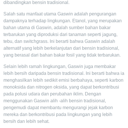
dibandingkan bensin tradisional.
Salah satu manfaat utama Gaswin adalah pengurangan
dampaknya terhadap lingkungan. Etanol, yang merupakan
bahan utama di Gaswin, adalah sumber bahan bakar
terbarukan yang diproduksi dari tanaman seperti jagung,
tebu, dan switchgrass. Ini berarti bahwa Gaswin adalah
alternatif yang lebih berkelanjutan dari bensin tradisional,
yang berasal dari bahan bakar fosil yang tidak terbarukan.
Selain lebih ramah lingkungan, Gaswin juga membakar
lebih bersih daripada bensin tradisional. Ini berarti bahwa ia
menghasilkan lebih sedikit emisi berbahaya, seperti karbon
monoksida dan nitrogen oksida, yang dapat berkontribusi
pada polusi udara dan perubahan iklim. Dengan
menggunakan Gaswin alih -alih bensin tradisional,
pengemudi dapat membantu mengurangi jejak karbon
mereka dan berkontribusi pada lingkungan yang lebih
bersih dan lebih sehat.