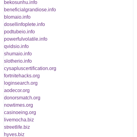
bekosunhu.info
beneficialgrandiose.info
blomaio.info
dosellinfoplete.info
podtubeio.info
powerfulvolatile.info
qvidsio.info
shumaio.info
slotherio.info
cysapluscertification.org
fortnitehacks.org
loginsearch.org
aodecor.org
donorsmatch.org
nowtimes.org
casinoeing.org
livemocha.biz
streetlife.biz
hyves.biz