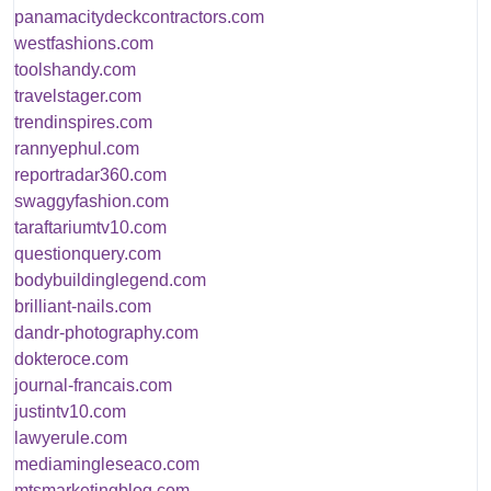
panamacitydeckcontractors.com
westfashions.com
toolshandy.com
travelstager.com
trendinspires.com
rannyephul.com
reportradar360.com
swaggyfashion.com
taraftariumtv10.com
questionquery.com
bodybuildinglegend.com
brilliant-nails.com
dandr-photography.com
dokteroce.com
journal-francais.com
justintv10.com
lawyerule.com
mediamingleseaco.com
mtsmarketingblog.com