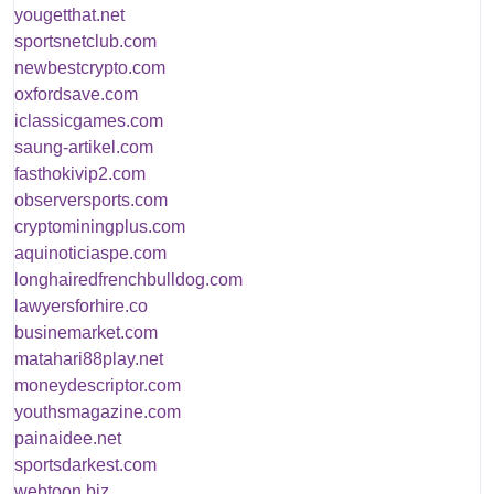
yougetthat.net
sportsnetclub.com
newbestcrypto.com
oxfordsave.com
iclassicgames.com
saung-artikel.com
fasthokivip2.com
observersports.com
cryptominingplus.com
aquinoticiaspe.com
longhairedfrenchbulldog.com
lawyersforhire.co
businemarket.com
matahari88play.net
moneydescriptor.com
youthsmagazine.com
painaidee.net
sportsdarkest.com
webtoon.biz