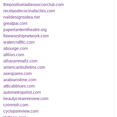
thepositiveladiessoccerclub.com
recetasdecocinafaciles.com
naildesignsidea.net
greatpai.com
paperlanterntheatre.org
freeworshipnetwork.com
watercraftllc.com
abourge.com
afiliixs.com
alharammallz.com
americanbulletins.com
asespares.com
arabianstime.com
atticabblues.com
autometropolist.com
beautycreamreview.com
coinmoh.com
cyclopsreview.com