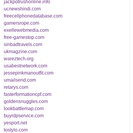
jackpotrushonline.info
ucnewshindi.com
freecellphonedatabase.com
gamersrope.com
exellewebmedia.com
free-gamestop.com
sinbadtravels.com
ukmagzine.com
wareztech.org
usabestnetwork.com
jessepinkmanoutfit.com
umailsend.com
retarys.com
fasterformationcpf.com
goldensnuggles.com
lookbattlemap.com
buyrdpservice.com
yesport.net
tostylo.com