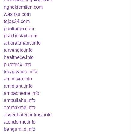
nghekiemtien.com
wasirku.com
tejas24.com
poolturbo.com
prachestait.com
artforafghans.info
airvendio.info
healthexe.info
puretecx.info
tecadvance.info
aminityio.info
amiolahu.info
ampacheme.info
ampullahu.info
aromaxme.info
asserthatecontrast.info
atenderme.info
bangumiio.info