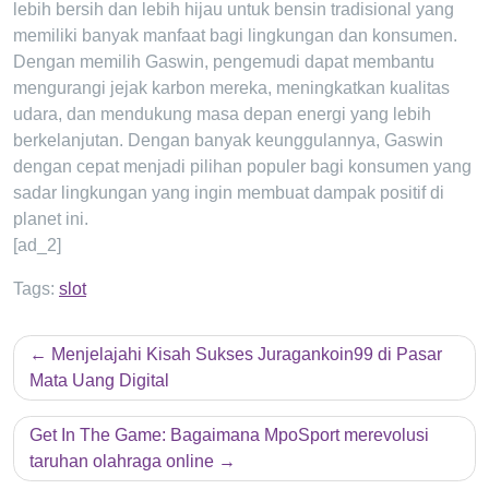
lebih bersih dan lebih hijau untuk bensin tradisional yang
memiliki banyak manfaat bagi lingkungan dan konsumen.
Dengan memilih Gaswin, pengemudi dapat membantu
mengurangi jejak karbon mereka, meningkatkan kualitas
udara, dan mendukung masa depan energi yang lebih
berkelanjutan. Dengan banyak keunggulannya, Gaswin
dengan cepat menjadi pilihan populer bagi konsumen yang
sadar lingkungan yang ingin membuat dampak positif di
planet ini.
[ad_2]
Tags:
slot
Post
Menjelajahi Kisah Sukses Juragankoin99 di Pasar
navigation
Mata Uang Digital
Get In The Game: Bagaimana MpoSport merevolusi
taruhan olahraga online