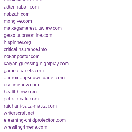
adtennaball.com
nabzah.com
mongive.com
matkagameresultsview.com
getsolutionsonline.com
hispinner.org
criticalinsurance.info
nokariposter.com
kalyan-guessing-nightplay.com
gameofpanels.com
androidappsdownloader.com
usetimenow.com
healthblow.com
gohelpmate.com
rajdhani-satta-matka.com
writerscraft.net
elearning-childprotection.com
wrestling4mena.com