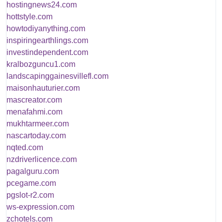
hostingnews24.com
hottstyle.com
howtodiyanything.com
inspiringearthlings.com
investindependent.com
kralbozguncu1.com
landscapinggainesvillefl.com
maisonhauturier.com
mascreator.com
menafahmi.com
mukhtarmeer.com
nascartoday.com
nqted.com
nzdriverlicence.com
pagalguru.com
pcegame.com
pgslot-r2.com
ws-expression.com
zchotels.com