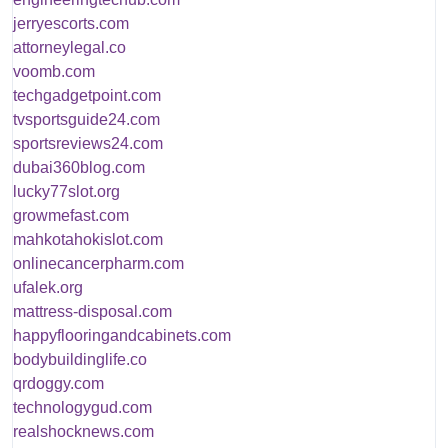
jerryescorts.com
attorneylegal.co
voomb.com
techgadgetpoint.com
tvsportsguide24.com
sportsreviews24.com
dubai360blog.com
lucky77slot.org
growmefast.com
mahkotahokislot.com
onlinecancerpharm.com
ufalek.org
mattress-disposal.com
happyflooringandcabinets.com
bodybuildinglife.co
qrdoggy.com
technologygud.com
realshocknews.com