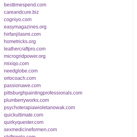
besttimespend.com
careandcure.biz
cogniyo.com
easymagazines.org
hirfanjilasmi.com
hometricks.org
leathercraftpro.com
microgridpower.org
mixiqo.com
needglobe.com
ortocoach.com
passionawe.com
pittsburghpaintingprofessionals.com
plumberryworks.com
psychoterapiawioletanowak.com
quickultimate.com
quirkyquester.com
sexmedicineformen.com
shiftripple.com