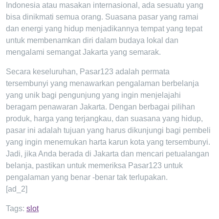
Indonesia atau masakan internasional, ada sesuatu yang
bisa dinikmati semua orang. Suasana pasar yang ramai
dan energi yang hidup menjadikannya tempat yang tepat
untuk membenamkan diri dalam budaya lokal dan
mengalami semangat Jakarta yang semarak.
Secara keseluruhan, Pasar123 adalah permata
tersembunyi yang menawarkan pengalaman berbelanja
yang unik bagi pengunjung yang ingin menjelajahi
beragam penawaran Jakarta. Dengan berbagai pilihan
produk, harga yang terjangkau, dan suasana yang hidup,
pasar ini adalah tujuan yang harus dikunjungi bagi pembeli
yang ingin menemukan harta karun kota yang tersembunyi.
Jadi, jika Anda berada di Jakarta dan mencari petualangan
belanja, pastikan untuk memeriksa Pasar123 untuk
pengalaman yang benar -benar tak terlupakan.
[ad_2]
Tags:
slot