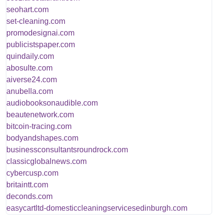
seohart.com
set-cleaning.com
promodesignai.com
publicistspaper.com
quindaily.com
abosulte.com
aiverse24.com
anubella.com
audiobooksonaudible.com
beautenetwork.com
bitcoin-tracing.com
bodyandshapes.com
businessconsultantsroundrock.com
classicglobalnews.com
cybercusp.com
britaintt.com
deconds.com
easycartltd-domesticcleaningservicesedinburgh.com