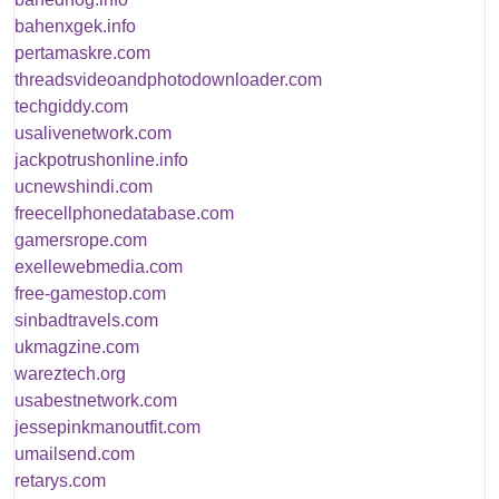
bahenxgek.info
pertamaskre.com
threadsvideoandphotodownloader.com
techgiddy.com
usalivenetwork.com
jackpotrushonline.info
ucnewshindi.com
freecellphonedatabase.com
gamersrope.com
exellewebmedia.com
free-gamestop.com
sinbadtravels.com
ukmagzine.com
wareztech.org
usabestnetwork.com
jessepinkmanoutfit.com
umailsend.com
retarys.com