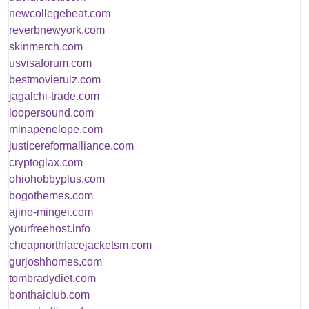
newcollegebeat.com
reverbnewyork.com
skinmerch.com
usvisaforum.com
bestmovierulz.com
jagalchi-trade.com
loopersound.com
minapenelope.com
justicereformalliance.com
cryptoglax.com
ohiohobbyplus.com
bogothemes.com
ajino-mingei.com
yourfreehost.info
cheapnorthfacejacketsm.com
gurjoshhomes.com
tombradydiet.com
bonthaiclub.com