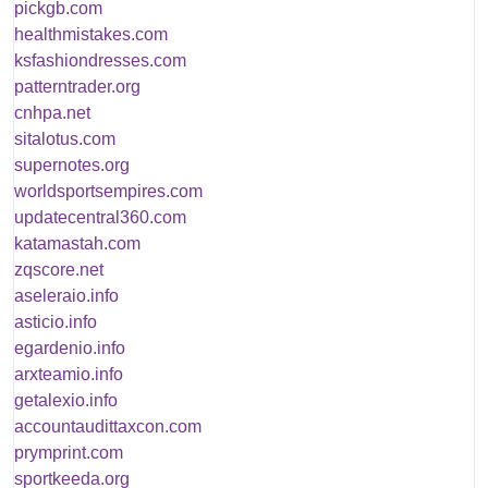
pickgb.com
healthmistakes.com
ksfashiondresses.com
patterntrader.org
cnhpa.net
sitalotus.com
supernotes.org
worldsportsempires.com
updatecentral360.com
katamastah.com
zqscore.net
aseleraio.info
asticio.info
egardenio.info
arxteamio.info
getalexio.info
accountaudittaxcon.com
prymprint.com
sportkeeda.org