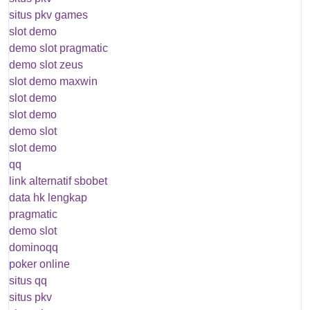
situs pkv games
slot demo
demo slot pragmatic
demo slot zeus
slot demo maxwin
slot demo
slot demo
demo slot
slot demo
qq
link alternatif sbobet
data hk lengkap
pragmatic
demo slot
dominoqq
poker online
situs qq
situs pkv