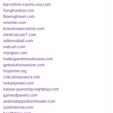
top-online-casino-usa.com
honghuidoor.com
flowingtravel.com
nineniki.com
brandiospecialists.com
medicalcare7.com
adtennaball.com
nabzah.com
mongive.com
matkagameresultsview.com
getsolutionsonline.com
hispinner.org
criticalinsurance.info
nokariposter.com
kalyan-guessing-nightplay.com
gameofpanels.com
androidappsdownloader.com
usetimenow.com