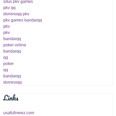
situs pkv games
pkv qq
dominoqq pkv
pkv games bandarqq
pkv
pkv
bandarqq
poker online
bandarqq
qq
poker
qq
bandarqq
dominoqq
Links
usafullnewz.com