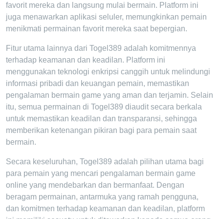
favorit mereka dan langsung mulai bermain. Platform ini
juga menawarkan aplikasi seluler, memungkinkan pemain
menikmati permainan favorit mereka saat bepergian.
Fitur utama lainnya dari Togel389 adalah komitmennya
terhadap keamanan dan keadilan. Platform ini
menggunakan teknologi enkripsi canggih untuk melindungi
informasi pribadi dan keuangan pemain, memastikan
pengalaman bermain game yang aman dan terjamin. Selain
itu, semua permainan di Togel389 diaudit secara berkala
untuk memastikan keadilan dan transparansi, sehingga
memberikan ketenangan pikiran bagi para pemain saat
bermain.
Secara keseluruhan, Togel389 adalah pilihan utama bagi
para pemain yang mencari pengalaman bermain game
online yang mendebarkan dan bermanfaat. Dengan
beragam permainan, antarmuka yang ramah pengguna,
dan komitmen terhadap keamanan dan keadilan, platform