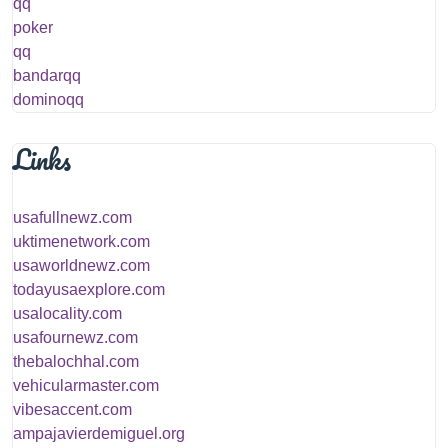
qq
poker
qq
bandarqq
dominoqq
Links
usafullnewz.com
uktimenetwork.com
usaworldnewz.com
todayusaexplore.com
usalocality.com
usafournewz.com
thebalochhal.com
vehicularmaster.com
vibesaccent.com
ampajavierdemiguel.org