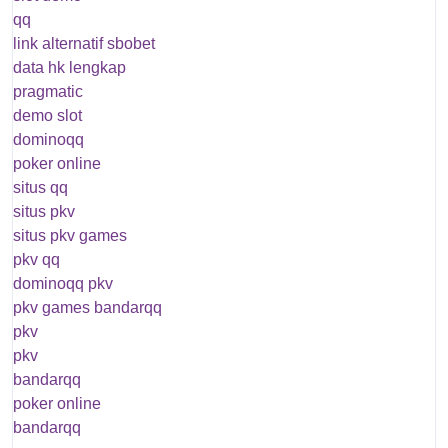
qq
link alternatif sbobet
data hk lengkap
pragmatic
demo slot
dominoqq
poker online
situs qq
situs pkv
situs pkv games
pkv qq
dominoqq pkv
pkv games bandarqq
pkv
pkv
bandarqq
poker online
bandarqq