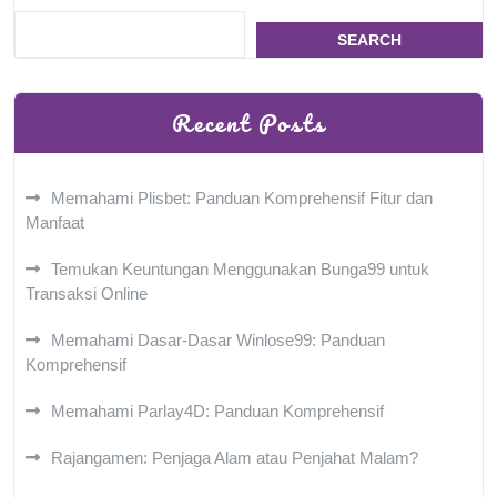
SEARCH
Recent Posts
Memahami Plisbet: Panduan Komprehensif Fitur dan
Manfaat
Temukan Keuntungan Menggunakan Bunga99 untuk
Transaksi Online
Memahami Dasar-Dasar Winlose99: Panduan
Komprehensif
Memahami Parlay4D: Panduan Komprehensif
Rajangamen: Penjaga Alam atau Penjahat Malam?