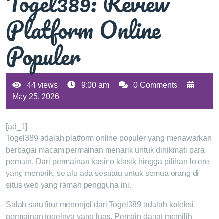
Togel389: Review
Platform Online
Populer
44 views
9:00 am
0 Comments
May 25, 2026
[ad_1]
Togel389 adalah platform online populer yang menawarkan
berbagai macam permainan menarik untuk dinikmati para
pemain. Dari permainan kasino klasik hingga pilihan lotere
yang menarik, selalu ada sesuatu untuk semua orang di
situs web yang ramah pengguna ini.
Salah satu fitur menonjol dari Togel389 adalah koleksi
permainan togelnya yang luas. Pemain dapat memilih