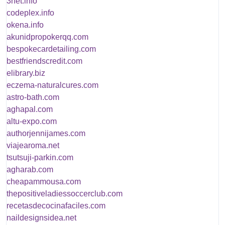
3net.info
codeplex.info
okena.info
akunidpropokerqq.com
bespokecardetailing.com
bestfriendscredit.com
elibrary.biz
eczema-naturalcures.com
astro-bath.com
aghapal.com
altu-expo.com
authorjennijames.com
viajearoma.net
tsutsuji-parkin.com
agharab.com
cheapammousa.com
thepositiveladiessoccerclub.com
recetasdecocinafaciles.com
naildesignsidea.net