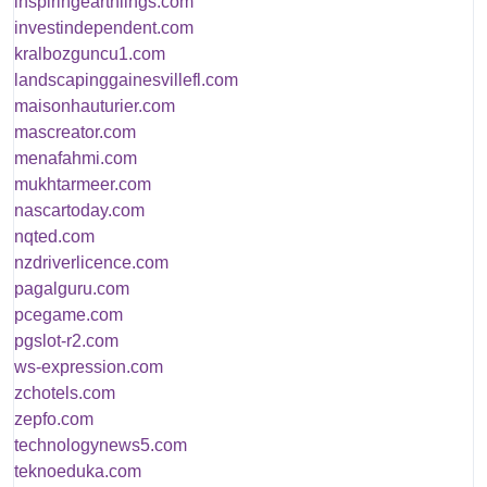
inspiringearthlings.com
investindependent.com
kralbozguncu1.com
landscapinggainesvillefl.com
maisonhauturier.com
mascreator.com
menafahmi.com
mukhtarmeer.com
nascartoday.com
nqted.com
nzdriverlicence.com
pagalguru.com
pcegame.com
pgslot-r2.com
ws-expression.com
zchotels.com
zepfo.com
technologynews5.com
teknoeduka.com