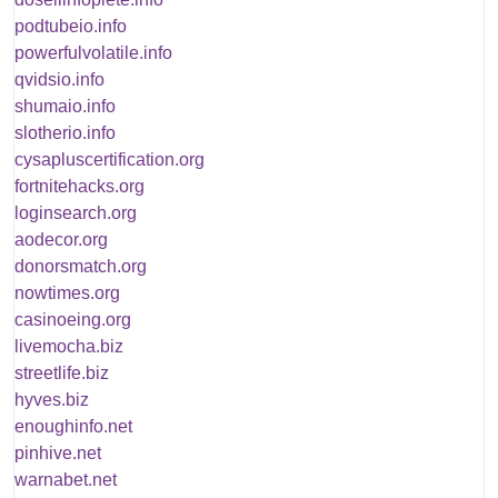
podtubeio.info
powerfulvolatile.info
qvidsio.info
shumaio.info
slotherio.info
cysapluscertification.org
fortnitehacks.org
loginsearch.org
aodecor.org
donorsmatch.org
nowtimes.org
casinoeing.org
livemocha.biz
streetlife.biz
hyves.biz
enoughinfo.net
pinhive.net
warnabet.net