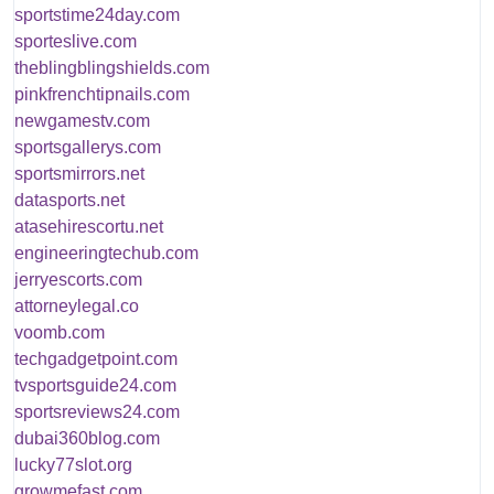
sportstime24day.com
sporteslive.com
theblingblingshields.com
pinkfrenchtipnails.com
newgamestv.com
sportsgallerys.com
sportsmirrors.net
datasports.net
atasehirescortu.net
engineeringtechub.com
jerryescorts.com
attorneylegal.co
voomb.com
techgadgetpoint.com
tvsportsguide24.com
sportsreviews24.com
dubai360blog.com
lucky77slot.org
growmefast.com