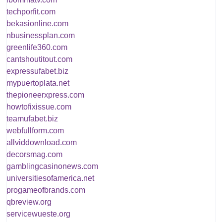
techporfit.com
bekasionline.com
nbusinessplan.com
greenlife360.com
cantshoutitout.com
expressufabet.biz
mypuertoplata.net
thepioneerxpress.com
howtofixissue.com
teamufabet.biz
webfullform.com
allviddownload.com
decorsmag.com
gamblingcasinonews.com
universitiesofamerica.net
progameofbrands.com
qbreview.org
servicewueste.org