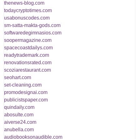
thenews-blog.com
todaycryptotimes.com
usabonuscodes.com
sm-satta-makta-gods.com
softwaredegimnasios.com
soopermagazine.com
spacecoastdailys.com
readytrademark.com
renovationsrated.com
scoziarestaurant.com
seohart.com
set-cleaning.com
promodesignai.com
publicistspaper.com
quindaily.com
abosulte.com
aiverse24.com
anubella.com
audiobooksonaudible.com