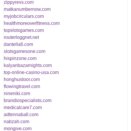
zippyrevs.com
matkanumbernow.com
myjobcirculars.com
healthmoreoverfitness.com
topslotxgames.com
routerloggnet.net
dantella6.com
slotsgamesone.com
hispinzone.com
kalyanbazarnights.com
top-online-casino-usa.com
honghuidoor.com
flowingtravel.com
nineniki.com
brandiospecialists.com
medicalcare7.com
adtennaball.com
nabzah.com
mongive.com