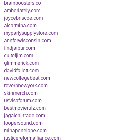
brainboosters.co
amberlately.com
joycebriscoe.com
aicarmina.com
mypartysupplystore.com
annforwisconsin.com
findjaipur.com
cultofjim.com
glimmerick.com
davidfollett.com
newcollegebeat.com
reverbnewyork.com
skinmerch.com
usvisaforum.com
bestmovierulz.com
jagalchi-trade.com
loopersound.com
minapenelope.com
justicereformalliance.com