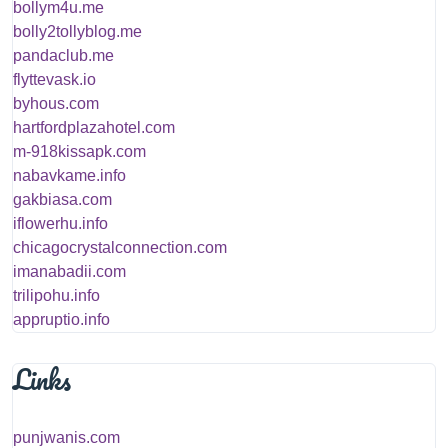
bollym4u.me
bolly2tollyblog.me
pandaclub.me
flyttevask.io
byhous.com
hartfordplazahotel.com
m-918kissapk.com
nabavkame.info
gakbiasa.com
iflowerhu.info
chicagocrystalconnection.com
imanabadii.com
trilipohu.info
appruptio.info
Links
punjwanis.com