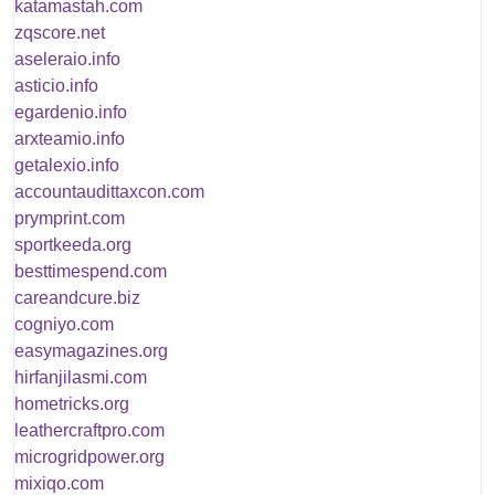
katamastah.com
zqscore.net
aseleraio.info
asticio.info
egardenio.info
arxteamio.info
getalexio.info
accountaudittaxcon.com
prymprint.com
sportkeeda.org
besttimespend.com
careandcure.biz
cogniyo.com
easymagazines.org
hirfanjilasmi.com
hometricks.org
leathercraftpro.com
microgridpower.org
mixiqo.com