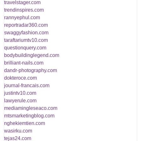
travelstager.com
trendinspires.com
rannyephul.com
reportradar360.com
swaggyfashion.com
taraftariumtv10.com
questionquery.com
bodybuildinglegend.com
brilliant-nails.com
dandr-photography.com
dokteroce.com
journal-francais.com
justintv10.com
lawyerule.com
mediamingleseaco.com
mtsmarketingblog.com
nghekiemtien.com
wasirku.com
tejas24.com