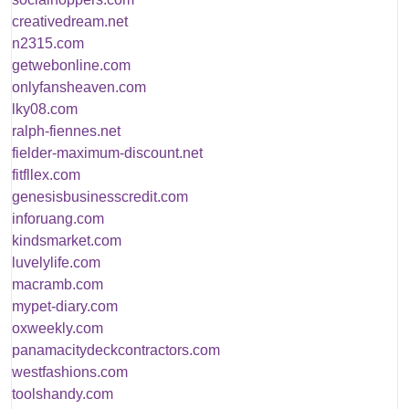
creativedream.net
n2315.com
getwebonline.com
onlyfansheaven.com
lky08.com
ralph-fiennes.net
fielder-maximum-discount.net
fitfllex.com
genesisbusinesscredit.com
inforuang.com
kindsmarket.com
luvelylife.com
macramb.com
mypet-diary.com
oxweekly.com
panamacitydeckcontractors.com
westfashions.com
toolshandy.com