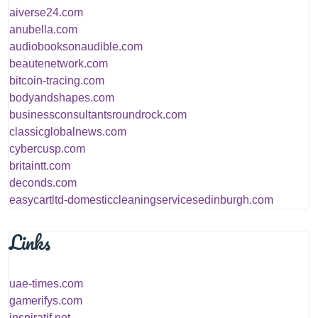
aiverse24.com
anubella.com
audiobooksonaudible.com
beautenetwork.com
bitcoin-tracing.com
bodyandshapes.com
businessconsultantsroundrock.com
classicglobalnews.com
cybercusp.com
britaintt.com
deconds.com
easycartltd-domesticcleaningservicesedinburgh.com
Links
uae-times.com
gamerifys.com
inspiratif.net