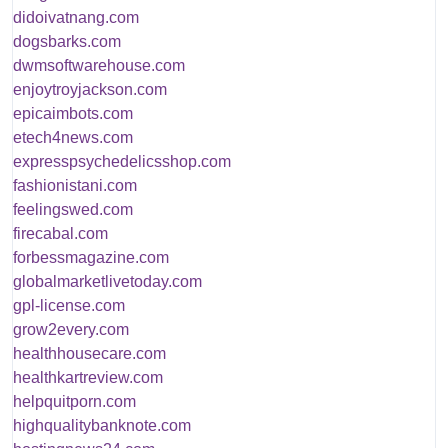
didoivatnang.com
dogsbarks.com
dwmsoftwarehouse.com
enjoytroyjackson.com
epicaimbots.com
etech4news.com
expresspsychedelicsshop.com
fashionistani.com
feelingswed.com
firecabal.com
forbessmagazine.com
globalmarketlivetoday.com
gpl-license.com
grow2every.com
healthhousecare.com
healthkartreview.com
helpquitporn.com
highqualitybanknote.com