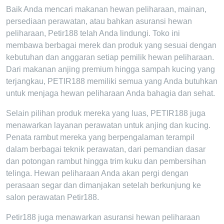
Baik Anda mencari makanan hewan peliharaan, mainan,
persediaan perawatan, atau bahkan asuransi hewan
peliharaan, Petir188 telah Anda lindungi. Toko ini
membawa berbagai merek dan produk yang sesuai dengan
kebutuhan dan anggaran setiap pemilik hewan peliharaan.
Dari makanan anjing premium hingga sampah kucing yang
terjangkau, PETIR188 memiliki semua yang Anda butuhkan
untuk menjaga hewan peliharaan Anda bahagia dan sehat.
Selain pilihan produk mereka yang luas, PETIR188 juga
menawarkan layanan perawatan untuk anjing dan kucing.
Penata rambut mereka yang berpengalaman terampil
dalam berbagai teknik perawatan, dari pemandian dasar
dan potongan rambut hingga trim kuku dan pembersihan
telinga. Hewan peliharaan Anda akan pergi dengan
perasaan segar dan dimanjakan setelah berkunjung ke
salon perawatan Petir188.
Petir188 juga menawarkan asuransi hewan peliharaan