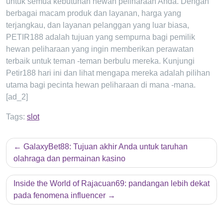
untuk semua kebutuhan hewan peliharaan Anda. Dengan
berbagai macam produk dan layanan, harga yang
terjangkau, dan layanan pelanggan yang luar biasa,
PETIR188 adalah tujuan yang sempurna bagi pemilik
hewan peliharaan yang ingin memberikan perawatan
terbaik untuk teman -teman berbulu mereka. Kunjungi
Petir188 hari ini dan lihat mengapa mereka adalah pilihan
utama bagi pecinta hewan peliharaan di mana -mana.
[ad_2]
Tags:
slot
Post
GalaxyBet88: Tujuan akhir Anda untuk taruhan
navigation
olahraga dan permainan kasino
Inside the World of Rajacuan69: pandangan lebih dekat
pada fenomena influencer