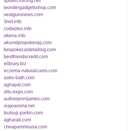
spiderclothing.net
wondergadgetsshop.com
seatgurunews.com
3net.info
codeplex.info
okena.info
akunidpropokerqq.com
bespokecardetailing.com
bestfriendscredit.com
elibrary.biz
eczema-naturalcures.com
astro-bath.com
aghapal.com
altu-expo.com
authorjennijames.com
viajearoma.net
tsutsuji-parkin.com
agharab.com
cheapammousa.com