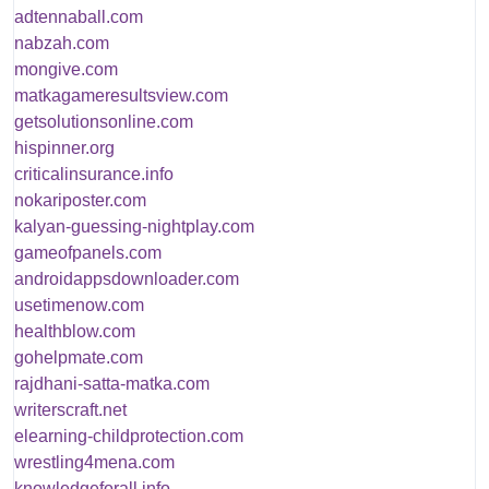
adtennaball.com
nabzah.com
mongive.com
matkagameresultsview.com
getsolutionsonline.com
hispinner.org
criticalinsurance.info
nokariposter.com
kalyan-guessing-nightplay.com
gameofpanels.com
androidappsdownloader.com
usetimenow.com
healthblow.com
gohelpmate.com
rajdhani-satta-matka.com
writerscraft.net
elearning-childprotection.com
wrestling4mena.com
knowledgeforall.info