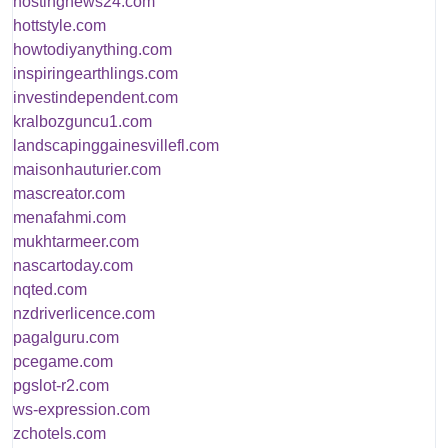
hostingnews24.com
hottstyle.com
howtodiyanything.com
inspiringearthlings.com
investindependent.com
kralbozguncu1.com
landscapinggainesvillefl.com
maisonhauturier.com
mascreator.com
menafahmi.com
mukhtarmeer.com
nascartoday.com
nqted.com
nzdriverlicence.com
pagalguru.com
pcegame.com
pgslot-r2.com
ws-expression.com
zchotels.com