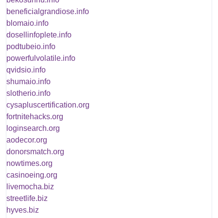
beneficialgrandiose.info
blomaio.info
dosellinfoplete.info
podtubeio.info
powerfulvolatile.info
qvidsio.info
shumaio.info
slotherio.info
cysapluscertification.org
fortnitehacks.org
loginsearch.org
aodecor.org
donorsmatch.org
nowtimes.org
casinoeing.org
livemocha.biz
streetlife.biz
hyves.biz