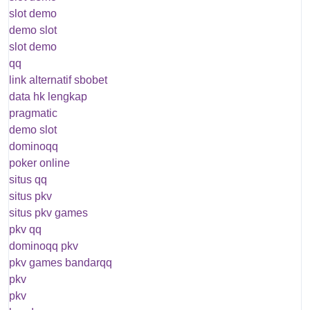
slot demo
demo slot
slot demo
qq
link alternatif sbobet
data hk lengkap
pragmatic
demo slot
dominoqq
poker online
situs qq
situs pkv
situs pkv games
pkv qq
dominoqq pkv
pkv games bandarqq
pkv
pkv