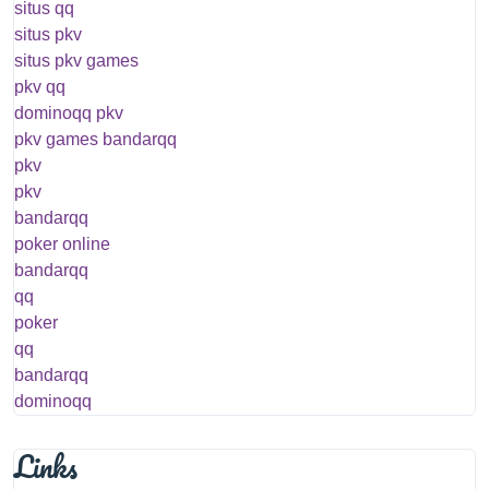
situs qq
situs pkv
situs pkv games
pkv qq
dominoqq pkv
pkv games bandarqq
pkv
pkv
bandarqq
poker online
bandarqq
qq
poker
qq
bandarqq
dominoqq
Links