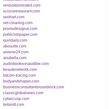
renovationsrated.com
scoziarestaurant.com
seohart.com
set-cleaning.com
promodesignai.com
publicistspaper.com
quindaily.com
abosulte.com
aiverse24.com
anubella.com
audiobooksonaudible.com
beautenetwork.com
bitcoin-tracing.com
bodyandshapes.com
businessconsultantsroundrock.com
classicglobalnews.com
cybercusp.com
britaintt.com