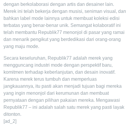
dengan berkolaborasi dengan artis dan desainer lain.
Merek ini telah bekerja dengan musisi, seniman visual, dan
bahkan label mode lainnya untuk membuat koleksi edisi
terbatas yang benar-benar unik. Semangat kolaboratif ini
telah membantu Republik77 menonjol di pasar yang ramai
dan menarik pengikut yang berdedikasi dari orang-orang
yang maju mode.
Secara keseluruhan, Republik77 adalah merek yang
mengguncang industri mode dengan perspektif baru,
komitmen terhadap keberlanjutan, dan desain inovatif.
Karena merek terus tumbuh dan memperluas
jangkauannya, itu pasti akan menjadi tujuan bagi mereka
yang ingin menonjol dari kerumunan dan membuat
pernyataan dengan pilihan pakaian mereka. Mengawasi
Republik77 – ini adalah salah satu merek yang pasti layak
ditonton.
[ad_2]