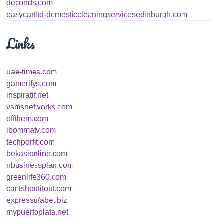
deconds.com
easycartltd-domesticcleaningservicesedinburgh.com
Links
uae-times.com
gamerifys.com
inspiratif.net
vsmsnetworks.com
offthem.com
ibommatv.com
techporfit.com
bekasionline.com
nbusinessplan.com
greenlife360.com
cantshoutitout.com
expressufabet.biz
mypuertoplata.net