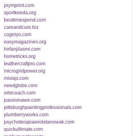
prymprint.com
sportkeeda.org
besttimespend.com
careandcure.biz
cogniyo.com
easymagazines.org
hirfanjilasmi.com
hometricks.org
leathercraftpro.com
microgridpower.org
mixiqo.com
needglobe.com
ortocoach.com
passionawe.com
pittsburghpaintingprofessionals.com
plumberryworks.com
psychoterapiawioletanowak.com
quickultimate.com