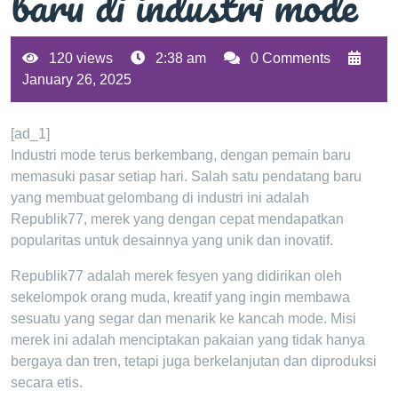
baru di industri mode
120 views
2:38 am
0 Comments
January 26, 2025
[ad_1]
Industri mode terus berkembang, dengan pemain baru
memasuki pasar setiap hari. Salah satu pendatang baru
yang membuat gelombang di industri ini adalah
Republik77, merek yang dengan cepat mendapatkan
popularitas untuk desainnya yang unik dan inovatif.
Republik77 adalah merek fesyen yang didirikan oleh
sekelompok orang muda, kreatif yang ingin membawa
sesuatu yang segar dan menarik ke kancah mode. Misi
merek ini adalah menciptakan pakaian yang tidak hanya
bergaya dan tren, tetapi juga berkelanjutan dan diproduksi
secara etis.