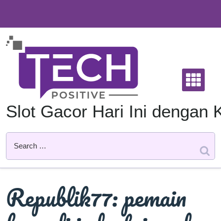
Skip
to
content
Slot Gacor Hari Ini denga
Republik77: pemain