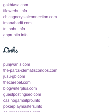
gakbiasa.com
iflowerhu.info
chicagocrystalconnection.com
imanabadii.com
trilipohu.info
appruptio.info
Links
punjwanis.com
the-parcs-clematiscondos.com
jusu-gb.com
thecarepet.com
blogwriterplus.com
guestpostingseo.com
casinogambitpro.info
pokerplaymasters.info