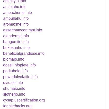
aminityio.info
amiolahu.info
ampacheme.info
ampullahu.info
aromaxme.info
asserthatecontrast.info
atenderme.info
bangumiio.info
bekosunhu.info
beneficialgrandiose.info
blomaio.info
dosellinfoplete.info
podtubeio.info
powerfulvolatile.info
qvidsio.info
shumaio.info
slotherio.info
cysapluscertification.org
fortnitehacks.org