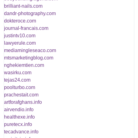
brilliant-nails.com
dandr-photography.com
dokteroce.com
journal-francais.com
justintv10.com
lawyerule.com
mediamingleseaco.com
mtsmarketingblog.com
nghekiemtien.com
wasirku.com
tejas24.com
poolturbo.com
prachestait.com
artforafghans.info
airvendio.info
healthexe.info
puretecx.info
tecadvance.info