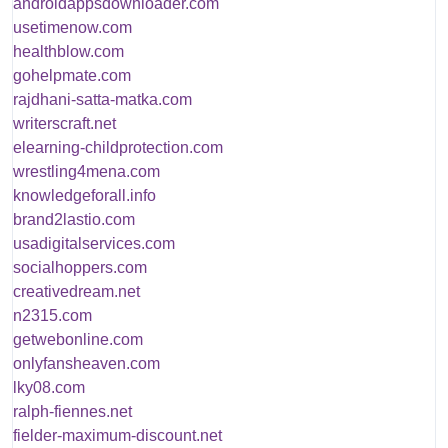
androidappsdownloader.com
usetimenow.com
healthblow.com
gohelpmate.com
rajdhani-satta-matka.com
writerscraft.net
elearning-childprotection.com
wrestling4mena.com
knowledgeforall.info
brand2lastio.com
usadigitalservices.com
socialhoppers.com
creativedream.net
n2315.com
getwebonline.com
onlyfansheaven.com
lky08.com
ralph-fiennes.net
fielder-maximum-discount.net