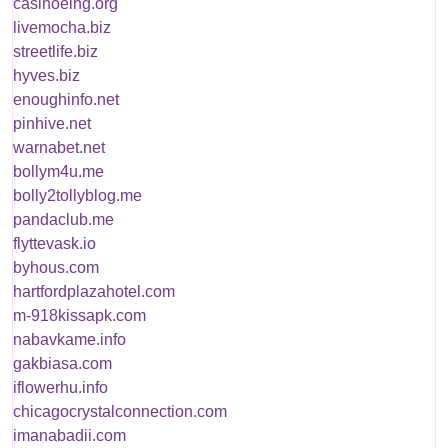
casinoeing.org
livemocha.biz
streetlife.biz
hyves.biz
enoughinfo.net
pinhive.net
warnabet.net
bollym4u.me
bolly2tollyblog.me
pandaclub.me
flyttevask.io
byhous.com
hartfordplazahotel.com
m-918kissapk.com
nabavkame.info
gakbiasa.com
iflowerhu.info
chicagocrystalconnection.com
imanabadii.com