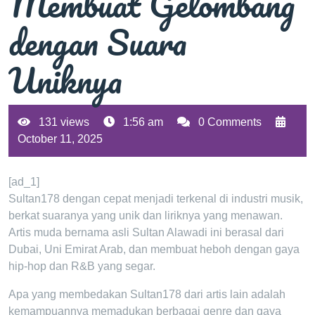
Membuat Gelombang
dengan Suara
Uniknya
131 views
1:56 am
0 Comments
October 11, 2025
[ad_1]
Sultan178 dengan cepat menjadi terkenal di industri musik,
berkat suaranya yang unik dan liriknya yang menawan.
Artis muda bernama asli Sultan Alawadi ini berasal dari
Dubai, Uni Emirat Arab, dan membuat heboh dengan gaya
hip-hop dan R&B yang segar.
Apa yang membedakan Sultan178 dari artis lain adalah
kemampuannya memadukan berbagai genre dan gaya