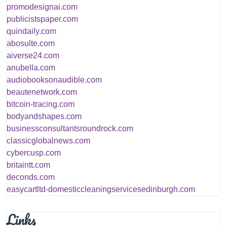
promodesignai.com
publicistspaper.com
quindaily.com
abosulte.com
aiverse24.com
anubella.com
audiobooksonaudible.com
beautenetwork.com
bitcoin-tracing.com
bodyandshapes.com
businessconsultantsroundrock.com
classicglobalnews.com
cybercusp.com
britaintt.com
deconds.com
easycartltd-domesticcleaningservicesedinburgh.com
Links