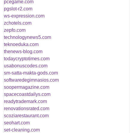
pcegame.com
pgslot-r2.com
ws-expression.com
zchotels.com
zepfo.com
technologynews5.com
teknoeduka.com
thenews-blog.com
todaycryptotimes.com
usabonuscodes.com
sm-satta-makta-gods.com
softwaredegimnasios.com
soopermagazine.com
spacecoastdailys.com
readytrademark.com
renovationsrated.com
scoziarestaurant.com
seohart.com
set-cleaning.com