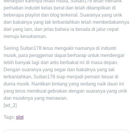
Meskipun karirnya relatif muda, Sultan178 telah menarik
perhatian industri kelas berat dan telah ditampilkan di
beberapa playlist dan blog terkenal. Suaranya yang unik
dan bakatnya yang tak terbantahkan telah membedakannya
dari yang lain, dan jelas bahwa ia berada di jalur cepat
menuju kesuksesan.
Seiring Sultan178 terus mengukir namanya di industri
musik, para penggemar dapat berharap untuk mendengar
lebih banyak lagi dari artis berbakat ini di masa depan.
Dengan suaranya yang segar dan bakatnya yang tak
terbantahkan, Sultan178 siap menjadi pemain besar di
dunia musik. Nantikan bintang yang sedang naik daun ini
yang terus membuat gebrakan dengan suaranya yang unik
dan musiknya yang menawan.
[ad_2]
Tags:
slot