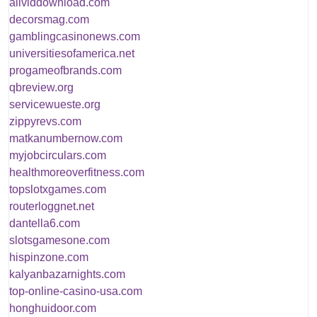
allviddownload.com
decorsmag.com
gamblingcasinonews.com
universitiesofamerica.net
progameofbrands.com
qbreview.org
servicewueste.org
zippyrevs.com
matkanumbernow.com
myjobcirculars.com
healthmoreoverfitness.com
topslotxgames.com
routerloggnet.net
dantella6.com
slotsgamesone.com
hispinzone.com
kalyanbazarnights.com
top-online-casino-usa.com
honghuidoor.com