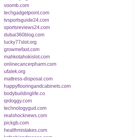
voomb.com
techgadgetpoint.com
tvsportsguide24.com
sportsreviews24.com
dubai360blog.com
lucky77slot.org
growmefast.com
mahkotahokislot.com
onlinecancerpharm.com
ufalek.org
mattress-disposal.com
happyflooringandcabinets.com
bodybuildinglife.co
qrdoggy.com
technologygud.com
realshocknews.com
pickgb.com
healthmistakes.com