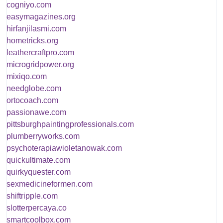
cogniyo.com
easymagazines.org
hirfanjilasmi.com
hometricks.org
leathercraftpro.com
microgridpower.org
mixiqo.com
needglobe.com
ortocoach.com
passionawe.com
pittsburghpaintingprofessionals.com
plumberryworks.com
psychoterapiawioletanowak.com
quickultimate.com
quirkyquester.com
sexmedicineformen.com
shiftripple.com
slotterpercaya.co
smartcoolbox.com