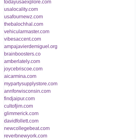
todayusaexplore.com
usalocality.com
usafournewz.com
thebalochhal.com
vehicularmaster.com
vibesaccent.com
ampajavierdemiguel.org
brainboosters.co
amberlately.com
joycebriscoe.com
aicarmina.com
mypartysupplystore.com
annforwisconsin.com
findjaipur.com
cultofjim.com
glimmerick.com
davidfollett.com
newcollegebeat.com
reverbnewyork.com