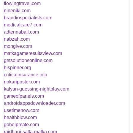
flowingtravel.com
nineniki.com
brandiospecialists.com
medicalcare7.com
adtennaball.com
nabzah.com
mongive.com
matkagameresultsview.com
getsolutionsonline.com
hispinner.org
criticalinsurance.info
nokariposter.com
kalyan-guessing-nightplay.com
gameofpanels.com
androidappsdownloader.com
usetimenow.com
healthblow.com
gohelpmate.com
rajdhani-satta-matka.com