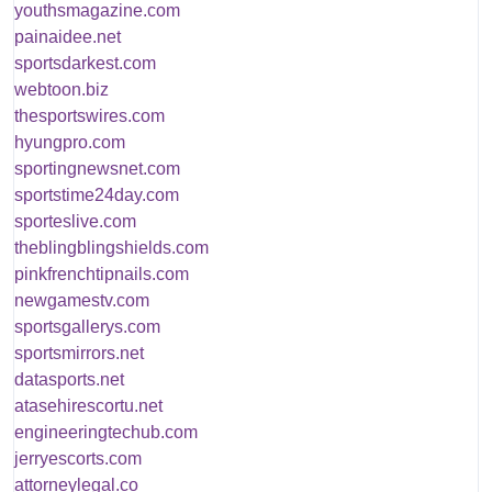
youthsmagazine.com
painaidee.net
sportsdarkest.com
webtoon.biz
thesportswires.com
hyungpro.com
sportingnewsnet.com
sportstime24day.com
sporteslive.com
theblingblingshields.com
pinkfrenchtipnails.com
newgamestv.com
sportsgallerys.com
sportsmirrors.net
datasports.net
atasehirescortu.net
engineeringtechub.com
jerryescorts.com
attorneylegal.co