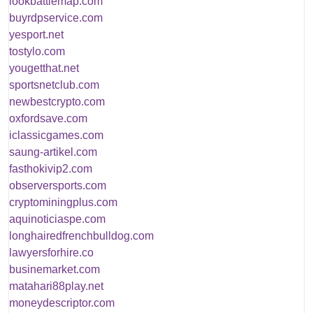
lookbattlemap.com
buyrdpservice.com
yesport.net
tostylo.com
yougetthat.net
sportsnetclub.com
newbestcrypto.com
oxfordsave.com
iclassicgames.com
saung-artikel.com
fasthokivip2.com
observersports.com
cryptominingplus.com
aquinoticiaspe.com
longhairedfrenchbulldog.com
lawyersforhire.co
businemarket.com
matahari88play.net
moneydescriptor.com