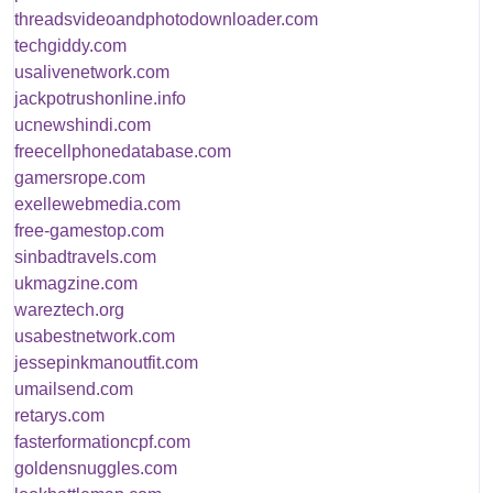
threadsvideoandphotodownloader.com
techgiddy.com
usalivenetwork.com
jackpotrushonline.info
ucnewshindi.com
freecellphonedatabase.com
gamersrope.com
exellewebmedia.com
free-gamestop.com
sinbadtravels.com
ukmagzine.com
wareztech.org
usabestnetwork.com
jessepinkmanoutfit.com
umailsend.com
retarys.com
fasterformationcpf.com
goldensnuggles.com