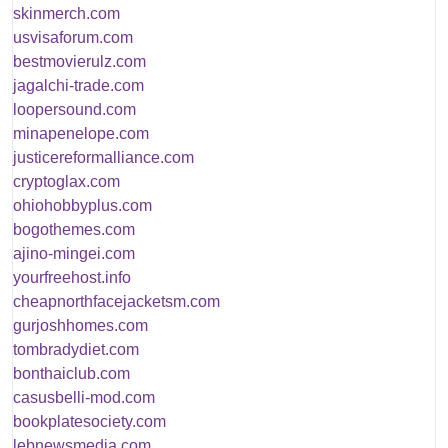
skinmerch.com
usvisaforum.com
bestmovierulz.com
jagalchi-trade.com
loopersound.com
minapenelope.com
justicereformalliance.com
cryptoglax.com
ohiohobbyplus.com
bogothemes.com
ajino-mingei.com
yourfreehost.info
cheapnorthfacejacketsm.com
gurjoshhomes.com
tombradydiet.com
bonthaiclub.com
casusbelli-mod.com
bookplatesociety.com
lebnewsmedia.com