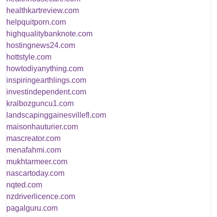
healthkartreview.com
helpquitporn.com
highqualitybanknote.com
hostingnews24.com
hottstyle.com
howtodiyanything.com
inspiringearthlings.com
investindependent.com
kralbozguncu1.com
landscapinggainesvillefl.com
maisonhauturier.com
mascreator.com
menafahmi.com
mukhtarmeer.com
nascartoday.com
nqted.com
nzdriverlicence.com
pagalguru.com