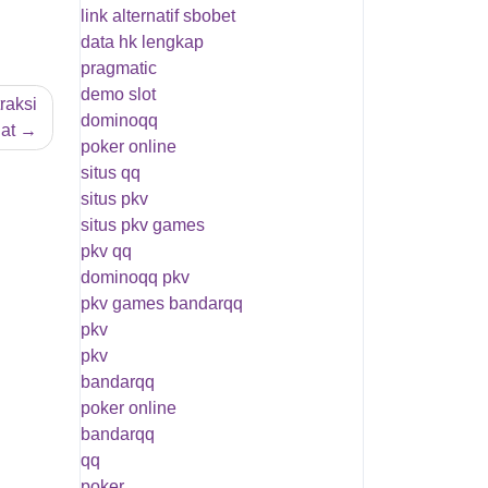
link alternatif sbobet
data hk lengkap
pragmatic
demo slot
raksi
dominoqq
at
poker online
situs qq
situs pkv
situs pkv games
pkv qq
dominoqq pkv
pkv games bandarqq
pkv
pkv
bandarqq
poker online
bandarqq
qq
poker