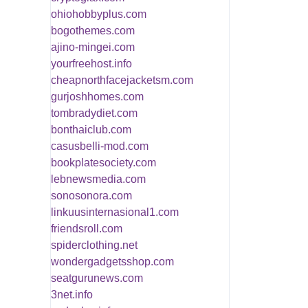
ohiohobbyplus.com
bogothemes.com
ajino-mingei.com
yourfreehost.info
cheapnorthfacejacketsm.com
gurjoshhomes.com
tombradydiet.com
bonthaiclub.com
casusbelli-mod.com
bookplatesociety.com
lebnewsmedia.com
sonosonora.com
linkuusinternasional1.com
friendsroll.com
spiderclothing.net
wondergadgetsshop.com
seatgurunews.com
3net.info