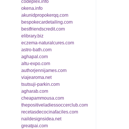
codeplex.info
okena.info
akunidpropokerqq.com
bespokecardetailing.com
bestfriendscredit.com
elibrary.biz
eczema-naturalcures.com
astro-bath.com
aghapal.com
altu-expo.com
authorjennijames.com
viajearoma.net
tsutsuji-parkin.com
agharab.com
cheapammousa.com
thepositiveladiessoccerclub.com
recetasdecocinafaciles.com
naildesignsidea.net
greatpai.com