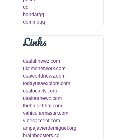
qq
bandarqq
dominoqq
Links
usafullnewz.com
uktimenetwork.com
usaworldnewz.com
todayusaexplore.com
usalocality.com
usafournewz.com
thebalochhal.com
vehicularmaster.com
vibesaccent.com
ampajavierdemiguel.org
brainboosters.co