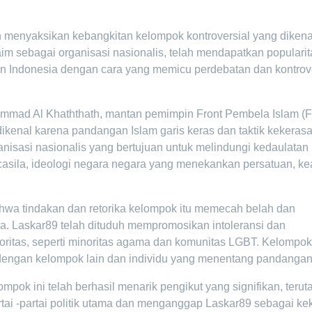
ah menyaksikan kebangkitan kelompok kontroversial yang dikena
im sebagai organisasi nasionalis, telah mendapatkan populari
n Indonesia dengan cara yang memicu perdebatan dan kontrov
ammad Al Khaththath, mantan pemimpin Front Pembela Islam (F
dikenal karena pandangan Islam garis keras dan taktik kekerasa
isasi nasionalis yang bertujuan untuk melindungi kedaulatan
casila, ideologi negara negara yang menekankan persatuan, ke
hwa tindakan dan retorika kelompok itu memecah belah dan
ia. Laskar89 telah dituduh mempromosikan intoleransi dan
oritas, seperti minoritas agama dan komunitas LGBT. Kelompok 
n dengan kelompok lain dan individu yang menentang pandanga
ompok ini telah berhasil menarik pengikut yang signifikan, terut
i -partai politik utama dan menganggap Laskar89 sebagai ke