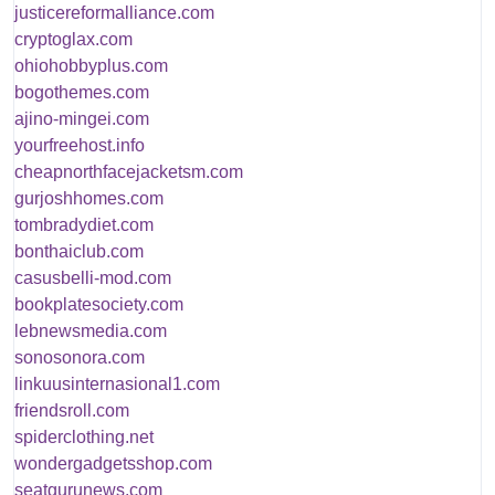
justicereformalliance.com
cryptoglax.com
ohiohobbyplus.com
bogothemes.com
ajino-mingei.com
yourfreehost.info
cheapnorthfacejacketsm.com
gurjoshhomes.com
tombradydiet.com
bonthaiclub.com
casusbelli-mod.com
bookplatesociety.com
lebnewsmedia.com
sonosonora.com
linkuusinternasional1.com
friendsroll.com
spiderclothing.net
wondergadgetsshop.com
seatgurunews.com