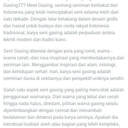
Gasing77? Meet Gasing, seorang seniman berbakat dari
Indonesia yang telah menciptakan seni selama lebih dari
satu dekade. Dengan latar belakang dalam desain grafis
dan hasrat untuk budaya dan cerita rakyat Indonesia
tradisional, karya seni gasing adalah perpaduan antara
teknik modern dan tradisi kuno.
Seni Gasing ditandai dengan pola yang rumit, warna -
warna cerah, dan rasa imajinasi yang membedakannya dari
seniman lain. Menggambar inspirasi dari alam, mitologi,
dan kehidupan sehari -hari, karya seni gasing adalah
cerminan dunia di sekitarnya dan perspektif uniknya sendiri.
Salah satu aspek seni gasing yang paling mencolok adalah
penggunaan warnanya. Dari warna yang tebal dan cerah
hingga nada halus, diredam, pilihan warna gasing selalu
dipertimbangkan dengan cermat dan menambah
kedalaman dan dimensi pada karya seninya. Apakah dia
membuat ilustrasi aneh atau bagian yang lebih kompleks,