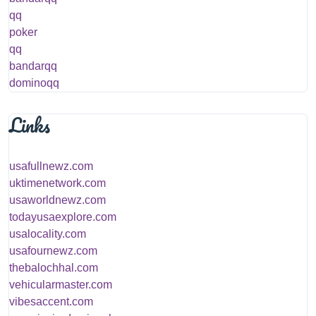
qq
poker
qq
bandarqq
dominoqq
Links
usafullnewz.com
uktimenetwork.com
usaworldnewz.com
todayusaexplore.com
usalocality.com
usafournewz.com
thebalochhal.com
vehicularmaster.com
vibesaccent.com