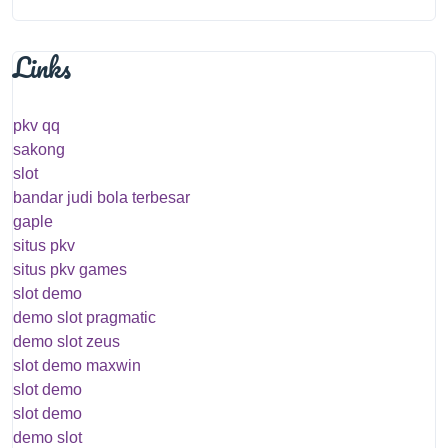
Links
pkv qq
sakong
slot
bandar judi bola terbesar
gaple
situs pkv
situs pkv games
slot demo
demo slot pragmatic
demo slot zeus
slot demo maxwin
slot demo
slot demo
demo slot