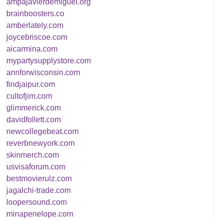
ampajavierdemiguel.org
brainboosters.co
amberlately.com
joycebriscoe.com
aicarmina.com
mypartysupplystore.com
annforwisconsin.com
findjaipur.com
cultofjim.com
glimmerick.com
davidfollett.com
newcollegebeat.com
reverbnewyork.com
skinmerch.com
usvisaforum.com
bestmovierulz.com
jagalchi-trade.com
loopersound.com
minapenelope.com