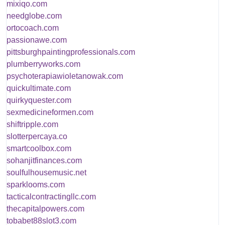
mixiqo.com
needglobe.com
ortocoach.com
passionawe.com
pittsburghpaintingprofessionals.com
plumberryworks.com
psychoterapiawioletanowak.com
quickultimate.com
quirkyquester.com
sexmedicineformen.com
shiftripple.com
slotterpercaya.co
smartcoolbox.com
sohanjitfinances.com
soulfulhousemusic.net
sparklooms.com
tacticalcontractingllc.com
thecapitalpowers.com
tobabet88slot3.com