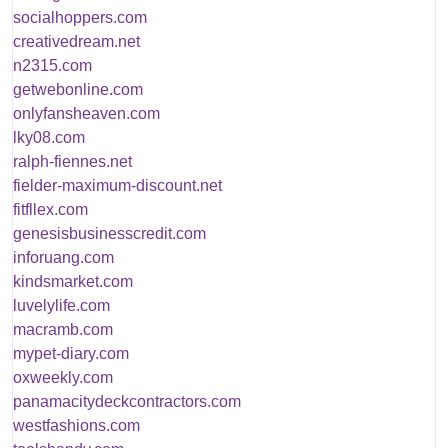
socialhoppers.com
creativedream.net
n2315.com
getwebonline.com
onlyfansheaven.com
lky08.com
ralph-fiennes.net
fielder-maximum-discount.net
fitfllex.com
genesisbusinesscredit.com
inforuang.com
kindsmarket.com
luvelylife.com
macramb.com
mypet-diary.com
oxweekly.com
panamacitydeckcontractors.com
westfashions.com