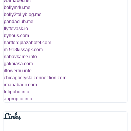
warnabet.net
bollym4u.me
bolly2tollyblog.me
pandaclub.me
flyttevask.io
byhous.com
hartfordplazahotel.com
m-918kissapk.com
nabavkame.info
gakbiasa.com
iflowerhu.info
chicagocrystalconnection.com
imanabadii.com
trilipohu.info
appruptio.info
Links