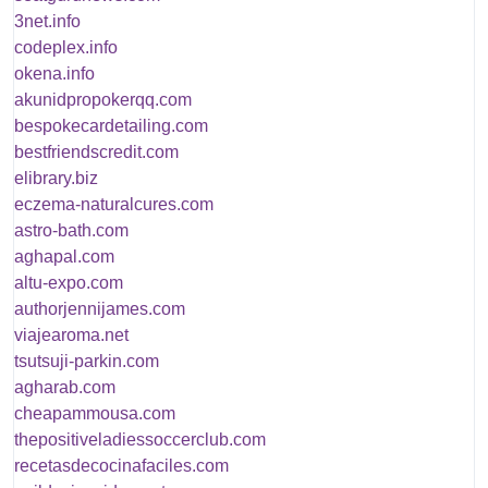
3net.info
codeplex.info
okena.info
akunidpropokerqq.com
bespokecardetailing.com
bestfriendscredit.com
elibrary.biz
eczema-naturalcures.com
astro-bath.com
aghapal.com
altu-expo.com
authorjennijames.com
viajearoma.net
tsutsuji-parkin.com
agharab.com
cheapammousa.com
thepositiveladiessoccerclub.com
recetasdecocinafaciles.com