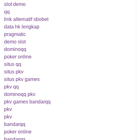
slot demo
qq
link alternatif sbobet
data hk lengkap
pragmatic
demo slot
dominoqq
poker online
situs qq
situs pkv
situs pkv games
pkv qq
dominoqq pkv
pkv games bandarqq
pkv
pkv
bandarqq
poker online
bandarqq