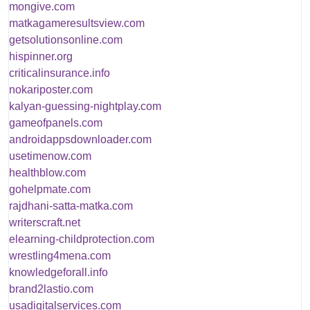
mongive.com
matkagameresultsview.com
getsolutionsonline.com
hispinner.org
criticalinsurance.info
nokariposter.com
kalyan-guessing-nightplay.com
gameofpanels.com
androidappsdownloader.com
usetimenow.com
healthblow.com
gohelpmate.com
rajdhani-satta-matka.com
writerscraft.net
elearning-childprotection.com
wrestling4mena.com
knowledgeforall.info
brand2lastio.com
usadigitalservices.com