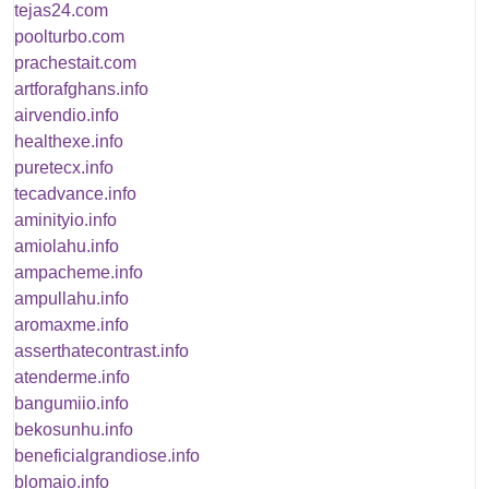
tejas24.com
poolturbo.com
prachestait.com
artforafghans.info
airvendio.info
healthexe.info
puretecx.info
tecadvance.info
aminityio.info
amiolahu.info
ampacheme.info
ampullahu.info
aromaxme.info
asserthatecontrast.info
atenderme.info
bangumiio.info
bekosunhu.info
beneficialgrandiose.info
blomaio.info