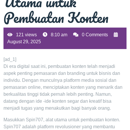
Utama untuk
Pembuatan Konten
121 views
8:10 am
0 Comments
August 29, 2025
[ad_1]
Di era digital saat ini, pembuatan konten telah menjadi
aspek penting pemasaran dan branding untuk bisnis dan
individu. Dengan munculnya platform media sosial dan
pemasaran online, menciptakan konten yang menarik dan
berkualitas tinggi tidak pernah lebih penting. Namun,
datang dengan ide -ide konten segar dan kreatif bisa
menjadi tugas yang menakutkan bagi banyak orang.
Masukkan Spin707, alat utama untuk pembuatan konten.
Spin707 adalah platform revolusioner yang membantu