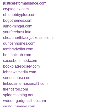
justicereformalliance.com
cryptoglax.com
ohiohobbyplus.com
bogothemes.com
ajino-mingei.com
yourfreehost.info
cheapnorthfacejacketsm.com
gurjoshhomes.com
tombradydiet.com
bonthaiclub.com
casusbelli-mod.com
bookplatesociety.com
lebnewsmedia.com
sonosonora.com
linkuusinternasional1.com
friendsroll.com
spiderclothing.net
wondergadgetsshop.com
seatgurunews.com