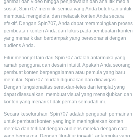
gambar dan video hingga penjadwalan dan analitik media
sosial, Spin707 memiliki semua yang Anda butuhkan untuk
membuat, mengelola, dan melacak konten Anda secara
efektif. Dengan Spin707, Anda dapat merampingkan proses
pembuatan konten Anda dan fokus pada pembuatan konten
yang menarik dan berdampak yang beresonansi dengan
audiens Anda.
Fitur menonjol lain dari Spin707 adalah antarmuka yang
ramah pengguna dan desain intuitif. Apakah Anda seorang
pembuat konten berpengalaman atau pemula yang baru
memulai, Spin707 mudah digunakan dan dinavigasi.
Dengan fungsionalitas seret-dan-tetes dan templat yang
dapat disesuaikan, membuat visual yang menakjubkan dan
konten yang menarik tidak pernah semudah ini.
Secara keseluruhan, Spin707 adalah pengubah permainan
untuk pembuat konten yang ingin meningkatkan konten
mereka dan terlibat dengan audiens mereka dengan cara
yang bermakna. Dengan fitur-fitur inovatif, antarmuka yang