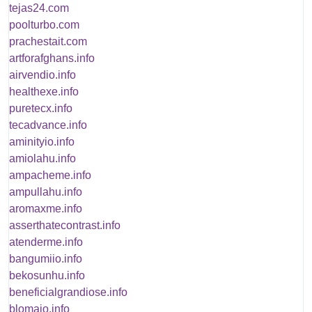
tejas24.com
poolturbo.com
prachestait.com
artforafghans.info
airvendio.info
healthexe.info
puretecx.info
tecadvance.info
aminityio.info
amiolahu.info
ampacheme.info
ampullahu.info
aromaxme.info
asserthatecontrast.info
atenderme.info
bangumiio.info
bekosunhu.info
beneficialgrandiose.info
blomaio.info