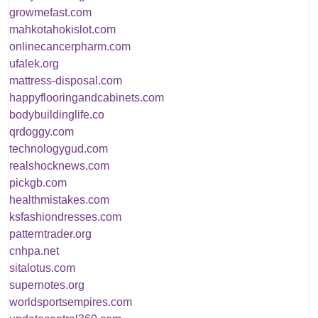
growmefast.com
mahkotahokislot.com
onlinecancerpharm.com
ufalek.org
mattress-disposal.com
happyflooringandcabinets.com
bodybuildinglife.co
qrdoggy.com
technologygud.com
realshocknews.com
pickgb.com
healthmistakes.com
ksfashiondresses.com
patterntrader.org
cnhpa.net
sitalotus.com
supernotes.org
worldsportsempires.com