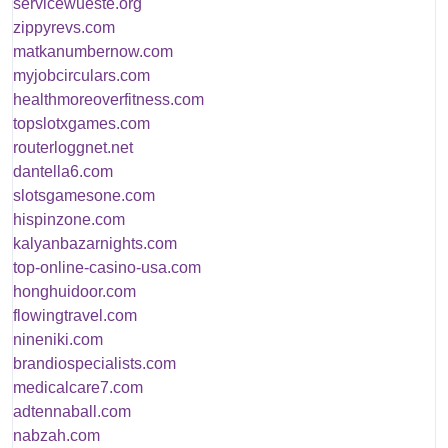
servicewueste.org
zippyrevs.com
matkanumbernow.com
myjobcirculars.com
healthmoreoverfitness.com
topslotxgames.com
routerloggnet.net
dantella6.com
slotsgamesone.com
hispinzone.com
kalyanbazarnights.com
top-online-casino-usa.com
honghuidoor.com
flowingtravel.com
nineniki.com
brandiospecialists.com
medicalcare7.com
adtennaball.com
nabzah.com