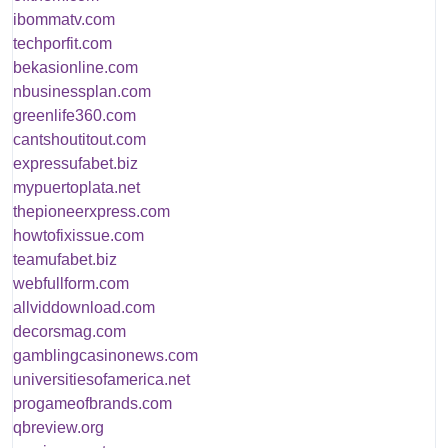
ibommatv.com
techporfit.com
bekasionline.com
nbusinessplan.com
greenlife360.com
cantshoutitout.com
expressufabet.biz
mypuertoplata.net
thepioneerxpress.com
howtofixissue.com
teamufabet.biz
webfullform.com
allviddownload.com
decorsmag.com
gamblingcasinonews.com
universitiesofamerica.net
progameofbrands.com
qbreview.org