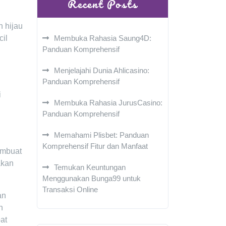
Recent Posts
n hijau
cil
Membuka Rahasia Saung4D:
Panduan Komprehensif
Menjelajahi Dunia Ahlicasino:
Panduan Komprehensif
i
Membuka Rahasia JurusCasino:
Panduan Komprehensif
Memahami Plisbet: Panduan
Komprehensif Fitur dan Manfaat
embuat
akan
Temukan Keuntungan
Menggunakan Bunga99 untuk
Transaksi Online
an
n
at