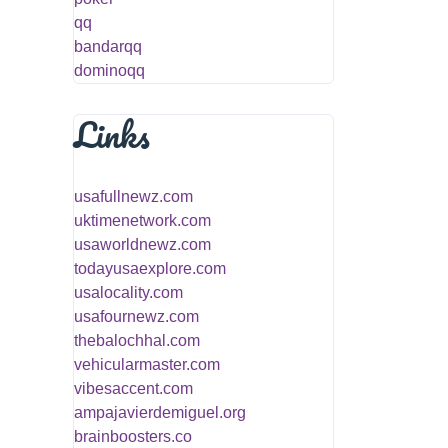
qq
bandarqq
dominoqq
Links
usafullnewz.com
uktimenetwork.com
usaworldnewz.com
todayusaexplore.com
usalocality.com
usafournewz.com
thebalochhal.com
vehicularmaster.com
vibesaccent.com
ampajavierdemiguel.org
brainboosters.co