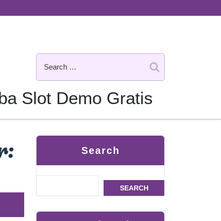
ba Slot Demo Gratis
r:
Search
SEARCH