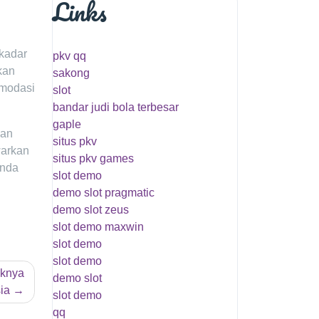
Links
ekadar
pkv qq
kan
sakong
omodasi
slot
bandar judi bola terbesar
gaple
gan
situs pkv
warkan
situs pkv games
Anda
slot demo
demo slot pragmatic
demo slot zeus
slot demo maxwin
slot demo
slot demo
aknya
demo slot
ia
slot demo
qq