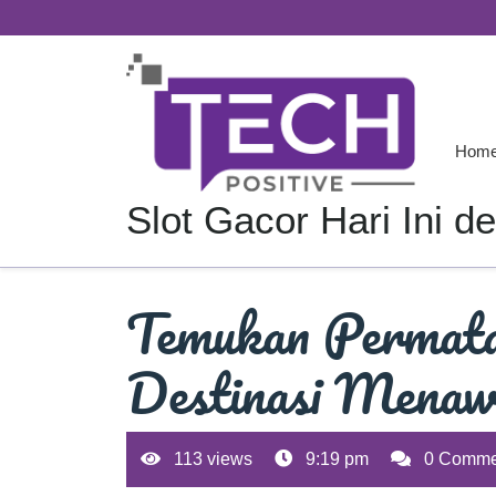
Skip
to
content
Hom
Slot Gacor Hari Ini
Temukan Permata
Destinasi Menawa
113 views
9:19 pm
0 Comme