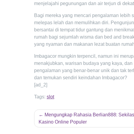
menjelajahi pegunungan dan air terjun di deka
Bagi mereka yang mencari pengalaman lebih 
melepas lelah dan memulihkan diri. Pengunjung
bersantai di tempat tidur gantung dan menikm
rumah bagi sejumlah wisma dan bed and brea
yang nyaman dan makanan lezat buatan rumah
Imbagacor mungkin terpencil, namun ini merup
menakjubkan, warisan budaya yang kaya, dan
pengalaman yang benar-benar unik dan tak te
dan temukan sendiri keindahan Imbagacor?
[ad_2]
Tags:
slot
Post
Mengungkap Rahasia Berlian888: Sekilas
navigation
Kasino Online Populer