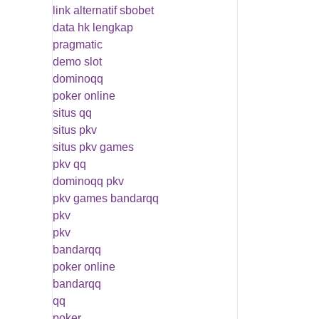
link alternatif sbobet
data hk lengkap
pragmatic
demo slot
dominoqq
poker online
situs qq
situs pkv
situs pkv games
pkv qq
dominoqq pkv
pkv games bandarqq
pkv
pkv
bandarqq
poker online
bandarqq
qq
poker