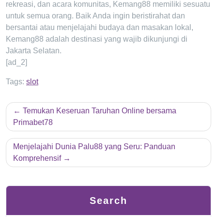
rekreasi, dan acara komunitas, Kemang88 memiliki sesuatu
untuk semua orang. Baik Anda ingin beristirahat dan
bersantai atau menjelajahi budaya dan masakan lokal,
Kemang88 adalah destinasi yang wajib dikunjungi di
Jakarta Selatan.
[ad_2]
Tags:
slot
Post
Temukan Keseruan Taruhan Online bersama
navigation
Primabet78
Menjelajahi Dunia Palu88 yang Seru: Panduan
Komprehensif
Search