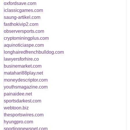
oxfordsave.com
iclassicgames.com
saung-artikel.com
fasthokivip2.com
observersports.com
cryptominingplus.com
aquinoticiaspe.com
longhairedfrenchbulldog.com
lawyersforhire.co
businemarket.com
matahari88play.net
moneydescriptor.com
youthsmagazine.com
painaidee.net
sportsdarkest.com
webtoon.biz
thesportswires.com
hyungpro.com
sportingnewsnet.com