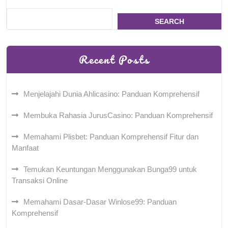
SEARCH
Recent Posts
Menjelajahi Dunia Ahlicasino: Panduan Komprehensif
Membuka Rahasia JurusCasino: Panduan Komprehensif
Memahami Plisbet: Panduan Komprehensif Fitur dan
Manfaat
Temukan Keuntungan Menggunakan Bunga99 untuk
Transaksi Online
Memahami Dasar-Dasar Winlose99: Panduan
Komprehensif