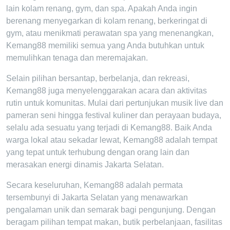
lain kolam renang, gym, dan spa. Apakah Anda ingin
berenang menyegarkan di kolam renang, berkeringat di
gym, atau menikmati perawatan spa yang menenangkan,
Kemang88 memiliki semua yang Anda butuhkan untuk
memulihkan tenaga dan meremajakan.
Selain pilihan bersantap, berbelanja, dan rekreasi,
Kemang88 juga menyelenggarakan acara dan aktivitas
rutin untuk komunitas. Mulai dari pertunjukan musik live dan
pameran seni hingga festival kuliner dan perayaan budaya,
selalu ada sesuatu yang terjadi di Kemang88. Baik Anda
warga lokal atau sekadar lewat, Kemang88 adalah tempat
yang tepat untuk terhubung dengan orang lain dan
merasakan energi dinamis Jakarta Selatan.
Secara keseluruhan, Kemang88 adalah permata
tersembunyi di Jakarta Selatan yang menawarkan
pengalaman unik dan semarak bagi pengunjung. Dengan
beragam pilihan tempat makan, butik perbelanjaan, fasilitas