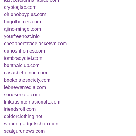
cryptoglax.com
ohiohobbyplus.com
bogothemes.com
ajino-mingei.com
yourfreehost.info
cheapnorthfacejacketsm.com
gurjoshhomes.com
tombradydiet.com
bonthaiclub.com
casusbelli-mod.com
bookplatesociety.com
lebnewsmedia.com
sonosonora.com
linkuusinternasional1.com
friendsroll.com
spiderclothing.net
wondergadgetsshop.com
seatgurunews.com