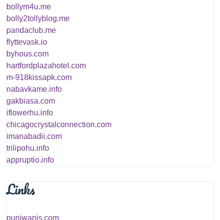
bollym4u.me
bolly2tollyblog.me
pandaclub.me
flyttevask.io
byhous.com
hartfordplazahotel.com
m-918kissapk.com
nabavkame.info
gakbiasa.com
iflowerhu.info
chicagocrystalconnection.com
imanabadii.com
trilipohu.info
appruptio.info
Links
punjwanis.com