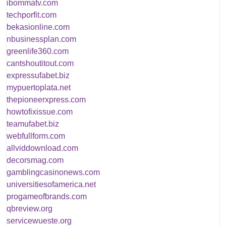
ibommatv.com
techporfit.com
bekasionline.com
nbusinessplan.com
greenlife360.com
cantshoutitout.com
expressufabet.biz
mypuertoplata.net
thepioneerxpress.com
howtofixissue.com
teamufabet.biz
webfullform.com
allviddownload.com
decorsmag.com
gamblingcasinonews.com
universitiesofamerica.net
progameofbrands.com
qbreview.org
servicewueste.org