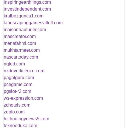
inspiringearthlings.com
investindependent.com
kralbozguncu1.com
landscapinggainesvillefl.com
maisonhauturier.com
mascreator.com
menafahmi.com
mukhtarmeer.com
nascartoday.com
nqted.com
nzdriverlicence.com
pagalguru.com
pcegame.com
pgslot-r2.com
ws-expression.com
zchotels.com
zepfo.com
technologynews5.com
teknoeduka.com