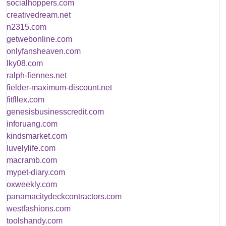
socialhoppers.com
creativedream.net
n2315.com
getwebonline.com
onlyfansheaven.com
lky08.com
ralph-fiennes.net
fielder-maximum-discount.net
fitfllex.com
genesisbusinesscredit.com
inforuang.com
kindsmarket.com
luvelylife.com
macramb.com
mypet-diary.com
oxweekly.com
panamacitydeckcontractors.com
westfashions.com
toolshandy.com