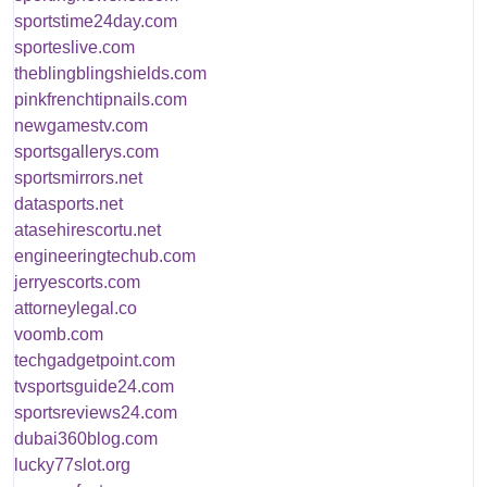
sportstime24day.com
sporteslive.com
theblingblingshields.com
pinkfrenchtipnails.com
newgamestv.com
sportsgallerys.com
sportsmirrors.net
datasports.net
atasehirescortu.net
engineeringtechub.com
jerryescorts.com
attorneylegal.co
voomb.com
techgadgetpoint.com
tvsportsguide24.com
sportsreviews24.com
dubai360blog.com
lucky77slot.org