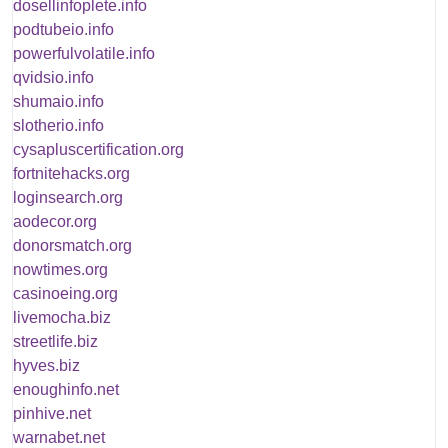
dosellinfoplete.info
podtubeio.info
powerfulvolatile.info
qvidsio.info
shumaio.info
slotherio.info
cysapluscertification.org
fortnitehacks.org
loginsearch.org
aodecor.org
donorsmatch.org
nowtimes.org
casinoeing.org
livemocha.biz
streetlife.biz
hyves.biz
enoughinfo.net
pinhive.net
warnabet.net