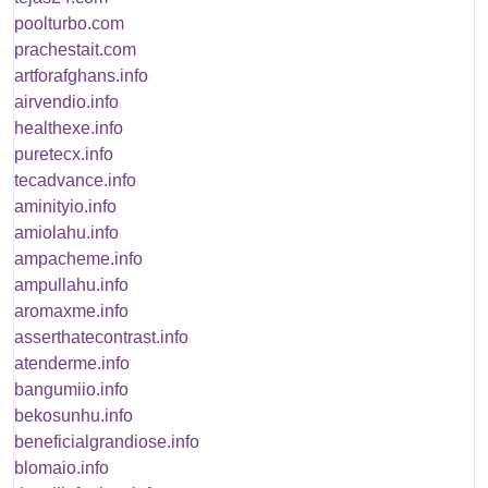
poolturbo.com
prachestait.com
artforafghans.info
airvendio.info
healthexe.info
puretecx.info
tecadvance.info
aminityio.info
amiolahu.info
ampacheme.info
ampullahu.info
aromaxme.info
asserthatecontrast.info
atenderme.info
bangumiio.info
bekosunhu.info
beneficialgrandiose.info
blomaio.info