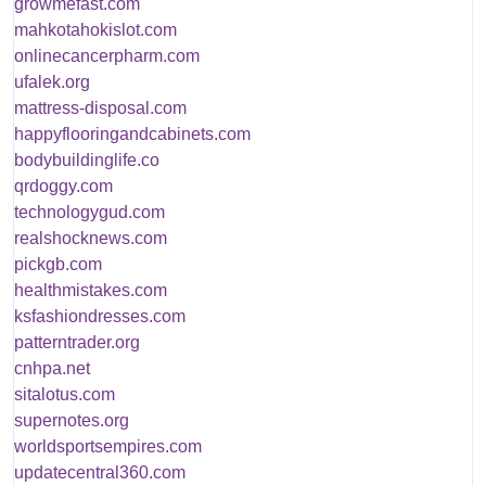
growmefast.com
mahkotahokislot.com
onlinecancerpharm.com
ufalek.org
mattress-disposal.com
happyflooringandcabinets.com
bodybuildinglife.co
qrdoggy.com
technologygud.com
realshocknews.com
pickgb.com
healthmistakes.com
ksfashiondresses.com
patterntrader.org
cnhpa.net
sitalotus.com
supernotes.org
worldsportsempires.com
updatecentral360.com