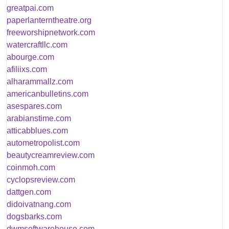
greatpai.com
paperlanterntheatre.org
freeworshipnetwork.com
watercraftllc.com
abourge.com
afiliixs.com
alharammallz.com
americanbulletins.com
asespares.com
arabianstime.com
atticabblues.com
autometropolist.com
beautycreamreview.com
coinmoh.com
cyclopsreview.com
dattgen.com
didoivatnang.com
dogsbarks.com
dwmsoftwarehouse.com