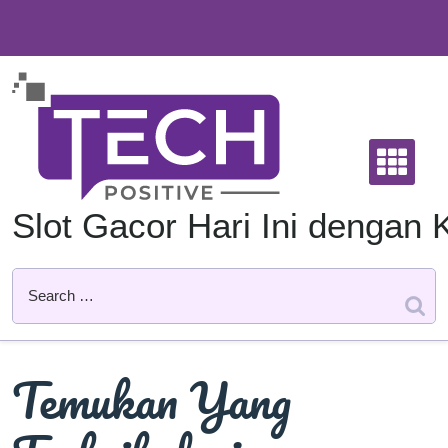
Skip
to
content
Slot Gacor Hari Ini denga
Temukan Yang