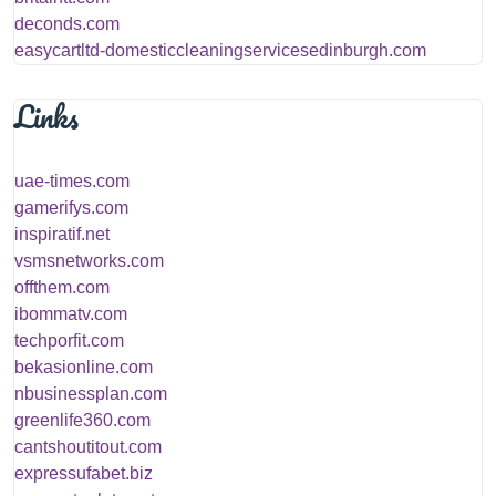
deconds.com
easycartltd-domesticcleaningservicesedinburgh.com
Links
uae-times.com
gamerifys.com
inspiratif.net
vsmsnetworks.com
offthem.com
ibommatv.com
techporfit.com
bekasionline.com
nbusinessplan.com
greenlife360.com
cantshoutitout.com
expressufabet.biz