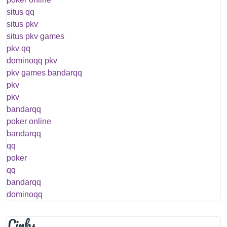
situs qq
situs pkv
situs pkv games
pkv qq
dominoqq pkv
pkv games bandarqq
pkv
pkv
bandarqq
poker online
bandarqq
qq
poker
qq
bandarqq
dominoqq
Links