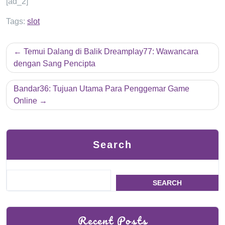
[ad_2]
Tags:
slot
Post
Temui Dalang di Balik Dreamplay77: Wawancara
navigation
dengan Sang Pencipta
Bandar36: Tujuan Utama Para Penggemar Game
Online
Search
SEARCH
Recent Posts