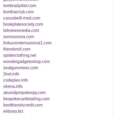
tombradydiet.com
bonthaiclub.com
casusbelli-mod.com
bookplatesociety.com
lebnewsmedia.com
sonosonora.com
linkuusinternasional1.com
friendsroll.com
spiderclothing.net
wondergadgetsshop.com
seatgurunews.com
3net.info
codeplex.info
okena.info
akunidpropokerqq.com
bespokecardetailing.com
bestfriendscredit.com
elibrary.biz