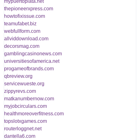
mypuertoplata.net
thepioneerxpress.com
howtofixissue.com
teamufabet.biz
webfullform.com
allviddownload.com
decorsmag.com
gamblingcasinonews.com
universitiesofamerica.net
progameofbrands.com
qbreview.org
servicewueste.org
zippyrevs.com
matkanumbernow.com
myjobcirculars.com
healthmoreoverfitness.com
topslotxgames.com
routerloggnet.net
dantella6.com