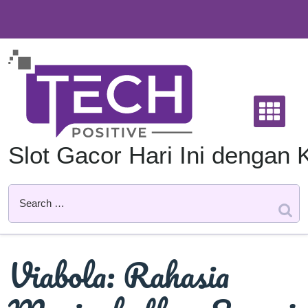
Skip
to
content
Slot Gacor Hari Ini denga
Viabola: Rahasia