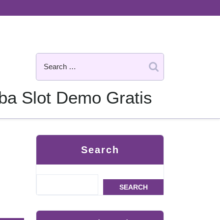
ba Slot Demo Gratis
Search
SEARCH