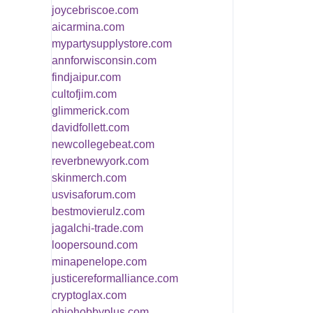
joycebriscoe.com
aicarmina.com
mypartysupplystore.com
annforwisconsin.com
findjaipur.com
cultofjim.com
glimmerick.com
davidfollett.com
newcollegebeat.com
reverbnewyork.com
skinmerch.com
usvisaforum.com
bestmovierulz.com
jagalchi-trade.com
loopersound.com
minapenelope.com
justicereformalliance.com
cryptoglax.com
ohiohobbyplus.com