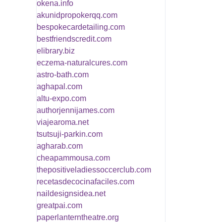
okena.info
akunidpropokerqq.com
bespokecardetailing.com
bestfriendscredit.com
elibrary.biz
eczema-naturalcures.com
astro-bath.com
aghapal.com
altu-expo.com
authorjennijames.com
viajearoma.net
tsutsuji-parkin.com
agharab.com
cheapammousa.com
thepositiveladiessoccerclub.com
recetasdecocinafaciles.com
naildesignsidea.net
greatpai.com
paperlanterntheatre.org