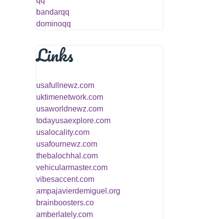
qq
bandarqq
dominoqq
Links
usafullnewz.com
uktimenetwork.com
usaworldnewz.com
todayusaexplore.com
usalocality.com
usafournewz.com
thebalochhal.com
vehicularmaster.com
vibesaccent.com
ampajavierdemiguel.org
brainboosters.co
amberlately.com