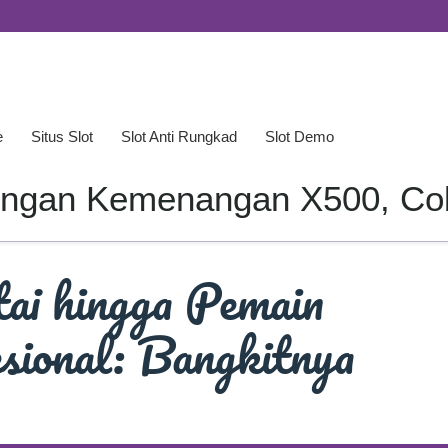
e
Situs Slot
Slot Anti Rungkad
Slot Demo
 dengan Kemenangan X500, Co
ai hingga Pemain
esional: Bangkitnya