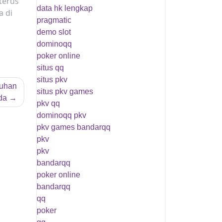
terus
data hk lengkap
a di
pragmatic
demo slot
dominoqq
poker online
situs qq
situs pkv
tuhan
situs pkv games
da
pkv qq
dominoqq pkv
pkv games bandarqq
pkv
pkv
bandarqq
poker online
bandarqq
qq
poker