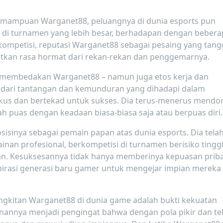
mampuan Warganet88, peluangnya di dunia esports pun
 di turnamen yang lebih besar, berhadapan dengan bebera
ap kompetisi, reputasi Warganet88 sebagai pesaing yang tan
kan rasa hormat dari rekan-rekan dan penggemarnya.
 membedakan Warganet88 – namun juga etos kerja dan
s dari tantangan dan kemunduran yang dihadapi dalam
okus dan bertekad untuk sukses. Dia terus-menerus mendo
nah puas dengan keadaan biasa-biasa saja atau berpuas diri.
isinya sebagai pemain papan atas dunia esports. Dia tela
an profesional, berkompetisi di turnamen berisiko tingg
. Kesuksesannya tidak hanya memberinya kepuasan priba
inspirasi generasi baru gamer untuk mengejar impian mereka
angkitan Warganet88 di dunia game adalah bukti kekuatan
lanannya menjadi pengingat bahwa dengan pola pikir dan t