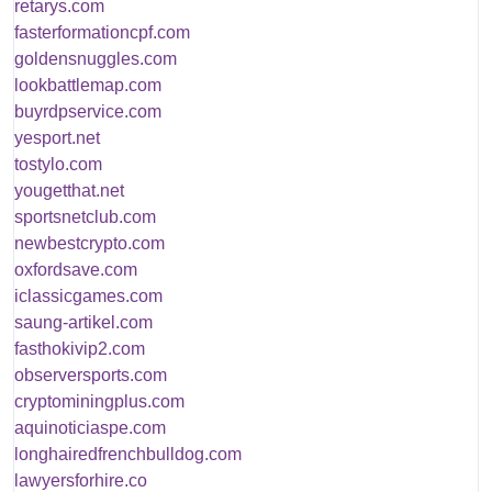
retarys.com
fasterformationcpf.com
goldensnuggles.com
lookbattlemap.com
buyrdpservice.com
yesport.net
tostylo.com
yougetthat.net
sportsnetclub.com
newbestcrypto.com
oxfordsave.com
iclassicgames.com
saung-artikel.com
fasthokivip2.com
observersports.com
cryptominingplus.com
aquinoticiaspe.com
longhairedfrenchbulldog.com
lawyersforhire.co