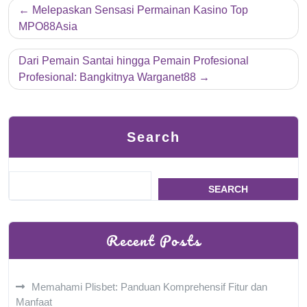
Post
Melepaskan Sensasi Permainan Kasino Top
navigation
MPO88Asia
Dari Pemain Santai hingga Pemain Profesional
Profesional: Bangkitnya Warganet88
Search
SEARCH
Recent Posts
Memahami Plisbet: Panduan Komprehensif Fitur dan
Manfaat