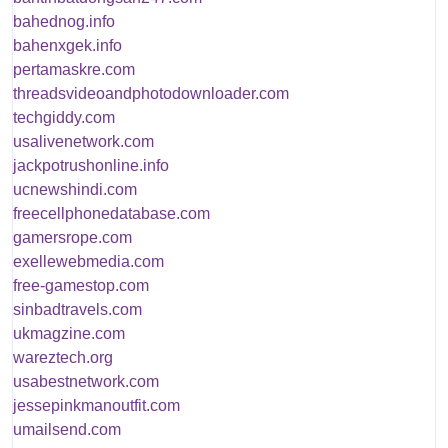
bahednog.info
bahenxgek.info
pertamaskre.com
threadsvideoandphotodownloader.com
techgiddy.com
usalivenetwork.com
jackpotrushonline.info
ucnewshindi.com
freecellphonedatabase.com
gamersrope.com
exellewebmedia.com
free-gamestop.com
sinbadtravels.com
ukmagzine.com
wareztech.org
usabestnetwork.com
jessepinkmanoutfit.com
umailsend.com