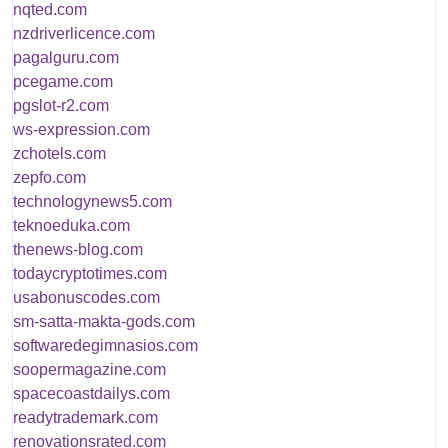
nqted.com
nzdriverlicence.com
pagalguru.com
pcegame.com
pgslot-r2.com
ws-expression.com
zchotels.com
zepfo.com
technologynews5.com
teknoeduka.com
thenews-blog.com
todaycryptotimes.com
usabonuscodes.com
sm-satta-makta-gods.com
softwaredegimnasios.com
soopermagazine.com
spacecoastdailys.com
readytrademark.com
renovationsrated.com