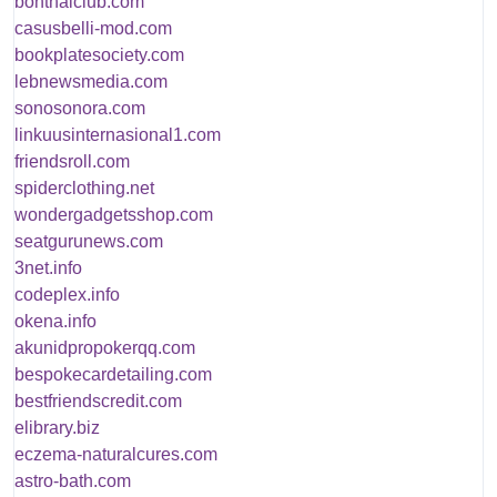
bonthaiclub.com
casusbelli-mod.com
bookplatesociety.com
lebnewsmedia.com
sonosonora.com
linkuusinternasional1.com
friendsroll.com
spiderclothing.net
wondergadgetsshop.com
seatgurunews.com
3net.info
codeplex.info
okena.info
akunidpropokerqq.com
bespokecardetailing.com
bestfriendscredit.com
elibrary.biz
eczema-naturalcures.com
astro-bath.com