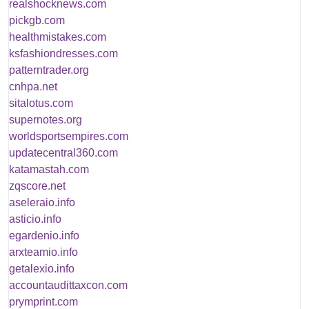
realshocknews.com
pickgb.com
healthmistakes.com
ksfashiondresses.com
patterntrader.org
cnhpa.net
sitalotus.com
supernotes.org
worldsportsempires.com
updatecentral360.com
katamastah.com
zqscore.net
aseleraio.info
asticio.info
egardenio.info
arxteamio.info
getalexio.info
accountaudittaxcon.com
prymprint.com