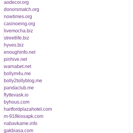
aodecor.org
donorsmatch.org
nowtimes.org
casinoeing.org
livemocha.biz
streetlife.biz
hyves.biz
enoughinfo.net
pinhive.net
warnabet.net
bollym4u.me
bolly2tollyblog.me
pandaclub.me
flyttevask.io
byhous.com
hartfordplazahotel.com
m-918kissapk.com
nabavkame.info
gakbiasa.com