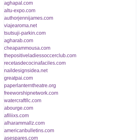
aghapal.com
altu-expo.com
authorjennijames.com
viajearoma.net
tsutsuji-parkin.com
agharab.com
cheapammousa.com
thepositiveladiessoccerclub.com
recetasdecocinafaciles.com
naildesignsidea.net
greatpai.com
paperlanterntheatre.org
freeworshipnetwork.com
watercraftllc.com
abourge.com
afiliixs.com
alharammallz.com
americanbulletins.com
asespares.com