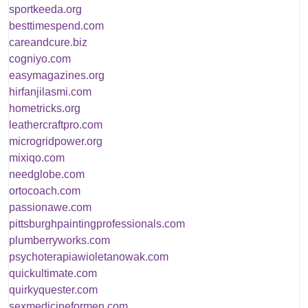
sportkeeda.org
besttimespend.com
careandcure.biz
cogniyo.com
easymagazines.org
hirfanjilasmi.com
hometricks.org
leathercraftpro.com
microgridpower.org
mixiqo.com
needglobe.com
ortocoach.com
passionawe.com
pittsburghpaintingprofessionals.com
plumberryworks.com
psychoterapiawioletanowak.com
quickultimate.com
quirkyquester.com
sexmedicineformen.com