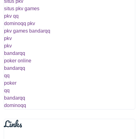
situs pkv
situs pkv games
pkv qq
dominoqq pkv
pkv games bandarqq
pkv
pkv
bandarqq
poker online
bandarqq
qq
poker
qq
bandarqq
dominoqq
Links