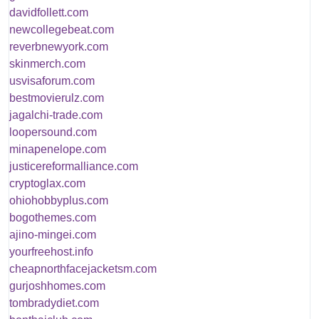
davidfollett.com
newcollegebeat.com
reverbnewyork.com
skinmerch.com
usvisaforum.com
bestmovierulz.com
jagalchi-trade.com
loopersound.com
minapenelope.com
justicereformalliance.com
cryptoglax.com
ohiohobbyplus.com
bogothemes.com
ajino-mingei.com
yourfreehost.info
cheapnorthfacejacketsm.com
gurjoshhomes.com
tombradydiet.com