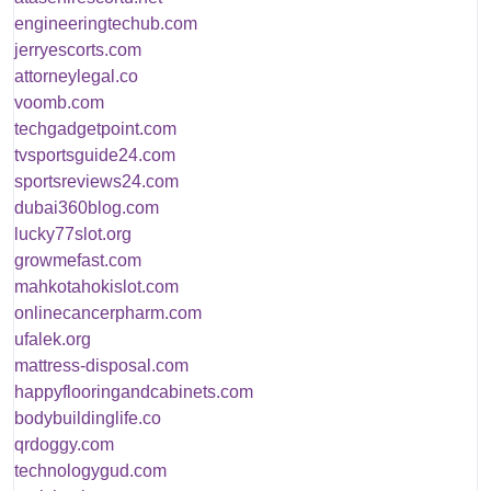
engineeringtechub.com
jerryescorts.com
attorneylegal.co
voomb.com
techgadgetpoint.com
tvsportsguide24.com
sportsreviews24.com
dubai360blog.com
lucky77slot.org
growmefast.com
mahkotahokislot.com
onlinecancerpharm.com
ufalek.org
mattress-disposal.com
happyflooringandcabinets.com
bodybuildinglife.co
qrdoggy.com
technologygud.com