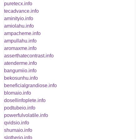
puretecx.info
tecadvance.info
aminityio.info
amiolahu.info
ampacheme.info
ampullahu.info
aromaxme.info
asserthatecontrast.info
atenderme.info
bangumiio.info
bekosunhu.info
beneficialgrandiose.info
blomaio.info
dosellinfoplete.info
podtubeio.info
powerfulvolatile.info
qvidsio.info
shumaio.info
slotherio.info