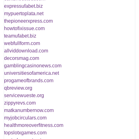
expressufabet.biz
mypuertoplata.net
thepioneerxpress.com
howtofixissue.com
teamufabet.biz
webfullform.com
allviddownload.com
decorsmag.com
gamblingcasinonews.com
universitiesofamerica.net
progameofbrands.com
qbreview.org
servicewueste.org
zippyrevs.com
matkanumbernow.com
myjobcirculars.com
healthmoreoverfitness.com
topslotxgames.com