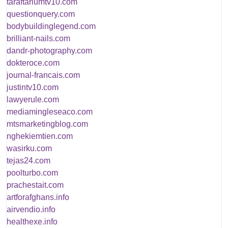
taraftariumtv10.com
questionquery.com
bodybuildinglegend.com
brilliant-nails.com
dandr-photography.com
dokteroce.com
journal-francais.com
justintv10.com
lawyerule.com
mediamingleseaco.com
mtsmarketingblog.com
nghekiemtien.com
wasirku.com
tejas24.com
poolturbo.com
prachestait.com
artforafghans.info
airvendio.info
healthexe.info