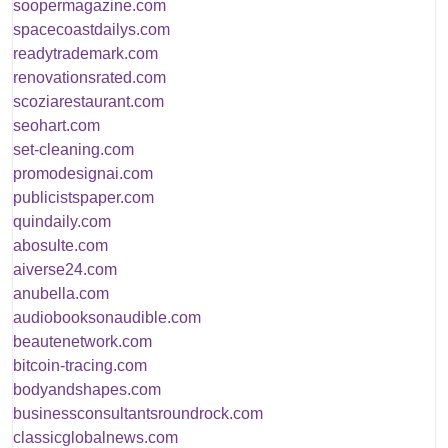
soopermagazine.com
spacecoastdailys.com
readytrademark.com
renovationsrated.com
scoziarestaurant.com
seohart.com
set-cleaning.com
promodesignai.com
publicistspaper.com
quindaily.com
abosulte.com
aiverse24.com
anubella.com
audiobooksonaudible.com
beautenetwork.com
bitcoin-tracing.com
bodyandshapes.com
businessconsultantsroundrock.com
classicglobalnews.com