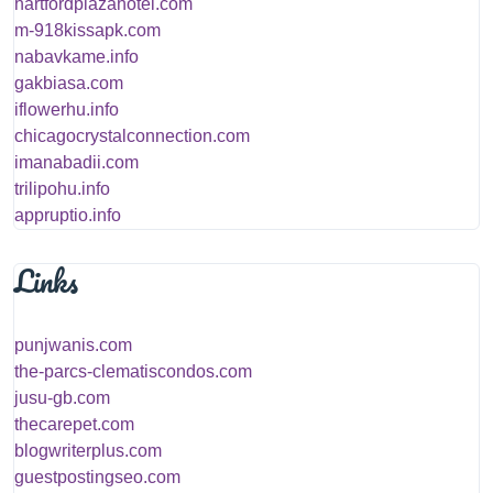
hartfordplazahotel.com
m-918kissapk.com
nabavkame.info
gakbiasa.com
iflowerhu.info
chicagocrystalconnection.com
imanabadii.com
trilipohu.info
appruptio.info
Links
punjwanis.com
the-parcs-clematiscondos.com
jusu-gb.com
thecarepet.com
blogwriterplus.com
guestpostingseo.com