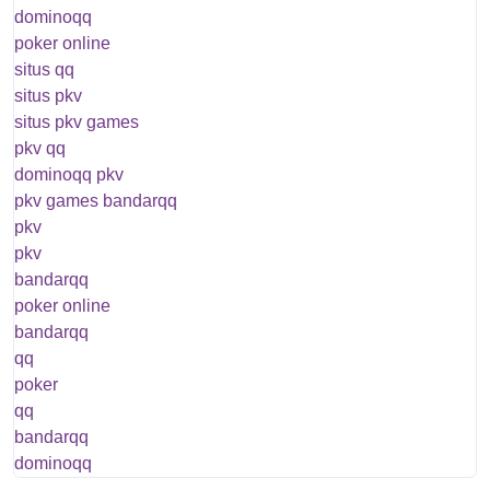
dominoqq
poker online
situs qq
situs pkv
situs pkv games
pkv qq
dominoqq pkv
pkv games bandarqq
pkv
pkv
bandarqq
poker online
bandarqq
qq
poker
qq
bandarqq
dominoqq