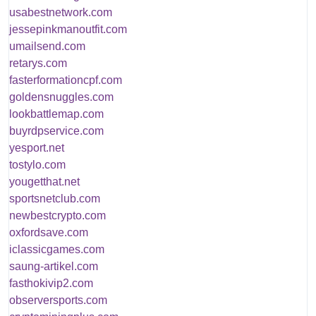
usabestnetwork.com
jessepinkmanoutfit.com
umailsend.com
retarys.com
fasterformationcpf.com
goldensnuggles.com
lookbattlemap.com
buyrdpservice.com
yesport.net
tostylo.com
yougetthat.net
sportsnetclub.com
newbestcrypto.com
oxfordsave.com
iclassicgames.com
saung-artikel.com
fasthokivip2.com
observersports.com