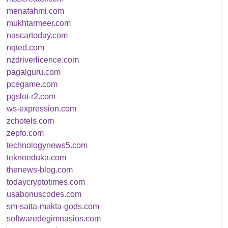
menafahmi.com
mukhtarmeer.com
nascartoday.com
nqted.com
nzdriverlicence.com
pagalguru.com
pcegame.com
pgslot-r2.com
ws-expression.com
zchotels.com
zepfo.com
technologynews5.com
teknoeduka.com
thenews-blog.com
todaycryptotimes.com
usabonuscodes.com
sm-satta-makta-gods.com
softwaredegimnasios.com