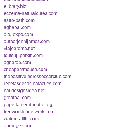
elibrary.biz
eczema-naturalcures.com
astro-bath.com
aghapal.com
altu-expo.com
authorjennijames.com
viajearoma.net
tsutsuji-parkin.com
agharab.com
cheapammousa.com
thepositiveladiessoccerclub.com
recetasdecocinafaciles.com
naildesignsidea.net
greatpai.com
paperlanterntheatre.org
freeworshipnetwork.com
watercraftllc.com
abourge.com