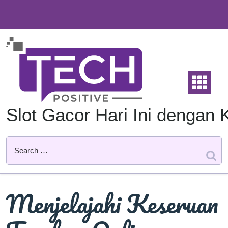
Skip
to
content
Slot Gacor Hari Ini denga
Menjelajahi Keseruan