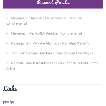
Recent Posts
Memahami Dasar-Dasar Winlose99: Panduan
Komprehensif
Memahami Parlay4D: Panduan Komprehensif
Rajangamen: Penjaga Alam atau Penjahat Malam?
Temukan Sensasi Taruhan Online dengan OnePlay77
Rahasia Dibalik Kesuksesan Bosku777 di Industri Game
Online
Links
pkv qq