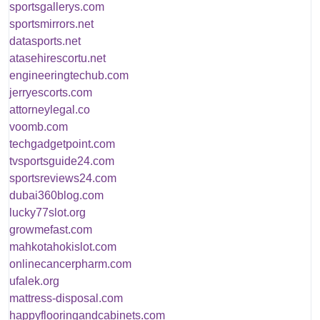
sportsgallerys.com
sportsmirrors.net
datasports.net
atasehirescortu.net
engineeringtechub.com
jerryescorts.com
attorneylegal.co
voomb.com
techgadgetpoint.com
tvsportsguide24.com
sportsreviews24.com
dubai360blog.com
lucky77slot.org
growmefast.com
mahkotahokislot.com
onlinecancerpharm.com
ufalek.org
mattress-disposal.com
happyflooringandcabinets.com