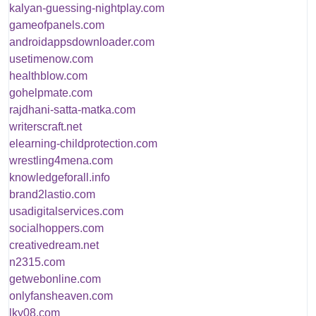
kalyan-guessing-nightplay.com
gameofpanels.com
androidappsdownloader.com
usetimenow.com
healthblow.com
gohelpmate.com
rajdhani-satta-matka.com
writerscraft.net
elearning-childprotection.com
wrestling4mena.com
knowledgeforall.info
brand2lastio.com
usadigitalservices.com
socialhoppers.com
creativedream.net
n2315.com
getwebonline.com
onlyfansheaven.com
lky08.com