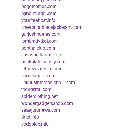
bogothemes.com
ajino-mingei.com
yourfreehost.info
cheapnorthfacejacketsm.com
gurjoshhomes.com
tombradydiet.com
bonthaiclub.com
casusbelli-mod.com
bookplatesociety.com
lebnewsmedia.com
sonosonora.com
linkuusinternasional1.com
friendsroll.com
spiderclothing.net
wondergadgetsshop.com
seatgurunews.com
3net.info
codeplex.info