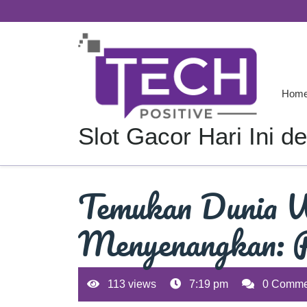
Skip
to
content
Hom
Slot Gacor Hari Ini
Temukan Dunia W
Menyenangkan: 
113 views
7:19 pm
0 Comme