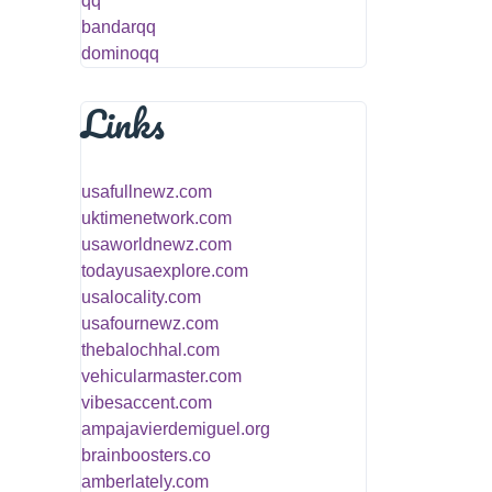
qq
bandarqq
dominoqq
Links
usafullnewz.com
uktimenetwork.com
usaworldnewz.com
todayusaexplore.com
usalocality.com
usafournewz.com
thebalochhal.com
vehicularmaster.com
vibesaccent.com
ampajavierdemiguel.org
brainboosters.co
amberlately.com