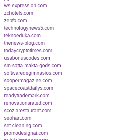
ws-expression.com
zchotels.com
zepfo.com
technologynews5.com
teknoeduka.com
thenews-blog.com
todaycryptotimes.com
usabonuscodes.com
sm-satta-makta-gods.com
softwaredegimnasios.com
soopermagazine.com
spacecoastdailys.com
readytrademark.com
renovationsrated.com
scoziarestaurant.com
seohart.com
set-cleaning.com
promodesignai.com