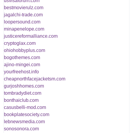
usvisaforum.com
bestmovierulz.com
jagalchi-trade.com
loopersound.com
minapenelope.com
justicereformalliance.com
cryptoglax.com
ohiohobbyplus.com
bogothemes.com
ajino-mingei.com
yourfreehost.info
cheapnorthfacejacketsm.com
gurjoshhomes.com
tombradydiet.com
bonthaiclub.com
casusbelli-mod.com
bookplatesociety.com
lebnewsmedia.com
sonosonora.com