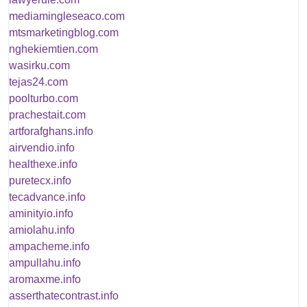
mediamingleseaco.com
mtsmarketingblog.com
nghekiemtien.com
wasirku.com
tejas24.com
poolturbo.com
prachestait.com
artforafghans.info
airvendio.info
healthexe.info
puretecx.info
tecadvance.info
aminityio.info
amiolahu.info
ampacheme.info
ampullahu.info
aromaxme.info
asserthatecontrast.info