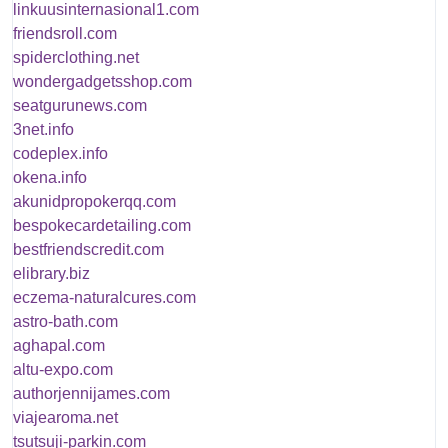
linkuusinternasional1.com
friendsroll.com
spiderclothing.net
wondergadgetsshop.com
seatgurunews.com
3net.info
codeplex.info
okena.info
akunidpropokerqq.com
bespokecardetailing.com
bestfriendscredit.com
elibrary.biz
eczema-naturalcures.com
astro-bath.com
aghapal.com
altu-expo.com
authorjennijames.com
viajearoma.net
tsutsuji-parkin.com