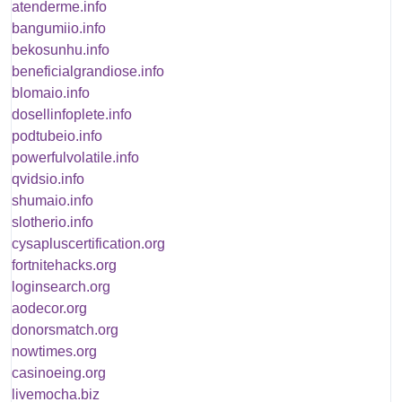
atenderme.info
bangumiio.info
bekosunhu.info
beneficialgrandiose.info
blomaio.info
dosellinfoplete.info
podtubeio.info
powerfulvolatile.info
qvidsio.info
shumaio.info
slotherio.info
cysapluscertification.org
fortnitehacks.org
loginsearch.org
aodecor.org
donorsmatch.org
nowtimes.org
casinoeing.org
livemocha.biz