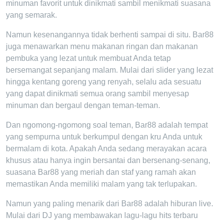
minuman favorit untuk dinikmati sambil menikmati suasana
yang semarak.
Namun kesenangannya tidak berhenti sampai di situ. Bar88
juga menawarkan menu makanan ringan dan makanan
pembuka yang lezat untuk membuat Anda tetap
bersemangat sepanjang malam. Mulai dari slider yang lezat
hingga kentang goreng yang renyah, selalu ada sesuatu
yang dapat dinikmati semua orang sambil menyesap
minuman dan bergaul dengan teman-teman.
Dan ngomong-ngomong soal teman, Bar88 adalah tempat
yang sempurna untuk berkumpul dengan kru Anda untuk
bermalam di kota. Apakah Anda sedang merayakan acara
khusus atau hanya ingin bersantai dan bersenang-senang,
suasana Bar88 yang meriah dan staf yang ramah akan
memastikan Anda memiliki malam yang tak terlupakan.
Namun yang paling menarik dari Bar88 adalah hiburan live.
Mulai dari DJ yang membawakan lagu-lagu hits terbaru