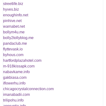
streetlife.biz
hyves.biz
enoughinfo.net
pinhive.net
warnabet.net
bollym4u.me
bolly2tollyblog.me
pandaclub.me
flyttevask.io
byhous.com
hartfordplazahotel.com
m-918kissapk.com
nabavkame.info
gakbiasa.com
iflowerhu.info
chicagocrystalconnection.com
imanabadii.com
trilipohu.info
appruptio.info