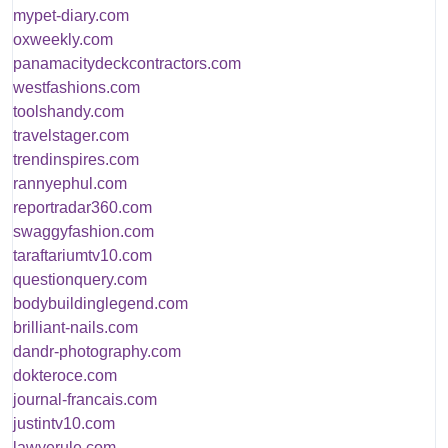
mypet-diary.com
oxweekly.com
panamacitydeckcontractors.com
westfashions.com
toolshandy.com
travelstager.com
trendinspires.com
rannyephul.com
reportradar360.com
swaggyfashion.com
taraftariumtv10.com
questionquery.com
bodybuildinglegend.com
brilliant-nails.com
dandr-photography.com
dokteroce.com
journal-francais.com
justintv10.com
lawyerule.com