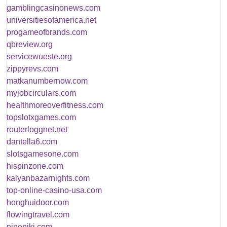
gamblingcasinonews.com
universitiesofamerica.net
progameofbrands.com
qbreview.org
servicewueste.org
zippyrevs.com
matkanumbernow.com
myjobcirculars.com
healthmoreoverfitness.com
topslotxgames.com
routerloggnet.net
dantella6.com
slotsgamesone.com
hispinzone.com
kalyanbazarnights.com
top-online-casino-usa.com
honghuidoor.com
flowingtravel.com
nineniki.com