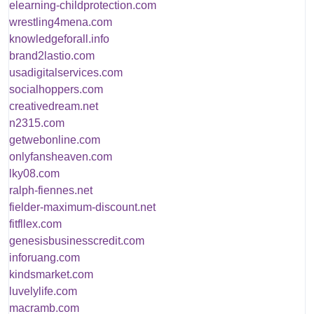
elearning-childprotection.com
wrestling4mena.com
knowledgeforall.info
brand2lastio.com
usadigitalservices.com
socialhoppers.com
creativedream.net
n2315.com
getwebonline.com
onlyfansheaven.com
lky08.com
ralph-fiennes.net
fielder-maximum-discount.net
fitfllex.com
genesisbusinesscredit.com
inforuang.com
kindsmarket.com
luvelylife.com
macramb.com