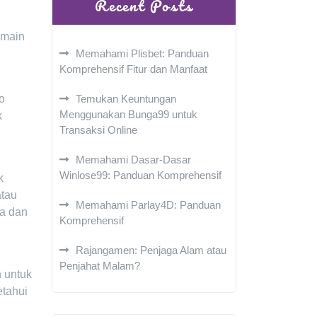
Recent Posts
emain
i
Memahami Plisbet: Panduan
Komprehensif Fitur dan Manfaat
o
Temukan Keuntungan
Menggunakan Bunga99 untuk
k
Transaksi Online
Memahami Dasar-Dasar
Winlose99: Panduan Komprehensif
k
tau
Memahami Parlay4D: Panduan
da dan
Komprehensif
Rajangamen: Penjaga Alam atau
Penjahat Malam?
h untuk
etahui