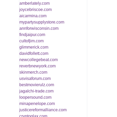
amberlately.com
joycebriscoe.com
aicarmina.com
mypartysupplystore.com
annforwisconsin.com
findjaipur.com
cultofjim.com
glimmerick.com
davidfollett.com
newcollegebeat.com
reverbnewyork.com
skinmerch.com
usvisaforum.com
bestmovierulz.com
jagalchi-trade.com
loopersound.com
minapenelope.com
justicereformalliance.com
cryptoglax.com