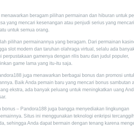
g menawarkan beragam pilihan permainan dan hiburan untuk p
asa yang mencari kesenangan atau penjudi serius yang mencar
atu untuk semua orang.
alah pilihan permainannya yang beragam. Dari permainan kasin
ingga slot modern dan taruhan olahraga virtual, selalu ada banya
rui perpustakaan gamenya dengan rilis baru dan judul populer,
kan game lama yang itu-itu saja.
Pandora188 juga menawarkan berbagai bonus dan promosi untu
ya. Baik Anda pemain baru yang mencari bonus sambutan a
ang ekstra, ada banyak peluang untuk meningkatkan uang An
ar.
n bonus – Pandora188 juga bangga menyediakan lingkungan
emainnya. Situs ini menggunakan teknologi enkripsi tercanggi
nda, sehingga Anda dapat bermain dengan tenang karena meng