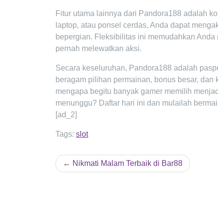
Fitur utama lainnya dari Pandora188 adalah kom
laptop, atau ponsel cerdas, Anda dapat mengak
bepergian. Fleksibilitas ini memudahkan Anda
pernah melewatkan aksi.
Secara keseluruhan, Pandora188 adalah pasp
beragam pilihan permainan, bonus besar, dan
mengapa begitu banyak gamer memilih menjadi
menunggu? Daftar hari ini dan mulailah berma
[ad_2]
Tags:
slot
Post
Nikmati Malam Terbaik di Bar88
navigation