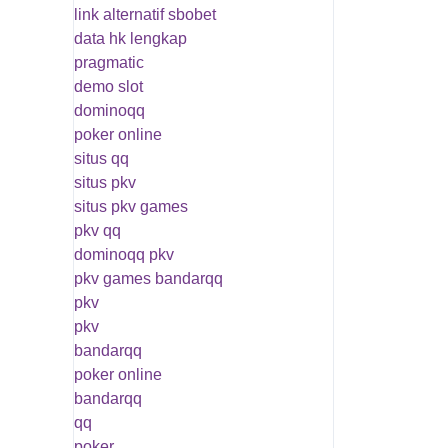
link alternatif sbobet
data hk lengkap
pragmatic
demo slot
dominoqq
poker online
situs qq
situs pkv
situs pkv games
pkv qq
dominoqq pkv
pkv games bandarqq
pkv
pkv
bandarqq
poker online
bandarqq
qq
poker