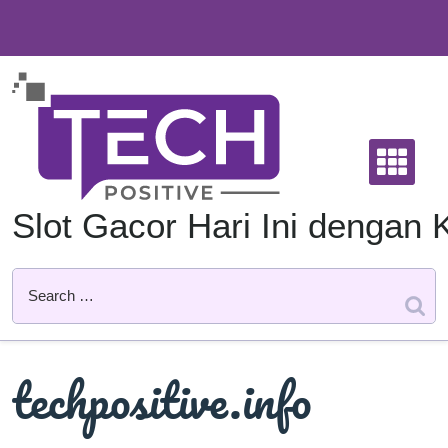
Skip
to
content
Slot Gacor Hari Ini denga
techpositive.info