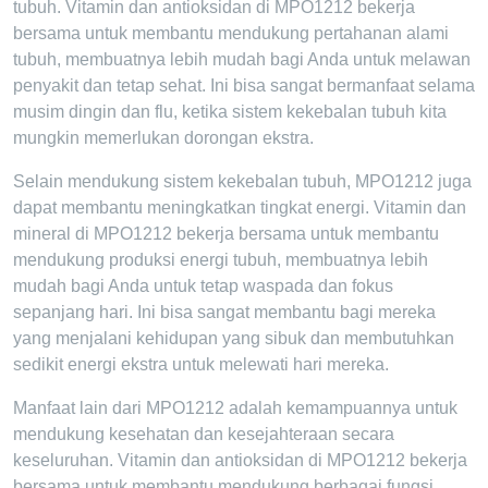
tubuh. Vitamin dan antioksidan di MPO1212 bekerja
bersama untuk membantu mendukung pertahanan alami
tubuh, membuatnya lebih mudah bagi Anda untuk melawan
penyakit dan tetap sehat. Ini bisa sangat bermanfaat selama
musim dingin dan flu, ketika sistem kekebalan tubuh kita
mungkin memerlukan dorongan ekstra.
Selain mendukung sistem kekebalan tubuh, MPO1212 juga
dapat membantu meningkatkan tingkat energi. Vitamin dan
mineral di MPO1212 bekerja bersama untuk membantu
mendukung produksi energi tubuh, membuatnya lebih
mudah bagi Anda untuk tetap waspada dan fokus
sepanjang hari. Ini bisa sangat membantu bagi mereka
yang menjalani kehidupan yang sibuk dan membutuhkan
sedikit energi ekstra untuk melewati hari mereka.
Manfaat lain dari MPO1212 adalah kemampuannya untuk
mendukung kesehatan dan kesejahteraan secara
keseluruhan. Vitamin dan antioksidan di MPO1212 bekerja
bersama untuk membantu mendukung berbagai fungsi