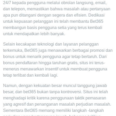
24/7 kepada pengguna melalui obrolan langsung, email,
dan telepon, memastikan bahwa masalah atau pertanyaan
apa pun ditangani dengan segera dan efisien. Dedikasi
untuk kepuasan pelanggan ini telah membantu Bet365
membangun basis pengguna setia yang terus kembali
untuk mendapatkan lebih banyak.
Selain kecakapan teknologi dan layanan pelanggan
terkemuka, Bet365 juga menawarkan berbagai promosi dan
bonus untuk menarik pengguna agar tetap bertaruh. Dari
bonus pendaftaran hingga taruhan gratis, situs ini terus-
menerus menawarkan insentif untuk membuat pengguna
tetap terlibat dan kembali lagi.
Namun, dengan kekuatan besar muncul tanggung jawab
besar, dan bet365 bukan tanpa kontroversi. Situs ini telah
menghadapi kritik karena penggunaan taktik pemasaran
yang agresif dan penanganan masalah perjudian masalah.
Sementara Bet365 memang memiliki langkah -langkah