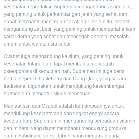
kesehatan reproduksi. Suplemen mengandung asam folat,
yang penting untuk perkembangan janin yang sehat dan
dapat membantu mencegah cacat lahir. Selain itu, ovabet
mengandung zat besi, yang penting untuk mempertahankan
kadar darah yang sehat dan mencegah anemia, masalah
umum untuk wanita usia subur.
Ovabet juga mengandung kalsium, yang penting untuk
kesehatan tulang dan dapat membantu mencegah
osteoporosis di kemudian hari. Suplemen ini juga berisi
herbal seperti Chasteberry dan Dong Quai, yang secara
tradisional digunakan untuk mendukung keseimbangan
hormon dan mengatur siklus menstruasi.
Manfaat lain dari Ovabet adalah kemampuannya untuk
mendukung kesejahteraan dan tingkat energi secara
keseluruhan. Suplemen ini mengandung perpaduan vitamin
dan mineral yang dapat membantu mendukung produksi
dan metabolisme energi tubuh, yang mengarah pada