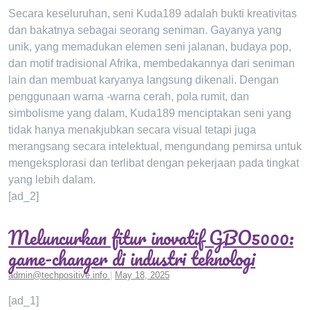
Secara keseluruhan, seni Kuda189 adalah bukti kreativitas
dan bakatnya sebagai seorang seniman. Gayanya yang
unik, yang memadukan elemen seni jalanan, budaya pop,
dan motif tradisional Afrika, membedakannya dari seniman
lain dan membuat karyanya langsung dikenali. Dengan
penggunaan warna -warna cerah, pola rumit, dan
simbolisme yang dalam, Kuda189 menciptakan seni yang
tidak hanya menakjubkan secara visual tetapi juga
merangsang secara intelektual, mengundang pemirsa untuk
mengeksplorasi dan terlibat dengan pekerjaan pada tingkat
yang lebih dalam.
[ad_2]
Meluncurkan fitur inovatif GBO5000:
game-changer di industri teknologi
admin@techpositive.info
|
May 18, 2025
[ad_1]