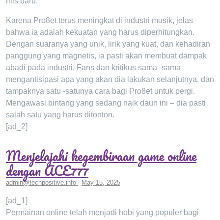
rilis baru.
Karena Pro8et terus meningkat di industri musik, jelas
bahwa ia adalah kekuatan yang harus diperhitungkan.
Dengan suaranya yang unik, lirik yang kuat, dan kehadiran
panggung yang magnetis, ia pasti akan membuat dampak
abadi pada industri. Fans dan kritikus sama -sama
mengantisipasi apa yang akan dia lakukan selanjutnya, dan
tampaknya satu -satunya cara bagi Pro8et untuk pergi.
Mengawasi bintang yang sedang naik daun ini – dia pasti
salah satu yang harus ditonton.
[ad_2]
Menjelajahi kegembiraan game online
dengan ACE777
admin@techpositive.info
|
May 15, 2025
[ad_1]
Permainan online telah menjadi hobi yang populer bagi