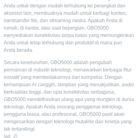
Anda untuk dengan mudah terhubung ke perangkat dan
aksesori lain, membuatnya mudah untuk berbagi konten,
mentransfer file, dan streaming media. Apakah Anda di
rumah, di kantor, atau saat bepergian, GBO5000
menyediakan konektivitas tanpa batas yang memungkinkan
Anda untuk tetap terhubung dan produktif di mana pun
Anda berada.
Secara keseluruhan, GBO5000 adalah pengubah
permainan di industri teknologi, menawarkan berbagai fitur
inovatif yang membedakannya dari kompetisi. Dengan
kemampuan AI canggih, tampilan yang menakjubkan, audio
berkualitas tinggi, dan opsi konektivitas serbaguna,
GBO5000 mendefinisikan ulang apa yang mungkin di dunia
teknologi. Apakah Anda seorang penggemar teknologi,
pengguna biasa, atau profesional, GBO5000 pasti akan
mengesankan dengan teknologi mutakhir dan kinerja yang
tak tertandingi.
[ad_2]