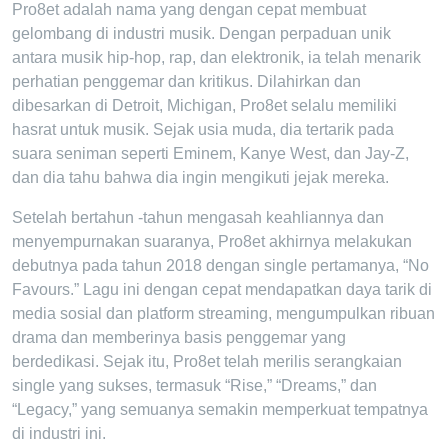
Pro8et adalah nama yang dengan cepat membuat
gelombang di industri musik. Dengan perpaduan unik
antara musik hip-hop, rap, dan elektronik, ia telah menarik
perhatian penggemar dan kritikus. Dilahirkan dan
dibesarkan di Detroit, Michigan, Pro8et selalu memiliki
hasrat untuk musik. Sejak usia muda, dia tertarik pada
suara seniman seperti Eminem, Kanye West, dan Jay-Z,
dan dia tahu bahwa dia ingin mengikuti jejak mereka.
Setelah bertahun -tahun mengasah keahliannya dan
menyempurnakan suaranya, Pro8et akhirnya melakukan
debutnya pada tahun 2018 dengan single pertamanya, “No
Favours.” Lagu ini dengan cepat mendapatkan daya tarik di
media sosial dan platform streaming, mengumpulkan ribuan
drama dan memberinya basis penggemar yang
berdedikasi. Sejak itu, Pro8et telah merilis serangkaian
single yang sukses, termasuk “Rise,” “Dreams,” dan
“Legacy,” yang semuanya semakin memperkuat tempatnya
di industri ini.